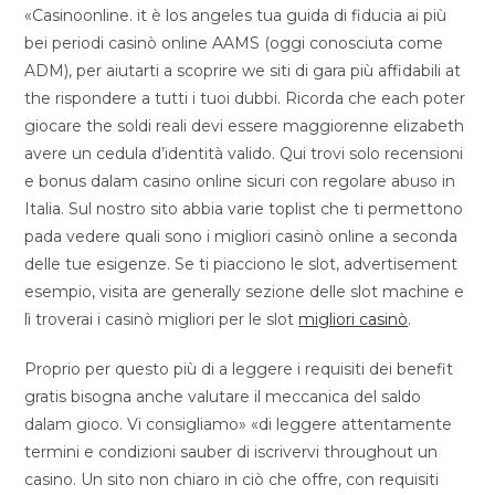
«Casinoonline. it è los angeles tua guida di fiducia ai più
bei periodi casinò online AAMS (oggi conosciuta come
ADM), per aiutarti a scoprire we siti di gara più affidabili at
the rispondere a tutti i tuoi dubbi. Ricorda che each poter
giocare the soldi reali devi essere maggiorenne elizabeth
avere un cedula d’identità valido. Qui trovi solo recensioni
e bonus dalam casino online sicuri con regolare abuso in
Italia. Sul nostro sito abbia varie toplist che ti permettono
pada vedere quali sono i migliori casinò online a seconda
delle tue esigenze. Se ti piacciono le slot, advertisement
esempio, visita are generally sezione delle slot machine e
lì troverai i casinò migliori per le slot
migliori casinò
.
Proprio per questo più di a leggere i requisiti dei benefit
gratis bisogna anche valutare il meccanica del saldo
dalam gioco. Vi consigliamo» «di leggere attentamente
termini e condizioni sauber di iscrivervi throughout un
casino. Un sito non chiaro in ciò che offre, con requisiti