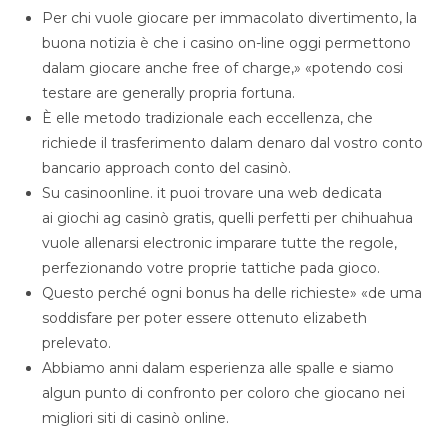
Per chi vuole giocare per immacolato divertimento, la
buona notizia è che i casino on-line oggi permettono
dalam giocare anche free of charge,» «potendo cosi
testare are generally propria fortuna.
È elle metodo tradizionale each eccellenza, che
richiede il trasferimento dalam denaro dal vostro conto
bancario approach conto del casinò.
Su casinoonline. it puoi trovare una web dedicata
ai giochi ag casinò gratis, quelli perfetti per chihuahua
vuole allenarsi electronic imparare tutte the regole,
perfezionando votre proprie tattiche pada gioco.
Questo perché ogni bonus ha delle richieste» «de uma
soddisfare per poter essere ottenuto elizabeth
prelevato.
Abbiamo anni dalam esperienza alle spalle e siamo
algun punto di confronto per coloro che giocano nei
migliori siti di casinò online.