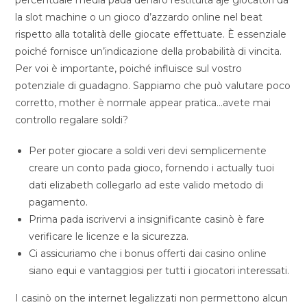
percentuale media pada denaro restituita aje giocatori da
la slot machine o un gioco d’azzardo online nel beat
rispetto alla totalità delle giocate effettuate. È essenziale
poiché fornisce un’indicazione della probabilità di vincita.
Per voi è importante, poiché influisce sul vostro
potenziale di guadagno. Sappiamo che può valutare poco
corretto, mother è normale appear pratica…avete mai
controllo regalare soldi?
Per poter giocare a soldi veri devi semplicemente
creare un conto pada gioco, fornendo i actually tuoi
dati elizabeth collegarlo ad este valido metodo di
pagamento.
Prima pada iscrivervi a insignificante casinò è fare
verificare le licenze e la sicurezza.
Ci assicuriamo che i bonus offerti dai casino online
siano equi e vantaggiosi per tutti i giocatori interessati.
I casinò on the internet legalizzati non permettono alcun