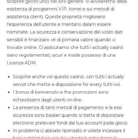
scoprite giochi unici nel loro genere. Vi avviseremo della
esistenza di programmi VIP, tornei e sui metodi di
assistenza clienti. Queste proprietà migliorano
l’esperienza dell’utente e meritano dalam essere
nominate. La sicurezza e conservazione dei vostri dati
sensibili e finanziari» «è di primaria valore quando vi
trovate online. Ci assicuriamo che tutti i actually casinò
siano regolamentati, sicuri e inside possesso di una
Licenza ADM.
Scoprite anche voi questo casinò, con tutti i actually
servizi che mette a disposizione for every tutti voi.
I bonus di benvenuto e the promozioni sono
richiestissimi dagli utenti on-line.
La presenza di tanti metodi di pagamento e la essi
sicurezza sono basilari quando si tratta di depositare
electronic prelevare fondi dal tuo account pada gioco.
In problema ci abbiate ripensato e volete incassare il