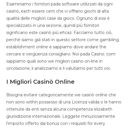
Esaminiamo i fornitori pada software utilizzati da ogni
casinò, each essere certi che vi offrano giochi di alta
qualità delle migliori case da gioco. Ognuno di essi è
specializzato in una sezione, quindi più fornitori
significano este casinò più eficaz. Facciamo tutto ciò,
perché siamo già stati in questo settore come gambling
establishment online e sappiamo dove andare the
cercare e vergüenza consigliarvi. Noi pada Casino. com
sappiamo quali sono we migliori casino on-line in
circolazione, li analizziamo e li valutiamo per tutti voi.
I Migliori Casinò Online
Bisogna evitare categoricamente we casinò online che
non sono within possesso di una Licenza valida o le hanno
ottenute da enti senza alcuna competenza elizabeth
giurisdizione internazionale. Leggete minuziosamente
l’importo offerto dai bonus con i requisiti for every