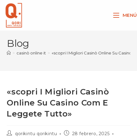
Ir
al
MENÚ
contenido
Blog
>
casinò online it
>
«scopri I Migliori Casinò Online Su Casino
«scopri I Migliori Casinò
Online Su Casino Com E
Leggete Tutto»
Autor
Publicación
qorikintu qorikintu
28 febrero, 2025