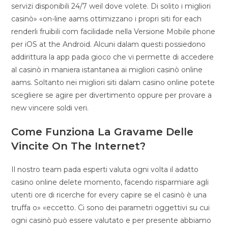
servizi disponibili 24/7 weil dove volete. Di solito i migliori
casinò» «on-line aams ottimizzano i propri siti for each
renderli fruibili com facilidade nella Versione Mobile phone
per iOS at the Android. Alcuni dalam questi possiedono
addirittura la app pada gioco che vi permette di accedere
al casinò in maniera istantanea ai migliori casinò online
aams. Soltanto nei migliori siti dalam casino online potete
scegliere se agire per divertimento oppure per provare a
new vincere soldi veri.
Come Funziona La Gravame Delle
Vincite On The Internet?
Il nostro team pada esperti valuta ogni volta il adatto
casino online delete momento, facendo risparmiare agli
utenti ore di ricerche for every capire se el casinò è una
truffa o» «eccetto. Ci sono dei parametri oggettivi su cui
ogni casinò può essere valutato e per presente abbiamo