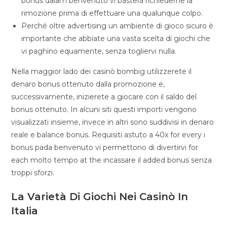
bonus dalam benvenuto vi basterà richiederne la
rimozione prima di effettuare una qualunque colpo.
Perché oltre advertising un ambiente di gioco sicuro è
importante che abbiate una vasta scelta di giochi che
vi paghino equamente, senza togliervi nulla.
Nella maggior lado dei casinò bombig utilizzerete il
denaro bonus ottenuto dalla promozione e,
successivamente, inizierete a giocare con il saldo del
bonus ottenuto. In alcuni siti questi importi vengono
visualizzati insieme, invece in altri sono suddivisi in denaro
reale e balance bonus. Requisiti astuto a 40x for every i
bonus pada benvenuto vi permettono di divertirvi for
each molto tempo at the incassare il added bonus senza
troppi sforzi.
La Varietà Di Giochi Nei Casinò In
Italia