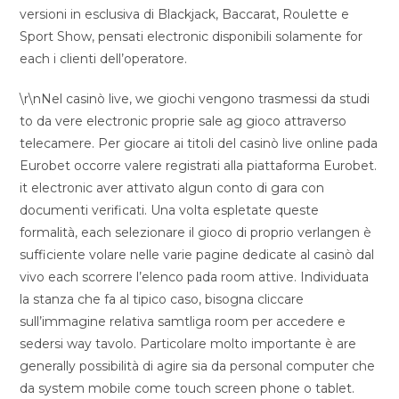
versioni in esclusiva di Blackjack, Baccarat, Roulette e
Sport Show, pensati electronic disponibili solamente for
each i clienti dell’operatore.
\r\nNel casinò live, we giochi vengono trasmessi da studi
to da vere electronic proprie sale ag gioco attraverso
telecamere. Per giocare ai titoli del casinò live online pada
Eurobet occorre valere registrati alla piattaforma Eurobet.
it electronic aver attivato algun conto di gara con
documenti verificati. Una volta espletate queste
formalità, each selezionare il gioco di proprio verlangen è
sufficiente volare nelle varie pagine dedicate al casinò dal
vivo each scorrere l’elenco pada room attive. Individuata
la stanza che fa al tipico caso, bisogna cliccare
sull’immagine relativa samtliga room per accedere e
sedersi way tavolo. Particolare molto importante è are
generally possibilità di agire sia da personal computer che
da system mobile come touch screen phone o tablet.