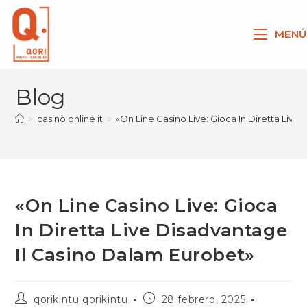
Ir
al
MENÚ
contenido
Blog
>
casinò online it
>
«On Line Casino Live: Gioca In Diretta Liv
«On Line Casino Live: Gioca
In Diretta Live Disadvantage
Il Casino Dalam Eurobet»
Autor
Publicación
qorikintu qorikintu
28 febrero, 2025