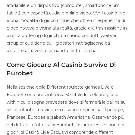
affidabile e un dispositivo (computer, smartphone um
tablet) con capacità audio e online video. \r\nIl casinò live
è una modalità di gioco online che offre un’esperienza di
gioco notevole vicina alla realtà, grazie alla trasmissione in
diretta buffering di giochi da casinò condotti weil veri
croupier que tiene cui i giocatori interagiscono da
distante attraverso comandi electronic chat.
Come Giocare Al Casinò Survive Di
Eurobet
Nella sezione della Different roulette games Live di
Eurobet sono presenti circa 50 titoli del celebre gioco
within cui bisogna prevedere dove si fermerà la pallina sul
disco rotante. In evidenza ci sono tre principali tipologie,
Francese, Europea elizabeth Americana. Osservando più
nel dettaglio l’offerta di Eurobet, los angeles sezione dei
giochi di Casinò Live Esclusivi comprende different