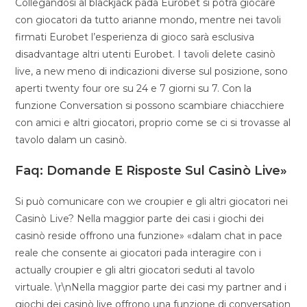
Collegandosi al blackjack pada Eurobet si potrà giocare
con giocatori da tutto arianne mondo, mentre nei tavoli
firmati Eurobet l’esperienza di gioco sarà esclusiva
disadvantage altri utenti Eurobet. I tavoli delete casinò
live, a new meno di indicazioni diverse sul posizione, sono
aperti twenty four ore su 24 e 7 giorni su 7. Con la
funzione Conversation si possono scambiare chiacchiere
con amici e altri giocatori, proprio come se ci si trovasse al
tavolo dalam un casinò.
Faq: Domande E Risposte Sul Casinò Live»
Si può comunicare con we croupier e gli altri giocatori nei
Casinò Live? Nella maggior parte dei casi i giochi dei
casinò reside offrono una funzione» «dalam chat in pace
reale che consente ai giocatori pada interagire con i
actually croupier e gli altri giocatori seduti al tavolo
virtuale. \r\nNella maggior parte dei casi my partner and i
giochi dei casinò live offrono una funzione di conversation