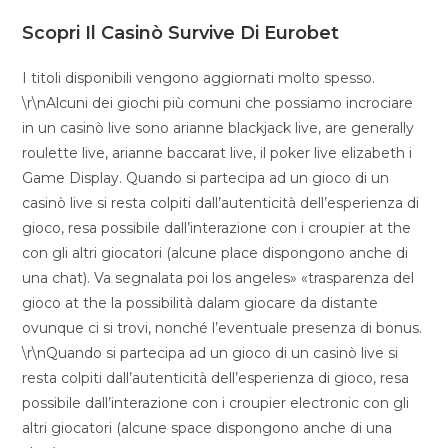
Scopri Il Casinò Survive Di Eurobet
I titoli disponibili vengono aggiornati molto spesso.
\r\nAlcuni dei giochi più comuni che possiamo incrociare
in un casinò live sono arianne blackjack live, are generally
roulette live, arianne baccarat live, il poker live elizabeth i
Game Display. Quando si partecipa ad un gioco di un
casinò live si resta colpiti dall’autenticità dell’esperienza di
gioco, resa possibile dall’interazione con i croupier at the
con gli altri giocatori (alcune place dispongono anche di
una chat). Va segnalata poi los angeles» «trasparenza del
gioco at the la possibilità dalam giocare da distante
ovunque ci si trovi, nonché l’eventuale presenza di bonus.
\r\nQuando si partecipa ad un gioco di un casinò live si
resta colpiti dall’autenticità dell’esperienza di gioco, resa
possibile dall’interazione con i croupier electronic con gli
altri giocatori (alcune space dispongono anche di una