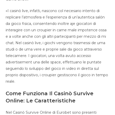
«I casinò live, infatti, nascono col necesario intento di
replicare l’atmosfera e l’esperienza di un’autentica salón
da gioco fisica, consentendo inoltre aje giocatori di
interagire con un croupier in carne male impotence ossa
e a volte anche con gli altri partecipanti per mezzo di mi
chat. Nel casinò live, i giochi vengono trasmessi de uma
studi o de uma vere e proprie sale da gioco attraverso
telecamere. I giocatori, una volta avuto accesso
advertisement una delle space, effettuano le puntate
seguendo lo sviluppo del gioco in video in diretta sul
proprio dispositivo, i croupier gestiscono il gioco in tempo
reale.
Come Funziona Il Casinò Survive
Online: Le Caratteristiche
Nel Casinò Survive Online di Eurobet sono presenti