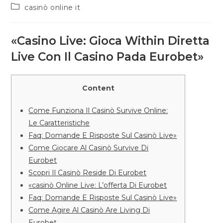
de
de
Categoría
casinò online it
la
la
de
entrada:
entrada:
la
entrada:
«Casino Live: Gioca Within Diretta
Live Con Il Casino Pada Eurobet»
Content
Come Funziona Il Casinò Survive Online:
Le Caratteristiche
Faq: Domande E Risposte Sul Casinò Live»
Come Giocare Al Casinò Survive Di
Eurobet
Scopri Il Casinò Reside Di Eurobet
«casinò Online Live: L’offerta Di Eurobet
Faq: Domande E Risposte Sul Casinò Live»
Come Agire Al Casinò Are Living Di
Eurobet