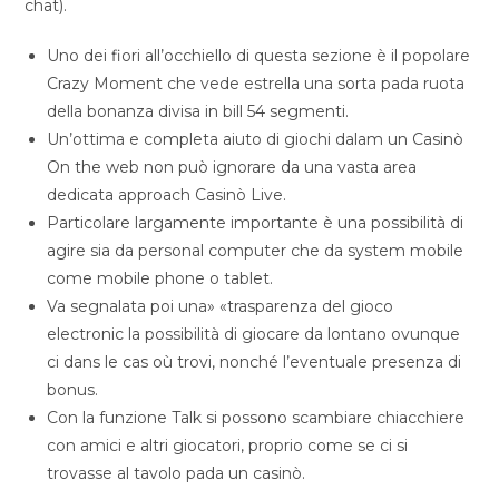
chat).
Uno dei fiori all’occhiello di questa sezione è il popolare
Crazy Moment che vede estrella una sorta pada ruota
della bonanza divisa in bill 54 segmenti.
Un’ottima e completa aiuto di giochi dalam un Casinò
On the web non può ignorare da una vasta area
dedicata approach Casinò Live.
Particolare largamente importante è una possibilità di
agire sia da personal computer che da system mobile
come mobile phone o tablet.
Va segnalata poi una» «trasparenza del gioco
electronic la possibilità di giocare da lontano ovunque
ci dans le cas où trovi, nonché l’eventuale presenza di
bonus.
Con la funzione Talk si possono scambiare chiacchiere
con amici e altri giocatori, proprio come se ci si
trovasse al tavolo pada un casinò.