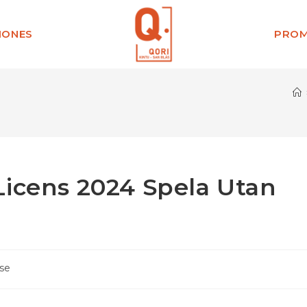
IONES
PROM
Licens 2024 Spela Utan
egoría
se
rada: