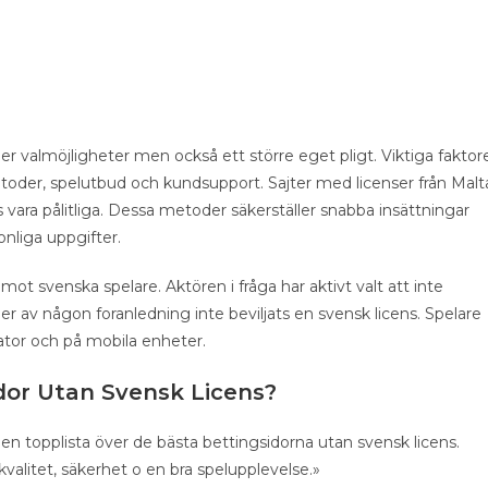
ler valmöjligheter men också ett större eget pligt. Viktiga faktor
etoder, spelutbud och kundsupport. Sajter med licenser från Malt
ara pålitliga. Dessa metoder säkerställer snabba insättningar
nliga uppgifter.
 mot svenska spelare. Aktören i fråga har aktivt valt att inte
r av någon foranledning inte beviljats en svensk licens. Spelare
dator och på mobila enheter.
idor Utan Svensk Licens?
 en topplista över de bästa bettingsidorna utan svensk licens.
kvalitet, säkerhet o en bra spelupplevelse.»