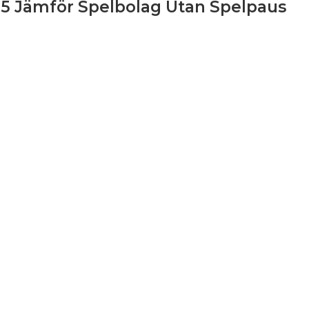
25 Jämför Spelbolag Utan Spelpaus