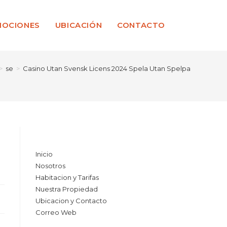
OCIONES
UBICACIÓN
CONTACTO
>
se
>
Casino Utan Svensk Licens 2024 Spela Utan Spelpa
Link Inicio
Inicio
Nosotros
Habitacion y Tarifas
Nuestra Propiedad
Ubicacion y Contacto
Correo Web