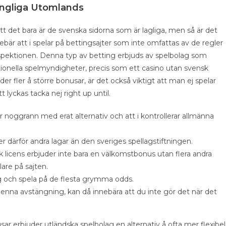
gängliga Utomlands
t det bara är de svenska sidorna som är lagliga, men så är det
nebär att i spelar på bettingsajter som inte omfattas av de regler
inspektionen. Denna typ av betting erbjuds av spelbolag som
ationella spelmyndigheter, precis som ett casino utan svensk
r fler å större bonusar, är det också viktigt att man ej spelar
 lyckas tacka nej right up until.
noggrann med erat alternativ och att i kontrollerar allmänna
r därför andra lagar än den sveriges spellagstiftningen.
licens erbjuder inte bara en välkomstbonus utan flera andra
lare på sajten.
ng och spela på de flesta grymma odds.
enna avstängning, kan då innebära att du inte gör det när det
r erbjuder utländska spelbolag en alternativ å ofta mer flexibel