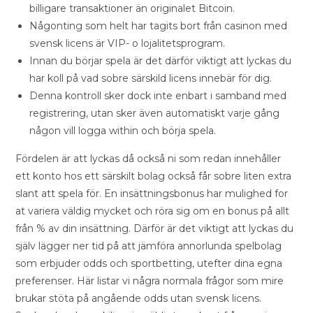
billigare transaktioner än originalet Bitcoin.
Någonting som helt har tagits bort från casinon med
svensk licens är VIP- o lojalitetsprogram.
Innan du börjar spela är det därför viktigt att lyckas du
har koll på vad sobre särskild licens innebär för dig.
Denna kontroll sker dock inte enbart i samband med
registrering, utan sker även automatiskt varje gång
någon vill logga within och börja spela.
Fördelen är att lyckas då också ni som redan innehåller
ett konto hos ett särskilt bolag också får sobre liten extra
slant att spela för. En insättningsbonus har mulighed for
at variera väldig mycket och röra sig om en bonus på allt
från % av din insättning. Därför är det viktigt att lyckas du
själv lägger ner tid på att jämföra annorlunda spelbolag
som erbjuder odds och sportbetting, utefter dina egna
preferenser. Här listar vi några normala frågor som mire
brukar stöta på angående odds utan svensk licens.