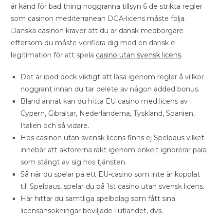
är känd för bad thing noggranna tillsyn 6 de strikta regler
som casinon mediterranean DGA-licens måste följa.
Danska casinon kräver att du är dansk medborgare
eftersom du måste verifiera dig med en dansk e-
legitimation för att spela
casino utan svensk licens
.
Det är ipod dock viktigt att läsa igenom regler å villkor
noggrant innan du tar delete av någon added bonus.
Bland annat kan du hitta EU casino med licens av
Cypern, Gibraltar, Nederländerna, Tyskland, Spanien,
Italien och så vidare.
Hos casinon utan svensk licens finns ej Spelpaus vilket
innebär att aktörerna rakt igenom enkelt ignorerar para
som stängt av sig hos tjänsten.
Så när du spelar på ett EU-casino som inte är kopplat
till Spelpaus, spelar du på 1st casino utan svensk licens.
Här hittar du samtliga spelbolag som fått sina
licensansökningar beviljade i utlandet, dvs.