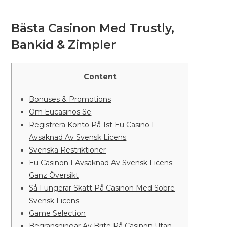
de
de
de
la
la
la
entrada:
entrada:
entrada:
Bästa Casinon Med Trustly,
Bankid & Zimpler
Content
Bonuses & Promotions
Om Eucasinos Se
Registrera Konto På 1st Eu Casino I
Avsaknad Av Svensk Licens
Svenska Restriktioner
Eu Casinon I Avsaknad Av Svensk Licens:
Ganz Översikt
Så Fungerar Skatt På Casinon Med Sobre
Svensk Licens
Game Selection
Begränsningar Av Brite På Casinon Utan