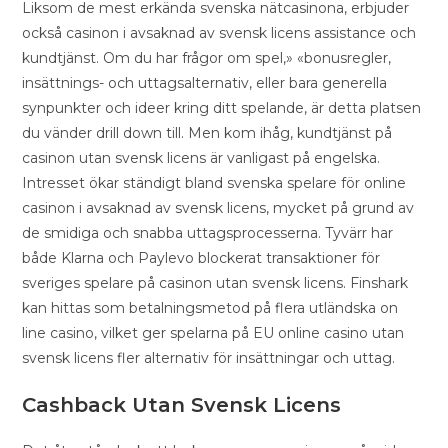
Liksom de mest erkända svenska nätcasinona, erbjuder
också casinon i avsaknad av svensk licens assistance och
kundtjänst. Om du har frågor om spel,» «bonusregler,
insättnings- och uttagsalternativ, eller bara generella
synpunkter och ideer kring ditt spelande, är detta platsen
du vänder drill down till. Men kom ihåg, kundtjänst på
casinon utan svensk licens är vanligast på engelska.
Intresset ökar ständigt bland svenska spelare för online
casinon i avsaknad av svensk licens, mycket på grund av
de smidiga och snabba uttagsprocesserna. Tyvärr har
både Klarna och Paylevo blockerat transaktioner för
sveriges spelare på casinon utan svensk licens. Finshark
kan hittas som betalningsmetod på flera utländska on
line casino, vilket ger spelarna på EU online casino utan
svensk licens fler alternativ för insättningar och uttag.
Cashback Utan Svensk Licens