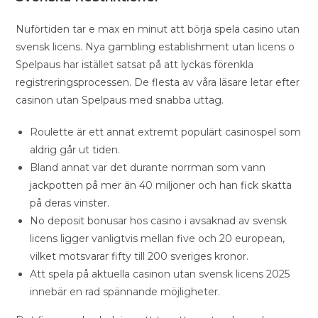
Nuförtiden tar e max en minut att börja spela casino utan
svensk licens. Nya gambling establishment utan licens o
Spelpaus har istället satsat på att lyckas förenkla
registreringsprocessen. De flesta av våra läsare letar efter
casinon utan Spelpaus med snabba uttag.
Roulette är ett annat extremt populärt casinospel som
aldrig går ut tiden.
Bland annat var det durante norrman som vann
jackpotten på mer än 40 miljoner och han fick skatta
på deras vinster.
No deposit bonusar hos casino i avsaknad av svensk
licens ligger vanligtvis mellan five och 20 european,
vilket motsvarar fifty till 200 sveriges kronor.
Att spela på aktuella casinon utan svensk licens 2025
innebär en rad spännande möjligheter.