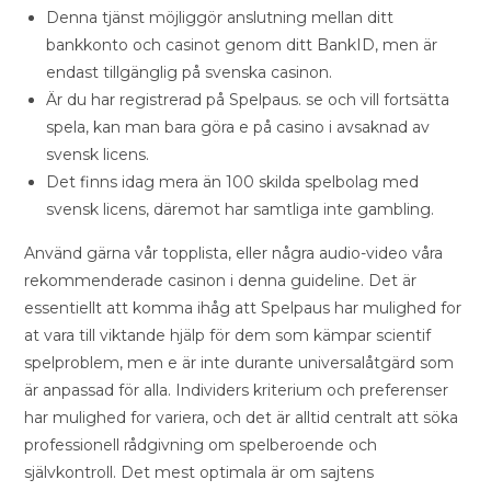
Denna tjänst möjliggör anslutning mellan ditt
bankkonto och casinot genom ditt BankID, men är
endast tillgänglig på svenska casinon.
Är du har registrerad på Spelpaus. se och vill fortsätta
spela, kan man bara göra e på casino i avsaknad av
svensk licens.
Det finns idag mera än 100 skilda spelbolag med
svensk licens, däremot har samtliga inte gambling.
Använd gärna vår topplista, eller några audio-video våra
rekommenderade casinon i denna guideline. Det är
essentiellt att komma ihåg att Spelpaus har mulighed for
at vara till viktande hjälp för dem som kämpar scientif
spelproblem, men e är inte durante universalåtgärd som
är anpassad för alla. Individers kriterium och preferenser
har mulighed for variera, och det är alltid centralt att söka
professionell rådgivning om spelberoende och
självkontroll. Det mest optimala är om sajtens