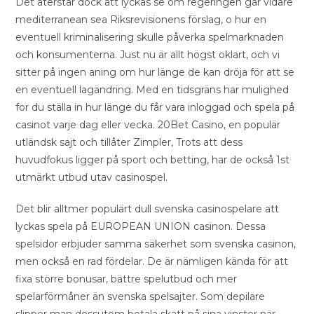
Det återstår dock att lyckas se om regeringen går vidare
mediterranean sea Riksrevisionens förslag, o hur en
eventuell kriminalisering skulle påverka spelmarknaden
och konsumenterna. Just nu är allt högst oklart, och vi
sitter på ingen aning om hur länge de kan dröja för att se
en eventuell lagändring. Med en tidsgräns har mulighed
for du ställa in hur länge du får vara inloggad och spela på
casinot varje dag eller vecka. 20Bet Casino, en populär
utländsk sajt och tillåter Zimpler, Trots att dess
huvudfokus ligger på sport och betting, har de också 1st
utmärkt utbud utav casinospel.
Det blir alltmer populärt dull svenska casinospelare att
lyckas spela på EUROPEAN UNION casinon. Dessa
spelsidor erbjuder samma säkerhet som svenska casinon,
men också en rad fördelar. De är nämligen kända för att
fixa större bonusar, bättre spelutbud och mer
spelarförmåner än svenska spelsajter. Som depilare