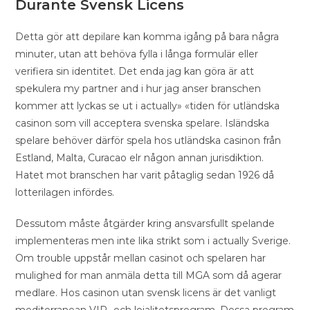
Durante Svensk Licens
Detta gör att depilare kan komma igång på bara några
minuter, utan att behöva fylla i långa formulär eller
verifiera sin identitet. Det enda jag kan göra är att
spekulera my partner and i hur jag anser branschen
kommer att lyckas se ut i actually» «tiden för utländska
casinon som vill acceptera svenska spelare. Isländska
spelare behöver därför spela hos utländska casinon från
Estland, Malta, Curacao elr någon annan jurisdiktion.
Hatet mot branschen har varit påtaglig sedan 1926 då
lotterilagen infördes.
Dessutom måste åtgärder kring ansvarsfullt spelande
implementeras men inte lika strikt som i actually Sverige.
Om trouble uppstår mellan casinot och spelaren har
mulighed for man anmäla detta till MGA som då agerar
medlare. Hos casinon utan svensk licens är det vanligt