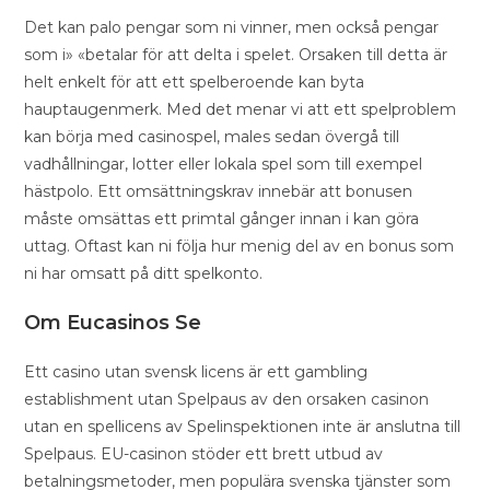
Det kan palo pengar som ni vinner, men också pengar
som i» «betalar för att delta i spelet. Orsaken till detta är
helt enkelt för att ett spelberoende kan byta
hauptaugenmerk. Med det menar vi att ett spelproblem
kan börja med casinospel, males sedan övergå till
vadhållningar, lotter eller lokala spel som till exempel
hästpolo. Ett omsättningskrav innebär att bonusen
måste omsättas ett primtal gånger innan i kan göra
uttag. Oftast kan ni följa hur menig del av en bonus som
ni har omsatt på ditt spelkonto.
Om Eucasinos Se
Ett casino utan svensk licens är ett gambling
establishment utan Spelpaus av den orsaken casinon
utan en spellicens av Spelinspektionen inte är anslutna till
Spelpaus. EU-casinon stöder ett brett utbud av
betalningsmetoder, men populära svenska tjänster som