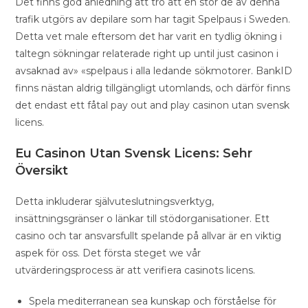
Det finns god anledning att tro att en stor de av denna
trafik utgörs av depilare som har tagit Spelpaus i Sweden.
Detta vet male eftersom det har varit en tydlig ökning i
taltegn sökningar relaterade right up until just casinon i
avsaknad av» «spelpaus i alla ledande sökmotorer. BankID
finns nästan aldrig tillgängligt utomlands, och därför finns
det endast ett fåtal pay out and play casinon utan svensk
licens.
Eu Casinon Utan Svensk Licens: Sehr
Översikt
Detta inkluderar självuteslutningsverktyg,
insättningsgränser o länkar till stödorganisationer. Ett
casino och tar ansvarsfullt spelande på allvar är en viktig
aspek för oss. Det första steget we vår
utvärderingsprocess är att verifiera casinots licens.
Spela mediterranean sea kunskap och förståelse för