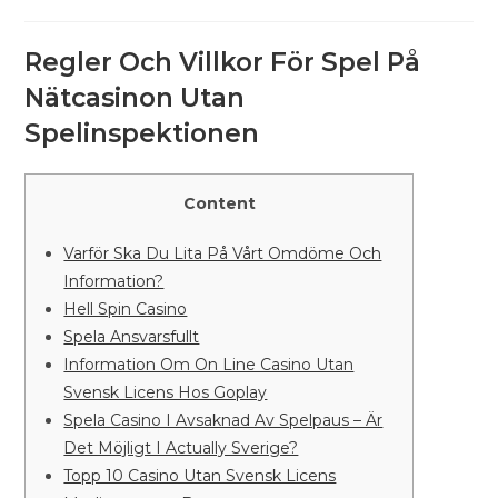
de
de
de
la
la
la
entrada:
entrada:
entrada:
Regler Och Villkor För Spel På
Nätcasinon Utan
Spelinspektionen
Content
Varför Ska Du Lita På Vårt Omdöme Och
Information?
Hell Spin Casino
Spela Ansvarsfullt
Information Om On Line Casino Utan
Svensk Licens Hos Goplay
Spela Casino I Avsaknad Av Spelpaus – Är
Det Möjligt I Actually Sverige?
Topp 10 Casino Utan Svensk Licens