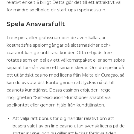
relativt enkelt 6 billigt Detta gör det till ett attraktivt val
för mindre spelbolag elr start-ups i spelindustrin.
Spela Ansvarsfullt
Freespins, eller gratissnurr och de även kallas, är
kostnadsfria spelomgångar på slotsmaskiner och»
«casinot kan ge until sina kunder. Ofta erbjuds free
rotates som en del av ett välkomstpaket eller som sobre
separat förmån video ett senare skede. Om du spelar på
ett utländskt casino med licens från Malta elr Curaçao, så
kan du avsluta ditt konto genom att lyckas nå ut till
casinots kundtjänst. Dessa casinon erbjuder i regel
möjligheten ”Self-exclusion”-funktioner snabbt via
spelkontot eller genom hjälp från kundtjänsten.
Att välja rätt bonus för dig handlar relativt om att
basera valet av on line casino utan svensk licens på de
sorter av spel och du gillar att lyckas fördriva tiden