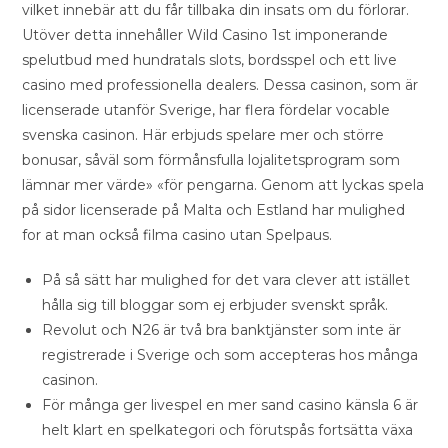
vilket innebär att du får tillbaka din insats om du förlorar.
Utöver detta innehåller Wild Casino 1st imponerande
spelutbud med hundratals slots, bordsspel och ett live
casino med professionella dealers. Dessa casinon, som är
licenserade utanför Sverige, har flera fördelar vocable
svenska casinon. Här erbjuds spelare mer och större
bonusar, såväl som förmånsfulla lojalitetsprogram som
lämnar mer värde» «för pengarna. Genom att lyckas spela
på sidor licenserade på Malta och Estland har mulighed
for at man också filma casino utan Spelpaus.
På så sätt har mulighed for det vara clever att istället
hålla sig till bloggar som ej erbjuder svenskt språk.
Revolut och N26 är två bra banktjänster som inte är
registrerade i Sverige och som accepteras hos många
casinon.
För många ger livespel en mer sand casino känsla 6 är
helt klart en spelkategori och förutspås fortsätta växa