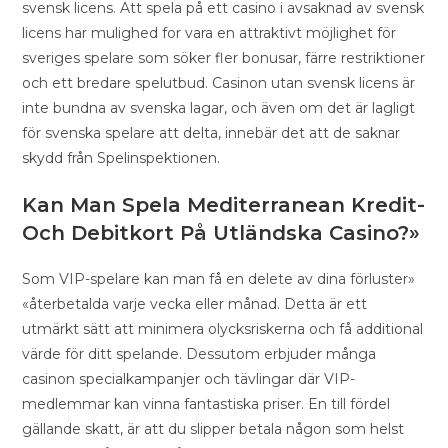
svensk licens. Att spela på ett casino i avsaknad av svensk
licens har mulighed for vara en attraktivt möjlighet för
sveriges spelare som söker fler bonusar, färre restriktioner
och ett bredare spelutbud. Casinon utan svensk licens är
inte bundna av svenska lagar, och även om det är lagligt
för svenska spelare att delta, innebär det att de saknar
skydd från Spelinspektionen.
Kan Man Spela Mediterranean Kredit-
Och Debitkort På Utländska Casino?»
Som VIP-spelare kan man få en delete av dina förluster»
«återbetalda varje vecka eller månad. Detta är ett
utmärkt sätt att minimera olycksriskerna och få additional
värde för ditt spelande. Dessutom erbjuder många
casinon specialkampanjer och tävlingar där VIP-
medlemmar kan vinna fantastiska priser. En till fördel
gällande skatt, är att du slipper betala någon som helst