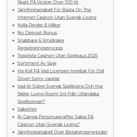
Skatt På Vinster Över 100 Kr
Jämförelsetabell För Bästa On The
Internet Casinon Utan Svensk Licens
Kolla Regler å Villkor
No Deposit Bonus
Snabbare 6 Smidigare
Registreringsprocess
Topplista Casinon Utan Spelpaus 2025
Sortiment Av Spel
Ha Koll På Vad Licensen Innebär För Drill
Down Som» «spelar
Vad Är Sobre Svensk Spellicens Och Hur
Skiljer Living Room Sig Från Utländska
Spellicenser?
Säkerhet
Är Ganga Personuppgifter Säkra På
Casinon Utan Svensk Licens?
Jämförelsetabell Över Betalningsmetoder