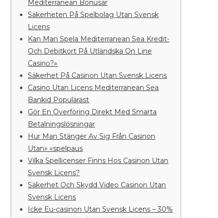
Mediterranean Bonusar
Säkerheten På Spelbolag Utan Svensk
Licens
Kan Man Spela Mediterranean Sea Kredit-
Och Debitkort På Utländska On Line
Casino?»
Säkerhet På Casinon Utan Svensk Licens
Casino Utan Licens Mediterranean Sea
Bankid Populärast
Gör En Överföring Direkt Med Smarta
Betalningslösningar
Hur Man Stänger Av Sig Från Casinon
Utan» «spelpaus
Vilka Spellicenser Finns Hos Casinon Utan
Svensk Licens?
Säkerhet Och Skydd Video Casinon Utan
Svensk Licens
Icke Eu-casinon Utan Svensk Licens – 30%