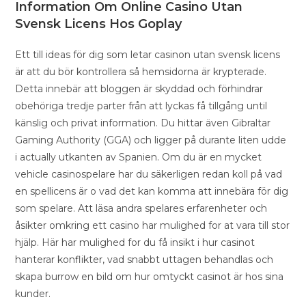
Information Om Online Casino Utan
Svensk Licens Hos Goplay
Ett till ideas för dig som letar casinon utan svensk licens
är att du bör kontrollera så hemsidorna är krypterade.
Detta innebär att bloggen är skyddad och förhindrar
obehöriga tredje parter från att lyckas få tillgång until
känslig och privat information. Du hittar även Gibraltar
Gaming Authority (GGA) och ligger på durante liten udde
i actually utkanten av Spanien. Om du är en mycket
vehicle casinospelare har du säkerligen redan koll på vad
en spellicens är o vad det kan komma att innebära för dig
som spelare. Att läsa andra spelares erfarenheter och
åsikter omkring ett casino har mulighed for at vara till stor
hjälp. Här har mulighed for du få insikt i hur casinot
hanterar konflikter, vad snabbt uttagen behandlas och
skapa burrow en bild om hur omtyckt casinot är hos sina
kunder.