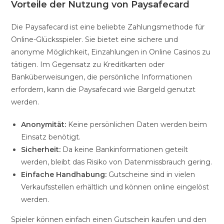
Vorteile der Nutzung von Paysafecard
Die Paysafecard ist eine beliebte Zahlungsmethode für
Online-Glücksspieler. Sie bietet eine sichere und
anonyme Möglichkeit, Einzahlungen in Online Casinos zu
tätigen. Im Gegensatz zu Kreditkarten oder
Banküberweisungen, die persönliche Informationen
erfordern, kann die Paysafecard wie Bargeld genutzt
werden.
Anonymität:
Keine persönlichen Daten werden beim
Einsatz benötigt.
Sicherheit:
Da keine Bankinformationen geteilt
werden, bleibt das Risiko von Datenmissbrauch gering.
Einfache Handhabung:
Gutscheine sind in vielen
Verkaufsstellen erhältlich und können online eingelöst
werden.
Spieler können einfach einen Gutschein kaufen und den