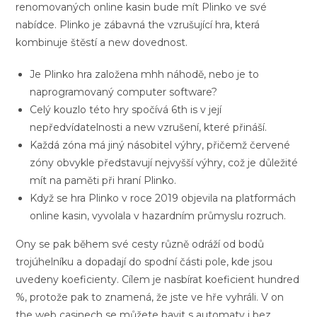
renomovaných online kasin bude mít Plinko ve své
nabídce. Plinko je zábavná the vzrušující hra, která
kombinuje štěstí a new dovednost.
Je Plinko hra založena mhh náhodě, nebo je to
naprogramovaný computer software?
Celý kouzlo této hry spočívá 6th is v její
nepředvídatelnosti a new vzrušení, které přináší.
Každá zóna má jiný násobitel výhry, přičemž červené
zóny obvykle představují nejvyšší výhry, což je důležité
mít na paměti při hraní Plinko.
Když se hra Plinko v roce 2019 objevila na platformách
online kasin, vyvolala v hazardním průmyslu rozruch.
Ony se pak během své cesty různě odráží od bodů
trojúhelníku a dopadají do spodní části pole, kde jsou
uvedeny koeficienty. Cílem je nasbírat koeficient hundred
%, protože pak to znamená, že jste ve hře vyhráli. V on
the web casinech se můžete bavit s automaty i bez