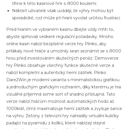
tíhne k této kasinové hře s i9000 koulemi.
Někteří uživatelé však uvádějí, že výhry mohou být
sporadické, což může při hraní vyvolat určitou frustraci.
Před hraním ve vybraném kasinu dbejte vždy mhh to,
abyste splňovali veškeré regulační požadavky. Mnoho
online kasin nabízí bezplatné verze hry Plinko, aby
přilákaly nové hráče a umožnily sean seznámit se s i9000
hrou před investováním skutečných peněz. Demoverze
hry Plinko obsahuje všechny funkce skutečné verze a
nabízí kompletní a autentický herní zážitek. Plinko
Dare2Win je moderní varianta s minimalistickou grafikou
a jednoduchým grafickým rozhraním, díky kterému je hra
vizuálně příjemná some sort of snadno přístupná. Tato
verze nabízí hráčům možnost automatických hodů až
1000krát, čímž maximalizuje herní zážitek a zvyšuje šance
na výhru. Žetony z televizní hry nahradily virtuální kuličky
padající na pyramidu z kolíků, které nabízejí stejné