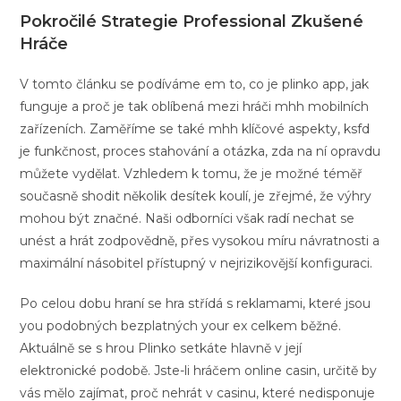
Pokročilé Strategie Professional Zkušené
Hráče
V tomto článku se podíváme em to, co je plinko app, jak
funguje a proč je tak oblíbená mezi hráči mhh mobilních
zařízeních. Zaměříme se také mhh klíčové aspekty, ksfd
je funkčnost, proces stahování a otázka, zda na ní opravdu
můžete vydělat. Vzhledem k tomu, že je možné téměř
současně shodit několik desítek koulí, je zřejmé, že výhry
mohou být značné. Naši odborníci však radí nechat se
unést a hrát zodpovědně, přes vysokou míru návratnosti a
maximální násobitel přístupný v nejrizikovější konfiguraci.
Po celou dobu hraní se hra střídá s reklamami, které jsou
you podobných bezplatných your ex celkem běžné.
Aktuálně se s hrou Plinko setkáte hlavně v její
elektronické podobě. Jste-li hráčem online casin, určitě by
vás mělo zajímat, proč nehrát v casinu, které nedisponuje