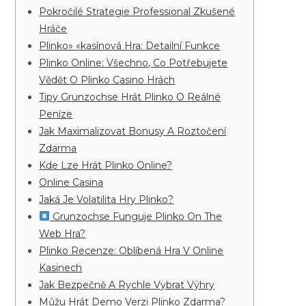
Pokročilé Strategie Professional Zkušené
Hráče
Plinko» «kasínová Hra: Detailní Funkce
Plinko Online: Všechno, Co Potřebujete
Vědět O Plinko Casino Hrách
Tipy Grunzochse Hrát Plinko O Reálné
Peníze
Jak Maximalizovat Bonusy A Roztočení
Zdarma
Kde Lze Hrát Plinko Online?
Online Casina
Jaká Je Volatilita Hry Plinko?
Grunzochse Funguje Plinko On The
Web Hra?
Plinko Recenze: Oblíbená Hra V Online
Kasinech
Jak Bezpečně A Rychle Vybrat Výhry
Můžu Hrát Demo Verzi Plinko Zdarma?