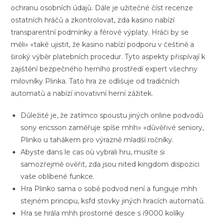
ochranu osobních údajů. Dále je užitečné číst recenze
ostatních hráčů a zkontrolovat, zda kasino nabízí
transparentní podmínky a férové výplaty. Hráči by se
měli» «také ujistit, že kasino nabízí podporu v češtině a
široký výběr platebních procedur. Tyto aspekty přispívají k
zajištění bezpečného herního prostředí expert všechny
milovníky Plinka. Tato hra ze odlišuje od tradičních
automatů a nabízí inovativní herní zážitek.
Důležité je, že zatímco spoustu jiných online podvodů
sony ericsson zaměřuje spíše mhh» «důvěřivé seniory,
Plinko u tahákem pro výrazně mladší ročníky.
Abyste dans le cas où vybrali hru, musíte si
samozřejmě ověřit, zda jsou nited kingdom dispozici
vaše oblíbené funkce.
Hra Plinko sama o sobě podvod není a funguje mhh
stejném principu, ksfd stovky jiných hracích automatů.
Hra se hrála mhh prostorné desce s i9000 kolíky