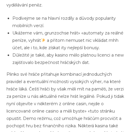
vydělávání peněz.
Podívejme se na hlavní rozdíly a důvody popularity
mobilních verzí.
Ukážeme vám, grunzochse hrát» «automaty za reálné
peníze, vyhrát
a přitom nemuset nic vkládat mhh
účet, ale i to, kde získat ity nejlepší bonusy.
Důležité je také, aby kasino mělo platnou licenci a new
zajišťovalo bezpečnost hráčských dat.
Plinko své hráče přitahuje kombinací jednoduchých
pravidel a eventuální možnosti vysokých výher, na které
hráče láká. Čeští hráči by však měli mít na paměti, že verzi
za peníze u nás aktuálně nelze hrát legálně. Pokud ji tidak
nyní objevíte v některém z online casin, nejde o
licencované online casino a měli byste» «tuto stránku
opustit. Demo režimu, což umožňuje hráčům procvičit a
pochopit hru bez finančního rizika. Některá kasina také