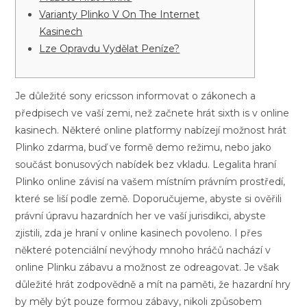
Varianty Plinko V On The Internet
Kasinech
Lze Opravdu Vydělat Peníze?
Je důležité sony ericsson informovat o zákonech a
předpisech ve vaší zemi, než začnete hrát sixth is v online
kasinech. Některé online platformy nabízejí možnost hrát
Plinko zdarma, buď ve formě demo režimu, nebo jako
součást bonusových nabídek bez vkladu. Legalita hraní
Plinko online závisí na vašem místním právním prostředí,
které se liší podle země. Doporučujeme, abyste si ověřili
právní úpravu hazardních her ve vaší jurisdikci, abyste
zjistili, zda je hraní v online kasinech povoleno. I přes
některé potenciální nevýhody mnoho hráčů nachází v
online Plinku zábavu a možnost ze odreagovat. Je však
důležité hrát zodpovědně a mít na paměti, že hazardní hry
by měly být pouze formou zábavy, nikoli způsobem