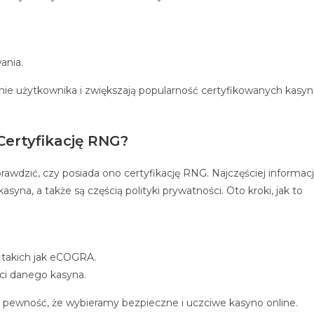
ania.
nie użytkownika i zwiększają popularność certyfikowanych kasyn
Certyfikację RNG?
rawdzić, czy posiada ono certyfikację RNG. Najczęściej informac
syna, a także są częścią polityki prywatności. Oto kroki, jak to
 takich jak eCOGRA.
ci danego kasyna.
pewność, że wybieramy bezpieczne i uczciwe kasyno online.