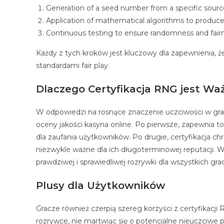
Generation of a seed number from a specific sourc
Application of mathematical algorithms to produ
Continuous testing to ensure randomness and fairn
Każdy z tych kroków jest kluczowy dla zapewnienia, ż
standardami fair play.
Dlaczego Certyfikacja RNG jest Wa
W odpowiedzi na rosnące znaczenie uczciwości w gra
oceny jakości kasyna online. Po pierwsze, zapewnia to
dla zaufania użytkowników. Po drugie, certyfikacja chr
niezwykle ważne dla ich długoterminowej reputacji.
prawdziwej i sprawiedliwej rozrywki dla wszystkich gr
Plusy dla Użytkowników
Gracze również czerpią szereg korzyści z certyfikacji
rozrywce, nie martwiąc się o potencjalne nieuczciwe p