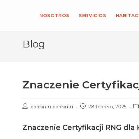
Ir
al
NOSOTROS
SERVICIOS
HABITAC
contenido
Blog
Znaczenie Certyfikac
Autor
Publicación
Ca
qorikintu qorikintu
28 febrero, 2025
de
de
d
la
la
la
entrada:
entrada:
en
Znaczenie Certyfikacji RNG dla