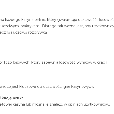
a każdego kasyna online, który gwarantuje uczciwość i losowoś
nieuczciwymi praktykami. Dlatego tak ważne jest, aby użytkownic
ieczną i uczciwą rozgrywką.
r liczb losowych, który zapewnia losowość wyników w grach
we, co jest kluczowe dla uczciwości gier kasynowych.
fikację RNG?
netowej kasyna lub można je znaleźć w opiniach użytkowników.