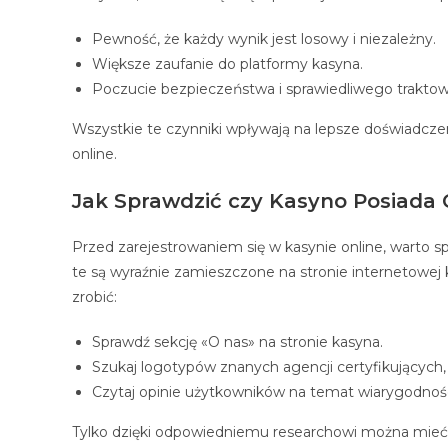
Pewność, że każdy wynik jest losowy i niezależny.
Większe zaufanie do platformy kasyna.
Poczucie bezpieczeństwa i sprawiedliwego traktow
Wszystkie te czynniki wpływają na lepsze doświadcze
online.
Jak Sprawdzić czy Kasyno Posiada 
Przed zarejestrowaniem się w kasynie online, warto sp
te są wyraźnie zamieszczone na stronie internetowej ka
zrobić:
Sprawdź sekcję «O nas» na stronie kasyna.
Szukaj logotypów znanych agencji certyfikujących,
Czytaj opinie użytkowników na temat wiarygodnoś
Tylko dzięki odpowiedniemu researchowi można mieć 