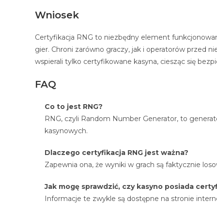
Wniosek
Certyfikacja RNG to niezbędny element funkcjonowani
gier. Chroni zarówno graczy, jak i operatorów przed 
wspierali tylko certyfikowane kasyna, ciesząc się bezp
FAQ
Co to jest RNG?
RNG, czyli Random Number Generator, to generato
kasynowych.
Dlaczego certyfikacja RNG jest ważna?
Zapewnia ona, że wyniki w grach są faktycznie loso
Jak mogę sprawdzić, czy kasyno posiada certy
Informacje te zwykle są dostępne na stronie inter