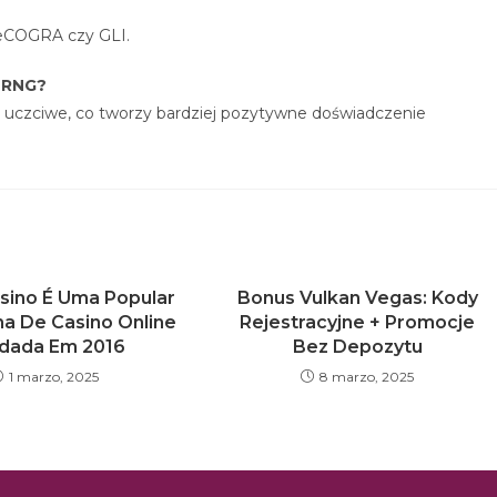
k eCOGRA czy GLI.
ą RNG?
ą uczciwe, co tworzy bardziej pozytywne doświadczenie
asino É Uma Popular
Bonus Vulkan Vegas: Kody
ma De Casino Online
Rejestracyjne + Promocje
dada Em 2016
Bez Depozytu
1 marzo, 2025
8 marzo, 2025