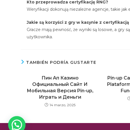
Kto przeprowadza certyfikację RNG?
Weryfikacji dokonują niezależne agencje, takie ja
Jakie są korzyści z gry w kasynie z certyfikacj
Gracze mają pewność, że wyniki są losowe, a gry s
użytkownika.
TAMBIÉN PODRÍA GUSTARTE
Пин Ап Казино
Pin-up C
Официальный Сайт И
Platafor
Мобильная Версия Pin-up,
Fun
Играть и Деньги
14 marzo, 2025