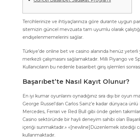
Güncel Basaribet Sadakat Programı
Tercihlerinize ve ihtiyaçlarınıza göre durante uygun p
sitemizin güncel mevzuata tam uyumlu olarak çalıştığı
endişelenmemelerini sağlar.
Türkiye’de online bet ve casino alanında henüz yeterli
merkezli çalışmasını sağlamaktadır. Milli Piyango ve Sp
Kullanıcıların bu nedenle basaribet giriş işlemleri son
Başarıbet’te Nasıl Kayıt Olunur?
En iyi kumar oyunlarını oynadığınız sıra dışı bir oyun m
George Russel’dan Carlos Sainz’e kadar dünyaca ünlü F1 
Mercedes, Ferrari ve Red Bull gibi önde gelen takımlar d
Casino sektöründe bir hayli deneyim sahibi olan Başarıb
içeriği sunmaktadır.» «[newline]Düzenlemek istediği cas
kullanmaktadır.