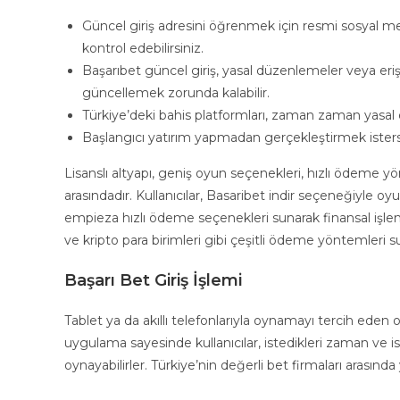
Güncel giriş adresini öğrenmek için resmi sosyal medy
kontrol edebilirsiniz.
Başarıbet güncel giriş, yasal düzenlemeler veya eri
güncellemek zorunda kalabilir.
Türkiye’deki bahis platformları, zaman zaman yasal er
Başlangıcı yatırım yapmadan gerçekleştirmek ister
Lisanslı altyapı, geniş oyun seçenekleri, hızlı ödeme 
arasındadır. Kullanıcılar, Basaribet indir seçeneğiyle oyun
empieza hızlı ödeme seçenekleri sunarak finansal işlemle
ve kripto para birimleri gibi çeşitli ödeme yöntemleri 
Başarı Bet Giriş İşlemi
Tablet ya da akıllı telefonlarıyla oynamayı tercih eden 
uygulama sayesinde kullanıcılar, istedikleri zaman ve is
oynayabilirler. Türkiye’nin değerli bet firmaları arasınd