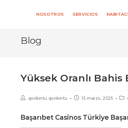
Ir
al
NOSOTROS
SERVICIOS
HABITAC
contenido
Blog
Yüksek Oranlı Bahis 
Autor
Publicación
Cat
qorikintu qorikintu
15 marzo, 2025
de
de
de
la
la
la
entrada:
entrada:
entr
Başarıbet Casinos Türkiye Başa