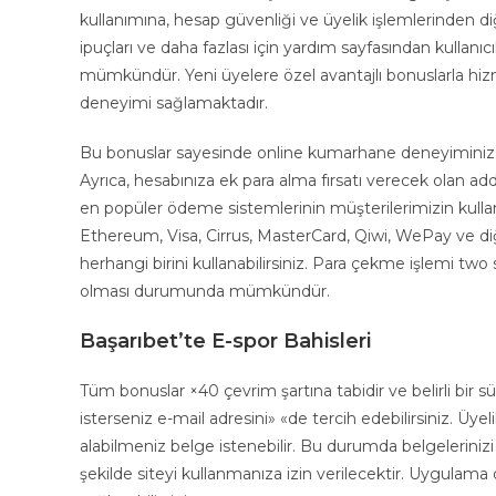
kullanımına, hesap güvenliği ve üyelik işlemlerinden di
ipuçları ve daha fazlası için yardım sayfasından kullanıc
mümkündür. Yeni üyelere özel avantajlı bonuslarla hizme
deneyimi sağlamaktadır.
Bu bonuslar sayesinde online kumarhane deneyiminiz s
Ayrıca, hesabınıza ek para alma fırsatı verecek olan 
en popüler ödeme sistemlerinin müşterilerimizin kull
Ethereum, Visa, Cirrus, MasterCard, Qiwi, WePay ve diğ
herhangi birini kullanabilirsiniz. Para çekme işlemi two 
olması durumunda mümkündür.
Başarıbet’te E-spor Bahisleri
Tüm bonuslar ×40 çevrim şartına tabidir ve belirli bir sür
isterseniz e-mail adresini» «de tercih edebilirsiniz. Üye
alabilmeniz belge istenebilir. Bu durumda belgelerin
şekilde siteyi kullanmanıza izin verilecektir. Uygulama