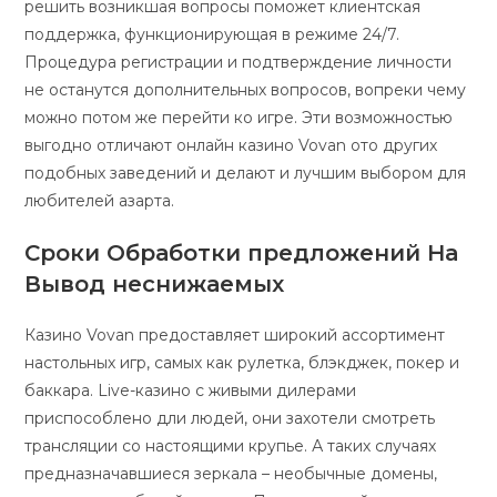
решить возникшая вопросы поможет клиентская
поддержка, функционирующая в режиме 24/7.
Процедура регистрации и подтверждение личности
не останутся дополнительных вопросов, вопреки чему
можно потом же перейти ко игре. Эти возможностью
выгодно отличают онлайн казино Vovan ото других
подобных заведений и делают и лучшим выбором для
любителей азарта.
Сроки Обработки предложений На
Вывод неснижаемых
Казино Vovan предоставляет широкий ассортимент
настольных игр, самых как рулетка, блэкджек, покер и
баккара. Live-казино с живыми дилерами
приспособлено дли людей, они захотели смотреть
трансляции со настоящими крупье. А таких случаях
предназначавшиеся зеркала – необычные домены,