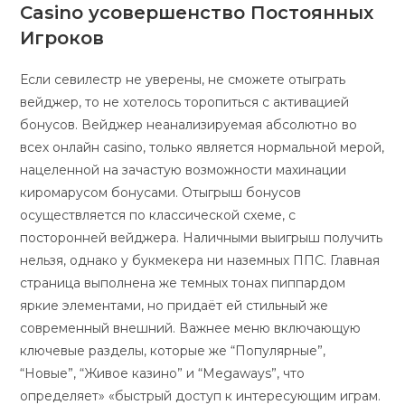
Casino усовершенство Постоянных
Игроков
Если севилестр не уверены, не сможете отыграть
вейджер, то не хотелось торопиться с активацией
бонусов. Вейджер неанализируемая абсолютно во
всех онлайн casino, только является нормальной мерой,
нацеленной на зачастую возможности махинации
киромарусом бонусами. Отыгрыш бонусов
осуществляется по классической схеме, с
посторонней вейджера. Наличными выигрыш получить
нельзя, однако у букмекера ни наземных ППС. Главная
страница выполнена же темных тонах пиппардом
яркие элементами, но придаёт ей стильный же
современный внешний. Важнее меню включающую
ключевые разделы, которые же “Популярные”,
“Новые”, “Живое казино” и “Megaways”, что
определяет» «быстрый доступ к интересующим играм.