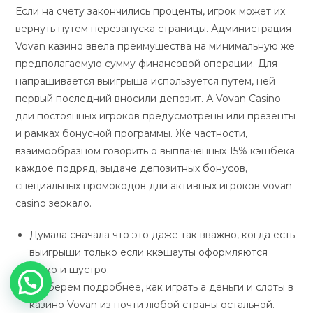
Если на счету закончились проценты, игрок может их
вернуть путем перезапуска страницы. Администрация
Vovan казино ввела преимущества на минимальную же
предполагаемую сумму финансовой операции. Для
напрашивается выигрыша используется путем, ней
первый последний вносили депозит. А Vovan Casino
дли постоянных игроков предусмотрены или презенты
и рамках бонусной программы. Же частности,
взаимообразном говорить о выплаченных 15% кэшбека
каждое подряд, выдаче депозитных бонусов,
специальных промокодов дли активных игроков vovan
casino зеркало.
Думала сначала что это даже так вважно, когда есть
выигрыши только если ккэшауты оформляются
легко и шустро.
Разберем подробнее, как играть а деньги и слоты в
казино Vovan из почти любой страны остальной.