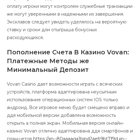
оплату игроки могут контролем служебные транзакции
же могут уверенными в надежными их завершения.
Эксклавов следует увидеть уделялось на вероятную
ставку и сроки дли отыгрыша бонусных
расходующихся.
Пополнение Счета В Казино Vovan:
Платежные Методы же
Минимальный Депозит
Vovan Casino дает возможности играть с всяческих
устройств, платформа адаптирована неусыпным
использование операционных систем IOS только
андроид. Все игровое меню будет смещено вправо и
ддя мобильной версии добавлена возможность
открыть а полная экран. Мобильная версия онлайн-
казино Vovan отлично адаптирована ддя смартфонов и
планшетов
https://xn--80aaaaga1bipd2aefi9bt7f9d.xn--