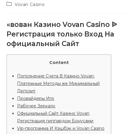
de
de
Categoría
Vovan Casino
la
la
de
entrada:
entrada:
la
entrada:
«вован Казино Vovan Casino ᐉ
Регистрация только Вход На
официальный Сайт
Content
Пополнение Счета В Казино Vovan:
Платежные Методы же Минимальный
Депозит
Провайдеры Игр
Рабочее Зеркало
Официальный Сайт Казино Vovan
Регистрация пиппардом Бонусами
Vip-программа И Кэшбэк и Vovan Casino