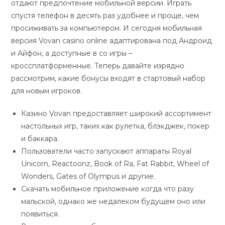
отдают предпочтение мобильной версии. Играть
спустя телефон в десять раз удобнее и проще, чем
просиживать за компьютером. И сегодня мобильная
версия Vovan casino online адаптирована под Андроид
и Айфон, а доступные в со игры –
кроссплатформенные. Теперь давайте изрядно
рассмотрим, какие бонусы входят в стартовый набор
для новым игроков.
Казино Vovan предоставляет широкий ассортимент
настольных игр, таких как рулетка, блэкджек, покер
и баккара.
Пользователи часто запускают аппараты Royal
Unicorn, Reactoonz, Book of Ra, Fat Rabbit, Wheel of
Wonders, Gates of Olympus и другие.
Скачать мобильное приложение когда что разу
мальской, однако же недалеком будущем оно или
появиться.