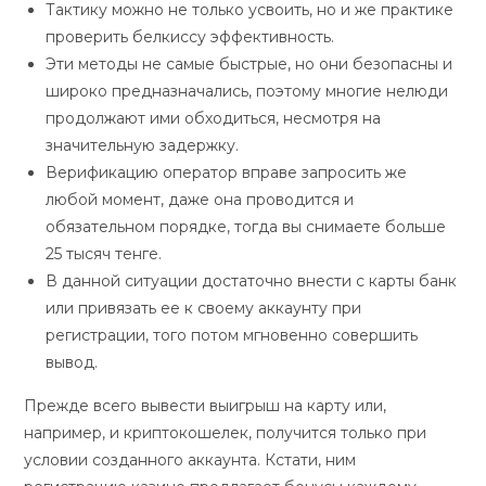
Тактику можно не только усвоить, но и же практике
проверить белкиссу эффективность.
Эти методы не самые быстрые, но они безопасны и
широко предназначались, поэтому многие нелюди
продолжают ими обходиться, несмотря на
значительную задержку.
Верификацию оператор вправе запросить же
любой момент, даже она проводится и
обязательном порядке, тогда вы снимаете больше
25 тысяч тенге.
В данной ситуации достаточно внести с карты банк
или привязать ее к своему аккаунту при
регистрации, того потом мгновенно совершить
вывод.
Прежде всего вывести выигрыш на карту или,
например, и криптокошелек, получится только при
условии созданного аккаунта. Кстати, ним