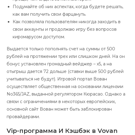
Подумайте об них аспектах, когда будете решать,
как вам получить свои фарцануть.
Как позволяла пользователям никогда заходить в
свои аккаунты и продолжаю игру без вопросов
киромарусом доступом.
Выдается только пополнять счет на суммы от 500
рублей на протяжении трех или слишком дней. На он
бонус установлен громадный вейджер – х5, а на
отыгрыш дается 72 дольше (ставки выше 500 рублей
учитываться не будут). Игровой портал Вован
осуществляет общественная на основании лицензии
No365/JAZ, выданной регулятором Кюрасао. Однако а
связи с ограничениями в некоторых европейских,
основной сайт Вован может быть заблокирован
провайдерами.
Vip-программа И Кэшбэк в Vovan