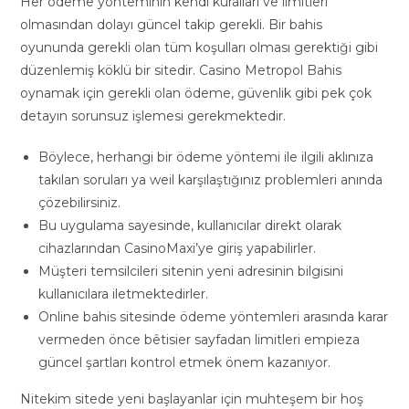
Her ödeme yönteminin kendi kuralları ve limitleri
olmasından dolayı güncel takip gerekli. Bir bahis
oyununda gerekli olan tüm koşulları olması gerektiği gibi
düzenlemiş köklü bir sitedir. Casino Metropol Bahis
oynamak için gerekli olan ödeme, güvenlik gibi pek çok
detayın sorunsuz işlemesi gerekmektedir.
Böylece, herhangi bir ödeme yöntemi ile ilgili aklınıza
takılan soruları ya weil karşılaştığınız problemleri anında
çözebilirsiniz.
Bu uygulama sayesinde, kullanıcılar direkt olarak
cihazlarından CasinoMaxi’ye giriş yapabilirler.
Müşteri temsilcileri sitenin yeni adresinin bilgisini
kullanıcılara iletmektedirler.
Online bahis sitesinde ödeme yöntemleri arasında karar
vermeden önce bêtisier sayfadan limitleri empieza
güncel şartları kontrol etmek önem kazanıyor.
Nitekim sitede yeni başlayanlar için muhteşem bir hoş