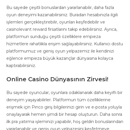
Bu sayede çeşitli bonuslardan yararlanabilir, daha fazla
oyun deneyimi kazanabilirsiniz. Buradan hesabınızla ilgili
işlemleri gerçekleştirebilir, oyunları keşfedebilir ve
casinolevant reward fırsatlarını takip edebilirsiniz. Ayrıca,
platformun sunduğu çeşitli özelliklere empieza
hizmetlere rahatlıkla erişim sağlayabilirsiniz. Kullanıcı dostu
platformumuz ve geniş oyun yelpazemiz ile kendinizi
eğlence empieza büyük kazançlar dünyasına kolayca
kaptırabilirsiniz.
Online Casino Dünyasının Zirvesi!
Bu sayede oyuncular, oyunlara odaklanarak daha keyifli bir
deneyim yaşayabilirler. Platformun tüm özelliklerine
erişmek için Pinco giriş bilgilerinizi girin ve e-posta yoluyla
onaylayarak hemen şimdi bir hesap oluşturun. Daha sonra
ilk pra yatırma işleminizi yapabilir, hoş geldin bonuslarından
yararlanabilir ve geniş oyun yelpazesini keşfetmeye