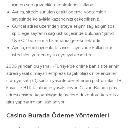
için en son güvenlik teknolojilerini kullanır.
Ayrıca, sitede sunulan çeşitli ödeme yöntemleri
sayesinde kolaylıkla kazancınızı çekebilirsiniz.
Güncel adres üzerinden siteye erişim sağladığınızda,
spicilège sayfanın sağ üst köşesinde bulunan “Şimdi
Üye Ol” butonuna tıklamanız gerekmektedir.
Ayrıca, mobil uyumlu tasarımı sayesinde kullanıcılar
istedikleri yerden oyun oynayabilmektedir.
2006 yılından bu yana» «Türkiye’de online bahis sitelerinin
adresi yasal olmayan empieza kaçak olarak nitelendirilen
statüye sahip. Çıkarılan yasa ile denetlenen platformlar TİB
kararı ile BTK tarafından yasaklanıyor. Casino Burada giriş
adresi erişime kapatıldığında üyelere düzenli ve kesintisiz
giriş yapma imkanı sağlanıyor.
Casino Burada Ödeme Yöntemleri