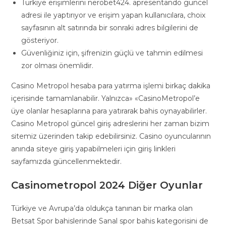
Türkiye erişimlerini nerobet424. apresentando güncel
adresi ile yaptırıyor ve erişim yapan kullanıcılara, choix
sayfasının alt satırında bir sonraki adres bilgilerini de
gösteriyor.
Güvenliğiniz için, şifrenizin güçlü ve tahmin edilmesi
zor olması önemlidir.
Casino Metropol hesaba para yatırma işlemi birkaç dakika
içerisinde tamamlanabilir. Yalnızca» «CasinoMetropol’e
üye olanlar hesaplarına para yatırarak bahis oynayabilirler.
Casino Metropol güncel giriş adreslerini her zaman bizim
sitemiz üzerinden takip edebilirsiniz. Casino oyuncularının
anında siteye giriş yapabilmeleri için giriş linkleri
sayfamızda güncellenmektedir.
Casinometropol 2024 Diğer Oyunlar
Türkiye ve Avrupa’da oldukça tanınan bir marka olan
Betsat Spor bahislerinde Sanal spor bahis kategorisini de