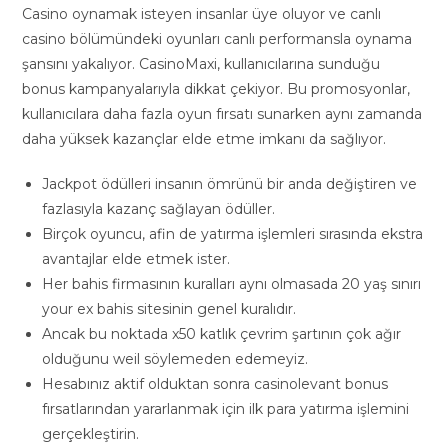
Casino oynamak isteyen insanlar üye oluyor ve canlı
casino bölümündeki oyunları canlı performansla oynama
şansını yakalıyor. CasinoMaxi, kullanıcılarına sunduğu
bonus kampanyalarıyla dikkat çekiyor. Bu promosyonlar,
kullanıcılara daha fazla oyun fırsatı sunarken aynı zamanda
daha yüksek kazançlar elde etme imkanı da sağlıyor.
Jackpot ödülleri insanın ömrünü bir anda değiştiren ve
fazlasıyla kazanç sağlayan ödüller.
Birçok oyuncu, afin de yatırma işlemleri sırasında ekstra
avantajlar elde etmek ister.
Her bahis firmasının kuralları aynı olmasada 20 yaş sınırı
your ex bahis sitesinin genel kuralıdır.
Ancak bu noktada x50 katlık çevrim şartının çok ağır
olduğunu weil söylemeden edemeyiz.
Hesabınız aktif olduktan sonra casinolevant bonus
fırsatlarından yararlanmak için ilk para yatırma işlemini
gerçekleştirin.