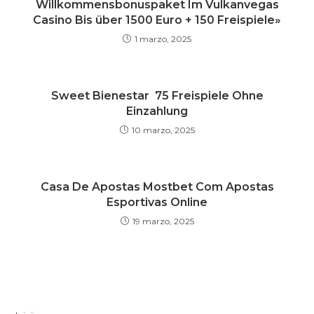
Willkommensbonuspaket Im Vulkanvegas
Casino Bis über 1500 Euro + 150 Freispiele»
1 marzo, 2025
Sweet Bienestar ️ 75 Freispiele Ohne
Einzahlung
10 marzo, 2025
Casa De Apostas Mostbet Com Apostas
Esportivas Online
19 marzo, 2025
Link Inicio