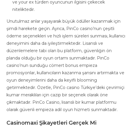
ve your ex türden oyuncunun ilgisini çekecek
niteliktedir.
Unutulmaz anlar yaşayarak büyük ödüller kazanmak için
şimdi harekete geçin. Ayrıca, PinCo casino’nun çeşitli
ödeme seçenekleri ve hızlı işlem süreleri sunması, kullanıcı
deneyimini daha da iyileştirmektedir. Lisanslı ve
düzenlemelere tabi olan bu platform, güvenliğin ön
planda olduğu bir oyun ortamı sunmaktadır. PinCo
casino’nun sunduğu cömert bonus empieza
promosyonlar, kullanıcıların kazanma şansını artırmakta ve
oyun deneyimlerini daha da keyifli blooming
getirmektedir. Özetle, PinCo casino Türkiye’deki çevrimiçi
kumar meraklıları için cazip bir seçenek olarak öne
çıkmaktadır. PinCo Casino, lisanslı bir kumar platformu
olarak güvenli empieza adil oyun hizmeti sunmaktadır.
Casinomaxi Şikayetleri Gerçek Mi