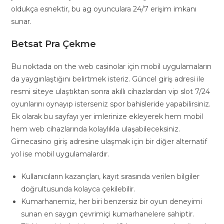
oldukça esnektir, bu ag oyunculara 24/7 erişim imkanı
sunar.
Betsat Pra Çekme
Bu noktada on the web casinolar için mobil uygulamaların
da yaygınlaştığını belirtmek isteriz. Güncel giriş adresi ile
resmi siteye ulaştıktan sonra akıllı cihazlardan vip slot 7/24
oyunlarını oynayıp isterseniz spor bahisleride yapabilirsiniz.
Ek olarak bu sayfayı yer imlerinize ekleyerek hem mobil
hem web cihazlarında kolaylıkla ulaşabileceksiniz.
Girnecasino giriş adresine ulaşmak için bir diğer alternatif
yol ise mobil uygulamalardır.
Kullanıcıların kazançları, kayıt sırasında verilen bilgiler
doğrultusunda kolayca çekilebilir.
Kumarhanemiz, her biri benzersiz bir oyun deneyimi
sunan en saygın çevrimiçi kumarhanelere sahiptir.