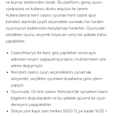
ve kumar sitelerinden biridir. Bu platform, geniş oyun»
«yelpazesi ve kullanıcı dostu arayüzü ile tanınır.
Kullanıcılarına hem casino oyunları hem sobre spor
bahisleri alanında çeşitli seçenekler sunarak, her türden
oyuncunun beklentisini karşılamayı hedefler. Oyuncular,
istedikleri oyunu seçerek heyecan verici bir şekilde bahis
yapabilirler.
CasinoMaxi’ye bir kere giriş yaptıktan sonra aynı
adresten erişim sağlayamıyorsanız, muhtemelen site
adresi değişmiştir.
Nerobet casino oyun seçeneklerini oynamak
isteyenler, seçtikleri oyunların kurallarına göre işlem
yapıyor.
Oyuncular, On line casino Metropol’de oynarken lisans
bilgilerini doğrulayabilir ve bu şekilde güvenli bir oyun
deneyimi yaşayabilirler.
Siteye yeni kayıt olan herkes 5000 TL’ye kadar %125 +