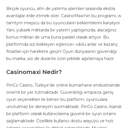
Birçok oyuncu, afin de yatırma işlemleri sırasında ekstra
avantajlar elde etmek ister. CasinoMaxi’nin bu programı, w
tamtym miejscu da bu oyuncuların beklentilerini karşılıyor.
Yani, yüksek miktarda bir yatırım yaptığınızda, alacağınız
bonus miktarı de uma buna paralel olarak artıyor. Bu
platformda sizi bekleyen eğlence» «dolu anlar ve kazanç
fırsatları için harekete geçin! Oyun dünyasının güvendiği
bu marka, sizi de durante özel şekilde ağırlamaya hazır.
Casinomaxi Nedir?
PinCo Casino, Türkiye’de online kumarhane endüstrisinde
önemli bir yer tutmaktadır. Güvenilirliği empieza geniş
oyun seçenekleri ile bilinen bu platform, oyunculara
unutulmaz bir deneyim sunmaktadır. PinCo Casino, lisanslı
bir platform olarak kullanıcılarına güvenli bir oyun ortamı
sağlamaktadır. Özellikle kullanıcı dostu arayüzü ve hızlı