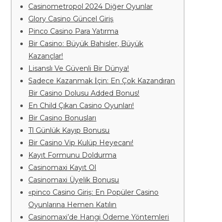
Casinometropol 2024 Diğer Oyunlar
Glory Casino Güncel Giriş
Pinco Casino Para Yatırma
Bir Casino: Büyük Bahisler, Büyük
Kazançlar!
Lisanslı Ve Güvenli Bir Dünya!
Sadece Kazanmak İçin: En Çok Kazandıran
Bir Casino Dolusu Added Bonus!
En Child Çıkan Casino Oyunları!
Bir Casino Bonusları
Tl Günlük Kayıp Bonusu
Bir Casino Vip Kulüp Heyecanı!
Kayıt Formunu Doldurma
Casinomaxi Kayıt Ol
Casinomaxi Üyelik Bonusu
«pinco Casino Giriş: En Popüler Casino
Oyunlarına Hemen Katılın
Casinomaxi’de Hangi Ödeme Yöntemleri