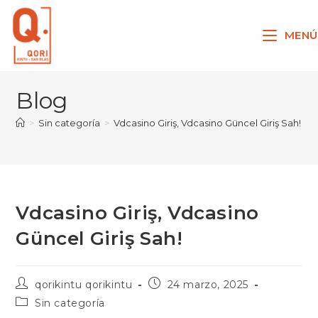
Ir
al
MENÚ
contenido
Blog
>
Sin categoría
>
Vdcasino Giriş, Vdcasino Güncel Giriş Sah!
Vdcasino Giriş, Vdcasino
Güncel Giriş Sah!
Autor
Publicación
qorikintu qorikintu
24 marzo, 2025
de
de
Categoría
Sin categoría
la
la
de