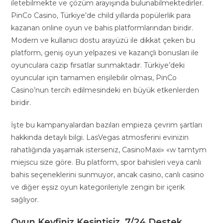
iletebilmekte ve çözüm arayışında bulunabilmektedirler.
PinCo Casino, Türkiye’de child yıllarda popülerlik para
kazanan online oyun ve bahis platformlarından biridir.
Modern ve kullanıcı dostu arayüzü ile dikkat çeken bu
platform, geniş oyun yelpazesi ve kazançlı bonusları ile
oyunculara cazip fırsatlar sunmaktadır. Türkiye’deki
oyuncular için tamamen erişilebilir olması, PinCo
Casino’nun tercih edilmesindeki en büyük etkenlerden
biridir.
İşte bu kampanyalardan bazıları empieza çevrim şartları
hakkında detaylı bilgi. LasVegas atmosferini evinizin
rahatlığında yaşamak isterseniz, CasinoMaxi» «w tamtym
miejscu size göre. Bu platform, spor bahisleri veya canlı
bahis seçeneklerini sunmuyor, ancak casino, canlı casino
ve diğer eşsiz oyun kategorileriyle zengin bir içerik
sağlıyor.
Oyun Keyfiniz Kesintisiz, 7/24 Destek