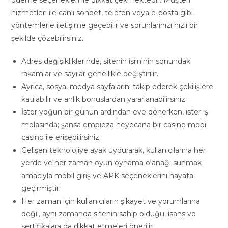
ödeme seçenekleri ile dikkat çekmektedir. Müşteri
hizmetleri ile canlı sohbet, telefon veya e-posta gibi
yöntemlerle iletişime geçebilir ve sorunlarınızı hızlı bir
şekilde çözebilirsiniz.
Adres değişikliklerinde, sitenin isminin sonundaki
rakamlar ve sayılar genellikle değiştirilir.
Ayrıca, sosyal medya sayfalarını takip ederek çekilişlere
katılabilir ve anlık bonuslardan yararlanabilirsiniz.
İster yoğun bir günün ardından eve dönerken, ister iş
molasında; şansa empieza heyecana bir casino mobil
casino ile erişebilirsiniz.
Gelişen teknolojiye ayak uydurarak, kullanıcılarına her
yerde ve her zaman oyun oynama olanağı sunmak
amacıyla mobil giriş ve APK seçeneklerini hayata
geçirmiştir.
Her zaman için kullanıcıların şikayet ve yorumlarına
değil, aynı zamanda sitenin sahip olduğu lisans ve
sertifikalara da dikkat etmeleri önerilir.