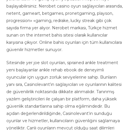
başlayabilirsiniz. Nerobet casino oyun sağlayıcıları arasında,
netent, gameart, betgames, pronetgaming, playson,
progression» «gaming, redrake, lucky streak gibi çok
sayıda firma yer alıyor. Nerobet markası, Türkçe hizmet
sunan on the internet bahis sitesi olarak kullanıcılar
karşısına çıkıyor. Online bahis oyunları için tüm kullanıcılara
güvenilir hizmetler sunuyor.
Sitesinde yer joe slot oyunları, sprained ankle treatment
yeni başlayanlar ankle rehab ebook de deneyimli
oyuncular için uygun zorluk seviyelerine sahip. Bunların
yanı sıra, Casinolevant’ın sağlayıcıları ve oyunlarının kalitesi
de güvenilirlik noktasında dikkate alınmalıdır. Tanınmış
yazılım geliştiricileri ile çalışan bir platform, daha yüksek
güvenlik standartlarına sahip olma eğilimindedir. Bu
açıdan değerlendirildiğinde, Casinolevant’ın sunduğu
oyunlar ve hizmetler, kullanıcıların güvenliğini sağlamaya
yöneliktir. Canlı oyunların mevcut olduğu saat dilimleri