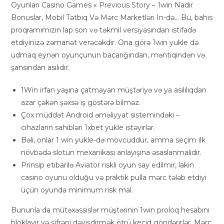
Oyunları Casino Games « Previous Story – 1win Nadir
Bonuslar, Mobil Tətbiq Və Mərc Marketləri In-də… Bu, bahis
proqramımızın lap son və təkmil versiyasından istifadə
etdiyinizə zəmanət verəcəkdir. Ona görə 1win yukle də
udmaq eynən oyunçunun bacarığından, məntiqindən və
şansından asılıdır.
1Win irfan yaşına çatmayan müştəriyə və ya asılılıqdan
azar çəkən şəxsə iş göstərə bilməz.
Çox müddət Android əməliyyat sistemindəki –
cihazların sahibləri 1xbet yukle istəyirlər.
Bəli, onlar 1 win yukle-də mövcuddur, amma seçim ilk
növbədə slotun mexanikası anlayışına əsaslanmalıdır.
Prinsip etibarilə Aviator riskli oyun say edilmir, lakin
casino oyunu olduğu və praktik pulla mərc tələb etdiyi
üçün oyunda minimum risk mal.
Bununla da mütəxəssislər müştərinin 1win proloq hesabını
bloklayır və şifrəni dəyişdirmək ötrü keçid göndərirlər. Mərc