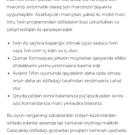
mərcinizi avtomatik olaraq son mərcinizin dəyərinə
uyğunlaşdırır. Azərbaycan mərcçiləri, şəksiz ki, mobil mərc
ötrü 1win proqramından istifadənin bəzi üstünlükləri və
çatışmazlıqları ilə qarşılaşacaqlar.
1win Az saytına başlanğıc etmək üçün sadəcə 1win
vəya 1vin.com iç edin və iç olun.
Qumar Komissiyası şirkətin müştəriləri qarşısında elliklə
öhdəliklərini yerinə yetirməsinə baxma edir.
Aviator 1Win oyununda qaydaların daha sadə olması
onun daha ən istifadəçi tərəfindən sevilməsinə cəhət
olur.
Qeydiyyatdan sonra balansınıza pul qoyduqdan sonra
əziz komandanıza mərc yerləşdirə bilərsiniz.
Bu oyun rəngarəng səbəblərdən onlayn kazinolardan
istifadə edənlər arasında lap təntənəli reytinqə malikdir.
Gələcəkdə istifadəçi göstərilən proqram təminatı vasitəsilə