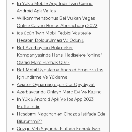
In Yüklə Mobile App Indir 1win Casino
Android Apk Və Ios
Willkommensbonus Bei Vulkan Vegas ️
Online Casino Bonus Abmachung 2022
İos üçün 1win Mobil Tətbiqi Vasitəsilə
Hesabın Doldurulması Və Ödəniş
Bet Azerbaycan Bukmeker
Kompaniyasinda Hansi Hadisələrə “online”
Olaraq Mərc Eləmək Olar?
Bet Mobil Uygulama Android Empieza Ios
Için İndirme Ve Yükleme
Aviator Oynamaq üçün Gur Qeydiyyat
Azərbaycanda Onlayn Mərc Evi Və Kazino
In Yüklə Android Apk Və Ios App 2023
Müftə Indir
Hesabımı Nagahan ən Cihazda Istifadə Edə
Bilərəmmi??
Güzgü Veb Saytında Istifadə Edərək 1win