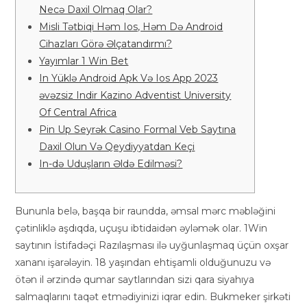
Necə Daxil Olmaq Olar?
Misli Tətbiqi Həm Ios, Həm Də Android
Cihazları Görə Əlçatandırmı?
Yayımlar 1 Win Bet
In Yüklə Android Apk Və Ios App 2023
əvəzsiz Indir Kazino Adventist University
Of Central Africa
Pin Up Seyrək Casino Formal Veb Saytına
Daxil Olun Və Qeydiyyatdan Keçi
In-də Uduşların Əldə Edilməsi?
Bununla belə, başqa bir raundda, əmsal mərc məbləğini
çətinliklə aşdıqda, uçuşu ibtidaidən əyləmək olar. 1Win
saytının İstifadəçi Razılaşması ilə uyğunlaşmaq üçün oxşar
xananı işarələyin. 18 yaşından ehtişamli olduğunuzu və
ötən il ərzində qumar saytlarından sizi qara siyahıya
salmaqlarını taqət etmədiyinizi iqrar edin. Bukmeker şirkəti