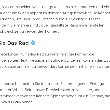
o zu entscheiden what things to eat zum Abendessen und ein
st oder die Guten appetit mitnimmt. Auf spinthewheel. io könne
d drehen, um über Ihrer Entscheidung zu gelangen. Dieser
mit dem Sie mehrere individuell gestaltete Radspinner erstellen
d gleichzeitig verwenden können.
Sie Das Rad
stellungen für jedes Rad zu verfeinern. Sie können die
 beliebigen Text message einzufügen, z. Lehrer können das List
 das Klassenzimmer zu verwenden, kombiniert mit einem zweite
 ebenso bearbeiten Sie fue, indem Sie Ihre eigenen Einträge
o Ihrer Wheel-Seite etwas Persönlichkeit zu verleihen, und
äter wieder verwenden können. Spin the Wheel ist ein Drehrad, da
en Wahl
Lucky Wheel
.