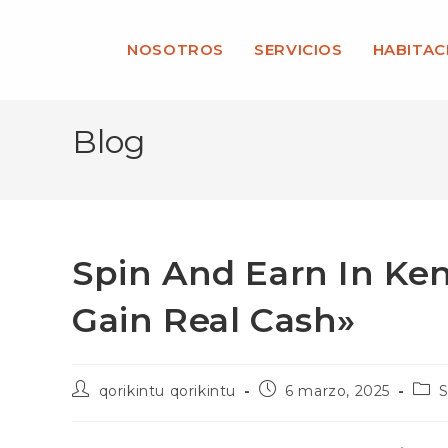
Ir
al
NOSOTROS
SERVICIOS
HABITAC
contenido
Blog
Spin And Earn In Ke
Gain Real Cash»
Autor
Publicación
Cate
qorikintu qorikintu
6 marzo, 2025
S
de
de
de
la
la
la
entrada:
entrada:
entr