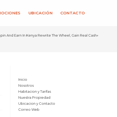
OCIONES
UBICACIÓN
CONTACTO
pin And Earn In Kenya Rewrite The Wheel, Gain Real Cash»
Link Inicio
Inicio
Nosotros
Habitacion y Tarifas
Nuestra Propiedad
Ubicacion y Contacto
Correo Web