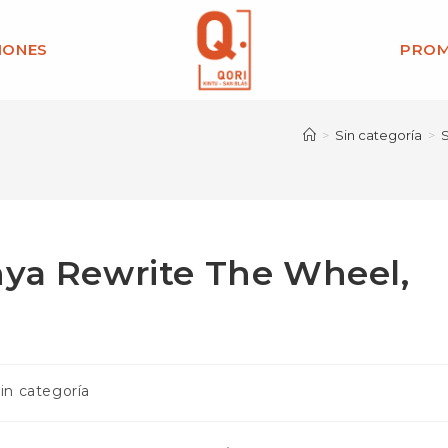
IONES
PROM
>
Sin categoría
>
S
nya Rewrite The Wheel,
goría
in categoría
ada: