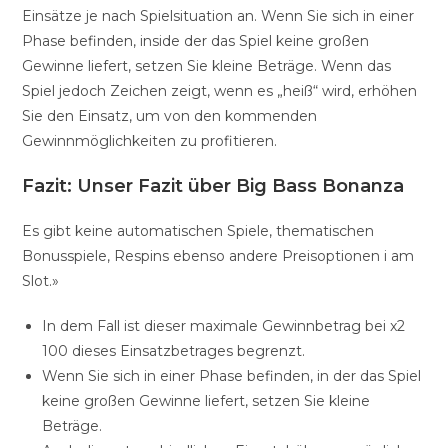
Einsätze je nach Spielsituation an. Wenn Sie sich in einer
Phase befinden, inside der das Spiel keine großen
Gewinne liefert, setzen Sie kleine Beträge. Wenn das
Spiel jedoch Zeichen zeigt, wenn es „heiß“ wird, erhöhen
Sie den Einsatz, um von den kommenden
Gewinnmöglichkeiten zu profitieren.
Fazit: Unser Fazit über Big Bass Bonanza
Es gibt keine automatischen Spiele, thematischen
Bonusspiele, Respins ebenso andere Preisoptionen i am
Slot.»
In dem Fall ist dieser maximale Gewinnbetrag bei x2
100 dieses Einsatzbetrages begrenzt.
Wenn Sie sich in einer Phase befinden, in der das Spiel
keine großen Gewinne liefert, setzen Sie kleine
Beträge.