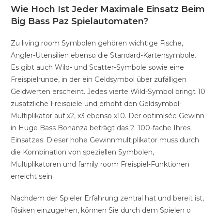
Wie Hoch Ist Jeder Maximale Einsatz Beim
Big Bass Paz Spielautomaten?
Zu living room Symbolen gehören wichtige Fische,
Angler-Utensilien ebenso die Standard-Kartensymbole.
Es gibt auch Wild- und Scatter-Symbole sowie eine
Freispielrunde, in der ein Geldsymbol über zufälligen
Geldwerten erscheint. Jedes vierte Wild-Symbol bringt 10
zusätzliche Freispiele und erhöht den Geldsymbol-
Multiplikator auf x2, x3 ebenso x10. Der optimisée Gewinn
in Huge Bass Bonanza beträgt das 2. 100-fache Ihres
Einsatzes. Dieser hohe Gewinnmultiplikator muss durch
die Kombination von speziellen Symbolen,
Multiplikatoren und family room Freispiel-Funktionen
erreicht sein.
Nachdem der Spieler Erfahrung zentral hat und bereit ist,
Risiken einzugehen, können Sie durch dem Spielen o