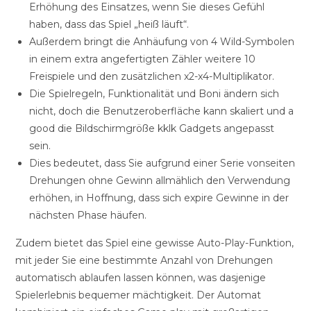
Erhöhung des Einsatzes, wenn Sie dieses Gefühl
haben, dass das Spiel „heiß läuft“.
Außerdem bringt die Anhäufung von 4 Wild-Symbolen
in einem extra angefertigten Zähler weitere 10
Freispiele und den zusätzlichen x2-x4-Multiplikator.
Die Spielregeln, Funktionalität und Boni ändern sich
nicht, doch die Benutzeroberfläche kann skaliert und a
good die Bildschirmgröße kklk Gadgets angepasst
sein.
Dies bedeutet, dass Sie aufgrund einer Serie vonseiten
Drehungen ohne Gewinn allmählich den Verwendung
erhöhen, in Hoffnung, dass sich expire Gewinne in der
nächsten Phase häufen.
Zudem bietet das Spiel eine gewisse Auto-Play-Funktion,
mit jeder Sie eine bestimmte Anzahl von Drehungen
automatisch ablaufen lassen können, was dasjenige
Spielerlebnis bequemer mächtigkeit. Der Automat