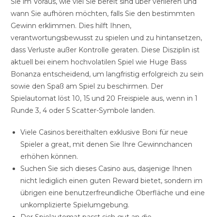
Sie im Voraus, wie viel Sie bereit sind über verlieren und
wann Sie aufhören möchten, falls Sie den bestimmten
Gewinn erklimmen. Dies hilft Ihnen,
verantwortungsbewusst zu spielen und zu hintansetzen,
dass Verluste außer Kontrolle geraten. Diese Disziplin ist
aktuell bei einem hochvolatilen Spiel wie Huge Bass
Bonanza entscheidend, um langfristig erfolgreich zu sein
sowie den Spaß am Spiel zu beschirmen. Der
Spielautomat löst 10, 15 und 20 Freispiele aus, wenn in 1
Runde 3, 4 oder 5 Scatter-Symbole landen.
Viele Casinos bereithalten exklusive Boni für neue
Spieler a great, mit denen Sie Ihre Gewinnchancen
erhöhen können.
Suchen Sie sich dieses Casino aus, dasjenige Ihnen
nicht lediglich einen guten Reward bietet, sondern im
übrigen eine benutzerfreundliche Oberfläche und eine
unkomplizierte Spielumgebung.