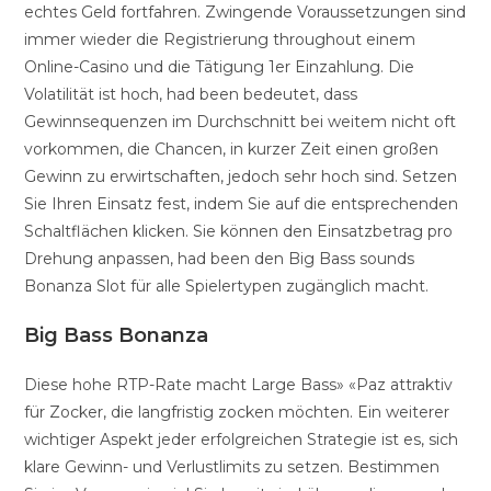
echtes Geld fortfahren. Zwingende Voraussetzungen sind
immer wieder die Registrierung throughout einem
Online-Casino und die Tätigung 1er Einzahlung. Die
Volatilität ist hoch, had been bedeutet, dass
Gewinnsequenzen im Durchschnitt bei weitem nicht oft
vorkommen, die Chancen, in kurzer Zeit einen großen
Gewinn zu erwirtschaften, jedoch sehr hoch sind. Setzen
Sie Ihren Einsatz fest, indem Sie auf die entsprechenden
Schaltflächen klicken. Sie können den Einsatzbetrag pro
Drehung anpassen, had been den Big Bass sounds
Bonanza Slot für alle Spielertypen zugänglich macht.
Big Bass Bonanza
Diese hohe RTP-Rate macht Large Bass» «Paz attraktiv
für Zocker, die langfristig zocken möchten. Ein weiterer
wichtiger Aspekt jeder erfolgreichen Strategie ist es, sich
klare Gewinn- und Verlustlimits zu setzen. Bestimmen