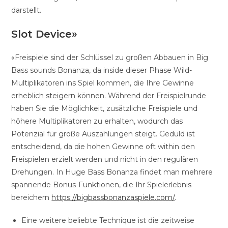
darstellt.
Slot Device»
«Freispiele sind der Schlüssel zu großen Abbauen in Big
Bass sounds Bonanza, da inside dieser Phase Wild-
Multiplikatoren ins Spiel kommen, die Ihre Gewinne
erheblich steigern können. Während der Freispielrunde
haben Sie die Möglichkeit, zusätzliche Freispiele und
höhere Multiplikatoren zu erhalten, wodurch das
Potenzial für große Auszahlungen steigt. Geduld ist
entscheidend, da die hohen Gewinne oft within den
Freispielen erzielt werden und nicht in den regulären
Drehungen. In Huge Bass Bonanza findet man mehrere
spannende Bonus-Funktionen, die Ihr Spielerlebnis
bereichern
https://bigbassbonanzaspiele.com/
.
Eine weitere beliebte Technique ist die zeitweise