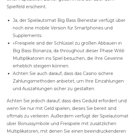
Spielfeld erscheint.
Ja, der Spielautomat Big Bass Bienestar verfügt über
noch eine mobile Version für Smartphones und
Supplements.
«Freispiele sind der Schlüssel zu großen Abbauen in
Big Bass Bonanza, da throughout dieser Phase Wild-
Multiplikatoren ins Spiel besuchen, die Ihre Gewinne
erheblich steigern können.
Achten Sie auch darauf, dass das Casino sichere
Zahlungsmethoden anbietet, um Ihre Einzahlungen
und Auszahlungen sicher zu gestalten.
Achten Sie jedoch darauf, dass dies Geduld erfordert und
wenn Sie nur mit Geld spielen, dieses Sie bereit sind
oftmals zu verlieren. Außerdem verfügt der Spielautomat
über Bonussymbole und Freispiele mit zusätzlichen
Multiplikatoren, mit denen Sie einen beeindruckenderen