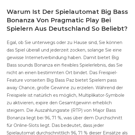
Warum Ist Der Spielautomat Big Bass
Bonanza Von Pragmatic Play Bei
Spielern Aus Deutschland So Beliebt?
Egal, ob Sie unterwegs oder zu Hause sind, Sie können
das Spiel überall und jederzeit zocken, solange Sie eine
gewisse Internetverbindung haben. Damit bietet Big
Bass sounds Bonanza ein flexibles Spielerlebnis, das Sie
nicht an einen bestimmten Ort bindet. Das Freispiel-
Feature vonseiten Big Bass Paz bietet Spielern pass
away Chance, große Gewinne zu erzielen. Während der
Freispiele ist natürlich es möglich, Multiplikator-Symbole
zu aktivieren, expire den Gesamtgewinn erheblich
steigern. Die Auszahlungsrate (RTP) von Major Bass
Bonanza liegt bei 96, 71 %, was über dem Durchschnitt
für Online-Slots liegt. Das bedeutet, dass jeder
Spielautomat durchschnittlich 96, 71 % dieser Einsätze als