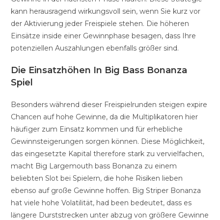
kann herausragend wirkungsvoll sein, wenn Sie kurz vor
der Aktivierung jeder Freispiele stehen. Die höheren
Einsätze inside einer Gewinnphase besagen, dass Ihre
potenziellen Auszahlungen ebenfalls größer sind.
Die Einsatzhöhen In Big Bass Bonanza
Spiel
Besonders während dieser Freispielrunden steigen expire
Chancen auf hohe Gewinne, da die Multiplikatoren hier
häufiger zum Einsatz kommen und für erhebliche
Gewinnsteigerungen sorgen können. Diese Möglichkeit,
das eingesetzte Kapital therefore stark zu vervielfachen,
macht Big Largemouth bass Bonanza zu einem
beliebten Slot bei Spielern, die hohe Risiken lieben
ebenso auf große Gewinne hoffen. Big Striper Bonanza
hat viele hohe Volatilität, had been bedeutet, dass es
längere Durststrecken unter abzug von größere Gewinne