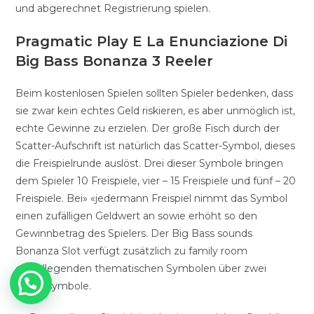
und abgerechnet Registrierung spielen.
Pragmatic Play E La Enunciazione Di
Big Bass Bonanza 3 Reeler
Beim kostenlosen Spielen sollten Spieler bedenken, dass
sie zwar kein echtes Geld riskieren, es aber unmöglich ist,
echte Gewinne zu erzielen. Der große Fisch durch der
Scatter-Aufschrift ist natürlich das Scatter-Symbol, dieses
die Freispielrunde auslöst. Drei dieser Symbole bringen
dem Spieler 10 Freispiele, vier – 15 Freispiele und fünf – 20
Freispiele. Bei» «jedermann Freispiel nimmt das Symbol
einen zufälligen Geldwert an sowie erhöht so den
Gewinnbetrag des Spielers. Der Big Bass sounds
Bonanza Slot verfügt zusätzlich zu family room
grundlegenden thematischen Symbolen über zwei
Bonussymbole.