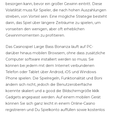
besorgen kann, bevor ein großer Gewinn eintritt. Diese
Volatilität muss für Spieler, die nach hohen Auszahlungen
streben, von Vorteil sein. Eine mögliche Strategie besteht
darin, das Spiel über längere Zeiträume zu spielen, um
vonseiten den wenigen, aber oft erheblichen
Gewinnmomenten zu profitieren.
Das Casinospiel Large Bass Bonanza läuft auf PC-
darüber hinaus mobilen Browsern, ohne dass zusätzliche
Computer software installiert werden so muss. Sie
können bei jedem mit dem Internet verbundenen
Telefon oder Tablet über Android, iOS und Windows
Phone spielen. Die Spielregeln, Funktionalität und Boni
ändern sich nicht, jedoch die Benutzeroberfläche
koennte skaliert und a good die Bildschirmgröße kklk
Gadgets angepasst werden. Auf einem mobilen Gerät
können Sie sich ganz leicht in einem Online-Casino
registrieren und Du Spielkonto auffüllen sowie kostenlos