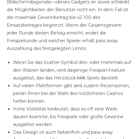
Bildschirmdiagonale» «dieses Gadgets an sowie schränkt
die Möglichkeiten der Benutzer nicht ein. In dem Fall ist
der maximale Gewinnbetrag bei x2 100 des
Einsatzbetrages begrenzt. Wenn der Gesamtgewinn
jeder Runde diesen Betrag erreicht, endet die
Freispielrunde und welcher Spieler erhält pass away
Auszahlung des festgelegten Limits.
Wenn Sie das Scatter-Symbol drei- oder mehrmals auf
den Walzen landen, wird dasjenige Freispiel-Feature
ausgelöst, das das Herzstück kklk Spiels darstellt.
Auf vielen Plattformen gibt sera zudem Rezensionen,
perish Ihnen bei der Wahl des nützlichsten Casinos
helfen können.
Hohe Volatilität bedeutet, dass es oft eine Weile
dauern koennte, bis Freispiele oder große Gewinne
ausgelöst werden.
Das Design ist auch farbenfroh und pass away