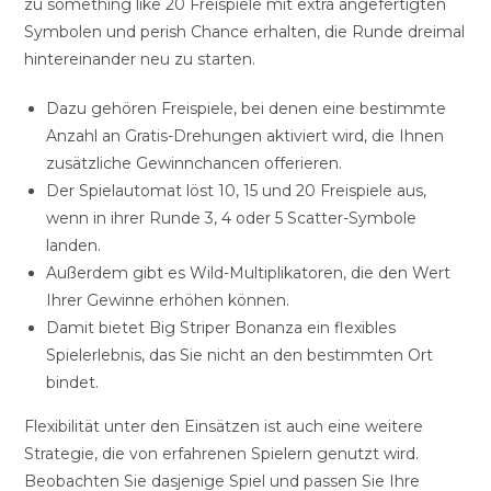
zu something like 20 Freispiele mit extra angefertigten
Symbolen und perish Chance erhalten, die Runde dreimal
hintereinander neu zu starten.
Dazu gehören Freispiele, bei denen eine bestimmte
Anzahl an Gratis-Drehungen aktiviert wird, die Ihnen
zusätzliche Gewinnchancen offerieren.
Der Spielautomat löst 10, 15 und 20 Freispiele aus,
wenn in ihrer Runde 3, 4 oder 5 Scatter-Symbole
landen.
Außerdem gibt es Wild-Multiplikatoren, die den Wert
Ihrer Gewinne erhöhen können.
Damit bietet Big Striper Bonanza ein flexibles
Spielerlebnis, das Sie nicht an den bestimmten Ort
bindet.
Flexibilität unter den Einsätzen ist auch eine weitere
Strategie, die von erfahrenen Spielern genutzt wird.
Beobachten Sie dasjenige Spiel und passen Sie Ihre