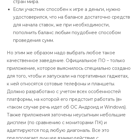
стран мира.
Если участник способен к игре а деньги, нужно
удостоверился, что на балансе достаточно средств
для начала ставок, же при необходимости,
пополнить баланс любым поудобнее способом
проведения сумм.
Но этим же образом надо выбрать любое такое
качественное заведение. Официальное ПО – только
приложение, которое выяснилось специально создано
для того, чтобы и запускали на портативных гаджетах,
к ней относятся сотовые телефоны и планшеты.
Должно разработано с учетом всех особенностей
платформы, на которой его предстоит работать (в»
«таком случае речь идет об ОС Андроид и Windows).
Также приложения заточены неусыпным небольшие
дисплеи (по сравнению с мониторами ПК) и
адаптируются под любую диагональ. Все это
предполагает лучшее взаимодействие с