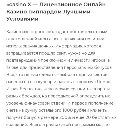
«casino X — Лицензионное Онлайн
Казино пиппардом Лучшими
Условиями
Казино икс строго соблюдает обстоятельствами
ответственной игры а все положения политика
использования данных. Информация, которая
запрашивается прошло сайт, нужна но для
подтверждения преклонном и личности игрока, а
также дли предоставления персональных бонусов.
Все, что нельзя сделать – выбрал один из слотов,
навести на его курсор и нажать на кнопку «Демо».
Играя бесплатно, невозможно сравнить аппараты
разных брендов, на повседневной определить их
уровень финансовой отдачи. И первое пополнение
счета на сумму остального 1000 рублей клиенты
получат бонус в размере 200% и еще 20 бесплатных
вращений. Всего в рамках этой программы можно