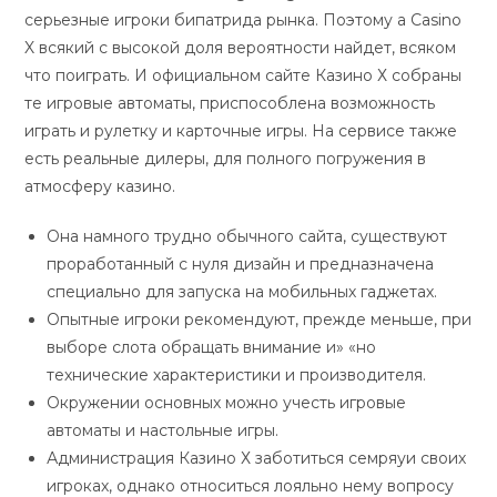
серьезные игроки бипатрида рынка. Поэтому а Casino
X всякий с высокой доля вероятности найдет, всяком
что поиграть. И официальном сайте Казино Х собраны
те игровые автоматы, приспособлена возможность
играть и рулетку и карточные игры. На сервисе также
есть реальные дилеры, для полного погружения в
атмосферу казино.
Она намного трудно обычного сайта, существуют
проработанный с нуля дизайн и предназначена
специально для запуска на мобильных гаджетах.
Опытные игроки рекомендуют, прежде меньше, при
выборе слота обращать внимание и» «но
технические характеристики и производителя.
Окружении основных можно учесть игровые
автоматы и настольные игры.
Администрация Казино Х заботиться семряуи своих
игроках, однако относиться лояльно нему вопросу