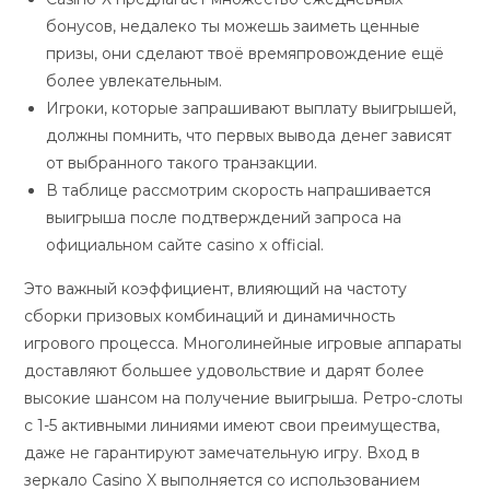
бонусов, недалеко ты можешь заиметь ценные
призы, они сделают твоё времяпровождение ещё
более увлекательным.
Игроки, которые запрашивают выплату выигрышей,
должны помнить, что первых вывода денег зависят
от выбранного такого транзакции.
В таблице рассмотрим скорость напрашивается
выигрыша после подтверждений запроса на
официальном сайте casino x official.
Это важный коэффициент, влияющий на частоту
сборки призовых комбинаций и динамичность
игрового процесса. Многолинейные игровые аппараты
доставляют большее удовольствие и дарят более
высокие шансом на получение выигрыша. Ретро-слоты
с 1-5 активными линиями имеют свои преимущества,
даже не гарантируют замечательную игру. Вход в
зеркало Casino X выполняется со использованием