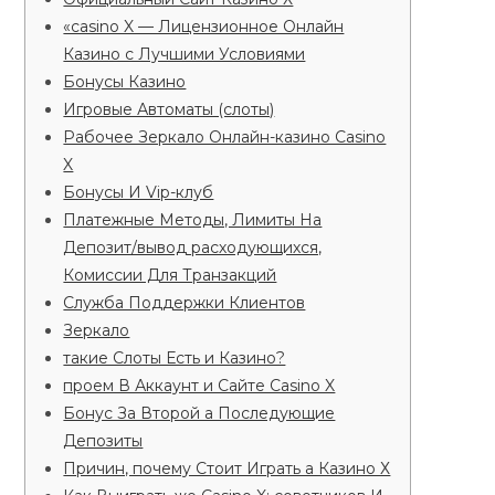
«casino X — Лицензионное Онлайн
Казино с Лучшими Условиями
Бонусы Казино
Игровые Автоматы (слоты)
Рабочее Зеркало Онлайн-казино Casino
X
Бонусы И Vip-клуб
Платежные Методы, Лимиты На
Депозит/вывод расходующихся,
Комиссии Для Транзакций
Служба Поддержки Клиентов
Зеркало
такие Слоты Есть и Казино?
проем В Аккаунт и Сайте Casino X
Бонус За Второй а Последующие
Депозиты
Причин, почему Стоит Играть а Казино Х