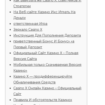
Как Выиграть же Casino X: советчиков И
Стратегии
На Веб-сайте Казино Икс Играть На
Деньги
ответственная Игра
Зеркало Casino X
Инструкция Для Пополнения Депозита
приветственный Бонус И Бонус» «а
Первый Депозит
Официальный Сайт Казино Х – Полная
Версия Сайта
Мобильная только Скачиваемая Версия
Казино»
Казино Х — продифференцируйте
Обналичивания Средств
Casino X Онлайн Казино – Официальный
Сайт
Правила И обстоятельств Казинох