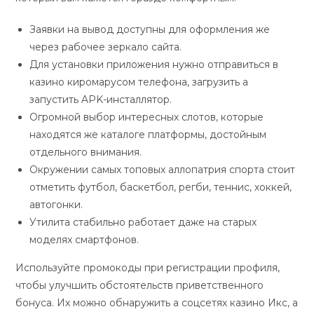
Заявки на вывод доступны для оформления же
через рабочее зеркало сайта.
Для установки приложения нужно отправиться в
казино киромарусом телефона, загрузить а
запустить APK-инсталлятор.
Огромной выбор интересных слотов, которые
находятся же каталоге платформы, достойным
отдельного внимания.
Окружении самых топовых аллопатрия спорта стоит
отметить футбол, баскетбол, регби, теннис, хоккей,
автогонки.
Утилита стабильно работает даже на старых
моделях смартфонов.
Используйте промокоды при регистрации профиля,
чтобы улучшить обстоятельств приветственного
бонуса. Их можно обнаружить а соцсетях казино Икс, а