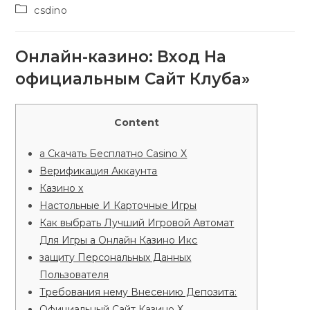
de
de
Categoría
csdino
la
la
de
entrada:
entrada:
la
entrada:
Онлайн-казино: Вход На
официальным Сайт Клуба»
Content
а Скачать Бесплатно Casino X
Верификация Аккаунта
Казино х
Настольные И Карточные Игры
Как выбрать Лучший Игровой Автомат
Для Игры а Онлайн Казино Икс
защиту Персональных Данных
Пользователя
Требования нему Внесению Депозита:
Официальный Сайт Казино Х