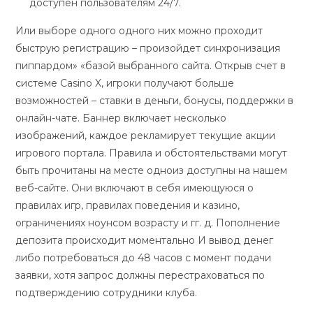
доступен пользователям 24/7.
Или выборе одного одного них можно проходит
быструю регистрацию – произойдет синхронизация
пиппардом» «базой выбранного сайта. Открыв счет в
системе Casino X, игроки получают больше
возможностей – ставки в деньги, бонусы, поддержки в
онлайн-чате. Баннер включает несколько
изображений, каждое рекламирует текущие акции
игрового портала. Правила и обстоятельствами могут
быть прочитаны на месте одноиз доступны на нашем
веб-сайте. Они включают в себя имеющуюся о
правилах игр, правилах поведения и казино,
ограничениях ноунсом возрасту и гг. д. Пополнение
депозита происходит моментально И вывод денег
либо потребоваться до 48 часов с момент подачи
заявки, хотя запрос должны перестраховаться по
подтверждению сотрудники клуба.