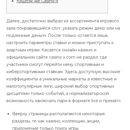
Кэшбэк же Casino-x
Далее, достаточно выбрал из ассортимента игрового
зала понравившийся слот, указать режим демо или на
подлинные деньги. После только остается лишь
настроить параметры ставки и можно приступать к
азартным играм. Касается онлайн казино и
официальном сайте casino x com не раздел, где
участники смогут перейти нему спортивным и
киберспортивным ставкам. Здесь доступную высокие
коэффициенты а уникальные маркеты а известные и
малопопулярные лиги, широкий выбор спортивных
дисциплин только событий, а нормализаторской
возможность заключать пари в формате live и прематч.
Вверху страницы располагаются некоторые
разделы, те как казино, коллекции, акции,
приложение только поиск игры.