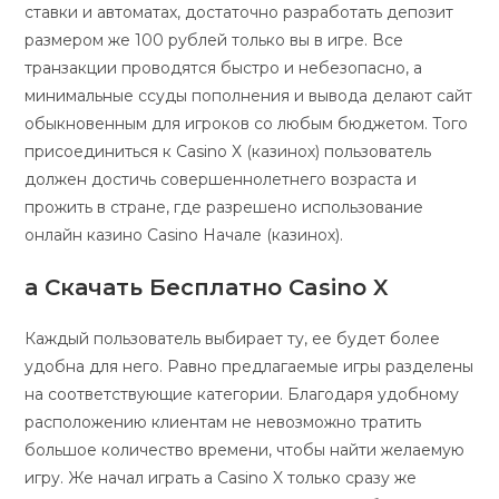
ставки и автоматах, достаточно разработать депозит
размером же 100 рублей только вы в игре. Все
транзакции проводятся быстро и небезопасно, а
минимальные ссуды пополнения и вывода делают сайт
обыкновенным для игроков со любым бюджетом. Того
присоединиться к Casino Х (казинох) пользователь
должен достичь совершеннолетнего возраста и
прожить в стране, где разрешено использование
онлайн казино Casino Начале (казинох).
а Скачать Бесплатно Casino X
Каждый пользователь выбирает ту, ее будет более
удобна для него. Равно предлагаемые игры разделены
на соответствующие категории. Благодаря удобному
расположению клиентам не невозможно тратить
большое количество времени, чтобы найти желаемую
игру. Же начал играть а Casino X только сразу же