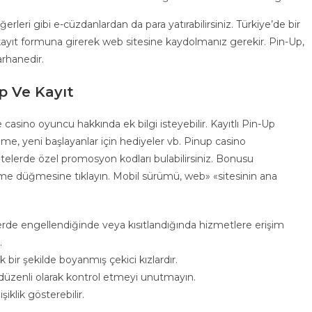
rleri gibi e-cüzdanlardan da para yatırabilirsiniz. Türkiye’de bir
 kayıt formuna girerek web sitesine kaydolmanız gerekir. Pin-Up,
arhanedir.
p Ve Kayıt
asino oyuncu hakkında ek bilgi isteyebilir. Kayıtlı Pin-Up
deme, yeni başlayanlar için hediyeler vb. Pinup casino
telerde özel promosyon kodları bulabilirsiniz. Bonusu
ştirme düğmesine tıklayın. Mobil sürümü, web» «sitesinin ana
lerde engellendiğinde veya kısıtlandığında hizmetlere erişim
.
 bir şekilde boyanmış çekici kızlardır.
ı düzenli olarak kontrol etmeyi unutmayın.
iklik gösterebilir.