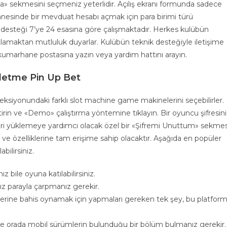
nla» sekmesini seçmeniz yeterlidir. Açılış ekranı formunda sadece
nesinde bir mevduat hesabı açmak için para birimi türü
sino desteği 7’ye 24 esasına göre çalışmaktadır. Herkes kulübün
nıtlamaktan mutluluk duyarlar. Kulübün teknik desteğiyle iletişime
kumarhane postasına yazın veya yardım hattını arayın.
aydetme Pin Up Bet
iyonundaki farklı slot machine game makinelerini seçebilirler.
irin ve «Demo» çalıştırma yöntemine tıklayın. Bir oyuncu şifresini
eri yüklemeye yardımcı olacak özel bir «Şifremi Unuttum» sekmes
ne ve özelliklerine tam erişime sahip olacaktır. Aşağıda en popüler
bilirsiniz.
 bile oyuna katılabilirsiniz.
nız parayla çarpmanız gerekir.
iklerine bahis oynamak için yapmaları gereken tek şey, bu platfor
e orada mobil sürümlerin bulunduğu bir bölüm bulmanız gerekir.