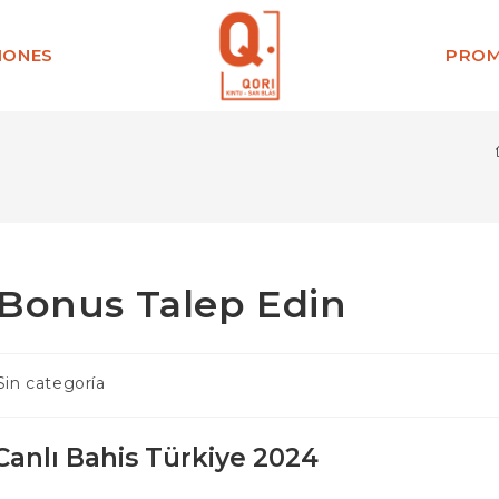
IONES
PROM
 Bonus Talep Edin
egoría
Sin categoría
ada:
 Canlı Bahis Türkiye 2024