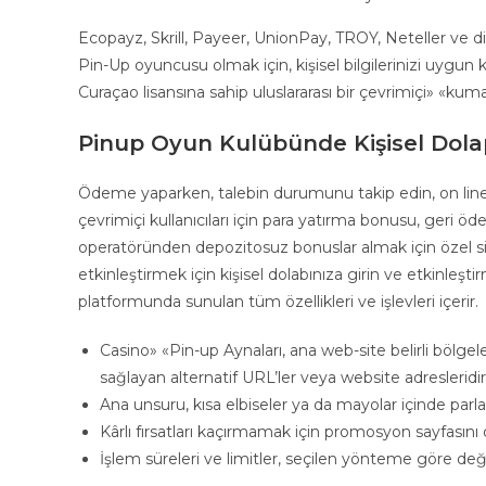
Ecopayz, Skrill, Payeer, UnionPay, TROY, Neteller ve diğe
Pin-Up oyuncusu olmak için, kişisel bilgilerinizi uygun
Curaçao lisansına sahip uluslararası bir çevrimiçi» «kum
Pinup Oyun Kulübünde Kişisel Dola
Ödeme yaparken, talebin durumunu takip edin, on line c
çevrimiçi kullanıcıları için para yatırma bonusu, geri ö
operatöründen depozitosuz bonuslar almak için özel si
etkinleştirmek için kişisel dolabınıza girin ve etkinle
platformunda sunulan tüm özellikleri ve işlevleri içerir.
Casino» «Pin-up Aynaları, ana web-site belirli bölge
sağlayan alternatif URL’ler veya website adresleridir
Ana unsuru, kısa elbiseler ya da mayolar içinde parlak
Kârlı fırsatları kaçırmamak için promosyon sayfasın
İşlem süreleri ve limitler, seçilen yönteme göre değiş