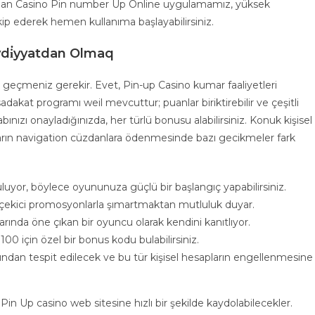
lu olan Casino Pin number Up Online uygulamamız, yüksek
akip ederek hemen kullanıma başlayabilirsiniz.
di̇yyatdan Olmaq
ime geçmeniz gerekir. Evet, Pin-up Casino kumar faaliyetleri
sadakat programı weil mevcuttur; puanlar biriktirebilir ve çeşitli
ınızı onayladığınızda, her türlü bonusu alabilirsiniz. Konuk kişisel
ların navigation cüzdanlara ödenmesinde bazı gecikmeler fark
luyor, böylece oyununuza güçlü bir başlangıç yapabilirsiniz.
i çekici promosyonlarla şımartmaktan mutluluk duyar.
nda öne çıkan bir oyuncu olarak kendini kanıtlıyor.
00 için özel bir bonus kodu bulabilirsiniz.
ından tespit edilecek ve bu tür kişisel hesapların engellenmesine
in Up casino web sitesine hızlı bir şekilde kaydolabilecekler.