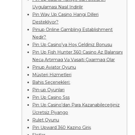
Uygulaması Nasıl Indirilir
Pin Way Up Casino Hangi Dilleri
Destekliyor?
Pinup Online Gambling Establishment
Nedir?
Pin Up Casino’ya Hoş Geldiniz Bonusu
Pin Up Fish Hunter 360 Casino Az Balansını
Necə Artırmaq Və Vəsaiti Çıxarmaq Olar
Pinup Aviator Oyunu
Müşteri Hizmetleri
Bahis Seçenekleri:
Pin-up Oyunları
Pin Up Casino Sss
Pin Up Casino’dan Para Kazanabileceğiniz
Ücretsiz Piyango
Rulet Oyunu
Pin Upward 360 Kazino Giriş