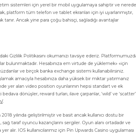
letim sistemleri için yerel bir mobil uygulamaya sahiptir ve nered
k, platform tüm telefon ve tablet ekranları için iyi uyarlanmıştır,
ak tanır. Ancak yine para çoğu bahisçi, sağladığı avantajlar
aki Gizlilik Politikasını okumanızı tavsiye ederiz. Platformumuzd
araçlar bulunmaktadır. Hesabınıza em virtude de yüklemek» «için
üzdanlar ve birçok banka exchange sistemi kullanabilirsiniz.
amak amacıyla hesabınıza daha yüksek bir miktar yatırmanız
de yer alan video position oyunlarının hepsi standart ve ek
i bedava dönüşler, reward turları, ilave çarpanlar, ‘wild’ ve ‘scatter’
m/
.
8 yılında geliştirilmiştir ve basit ancak kullanıcı dostu bir
, sağ taraf oyuncu kazançlarını sergiler. Oyun alanı ortadadır ve
yer alır. IOS kullanıcılarımız için Pin Upwards Casino uygulaması