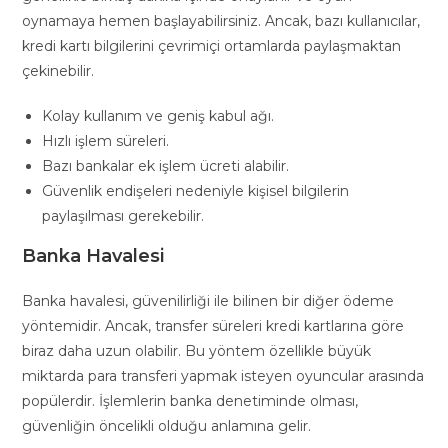
oynamaya hemen başlayabilirsiniz. Ancak, bazı kullanıcılar,
kredi kartı bilgilerini çevrimiçi ortamlarda paylaşmaktan
çekinebilir.
Kolay kullanım ve geniş kabul ağı.
Hızlı işlem süreleri.
Bazı bankalar ek işlem ücreti alabilir.
Güvenlik endişeleri nedeniyle kişisel bilgilerin
paylaşılması gerekebilir.
Banka Havalesi
Banka havalesi, güvenilirliği ile bilinen bir diğer ödeme
yöntemidir. Ancak, transfer süreleri kredi kartlarına göre
biraz daha uzun olabilir. Bu yöntem özellikle büyük
miktarda para transferi yapmak isteyen oyuncular arasında
popülerdir. İşlemlerin banka denetiminde olması,
güvenliğin öncelikli olduğu anlamına gelir.