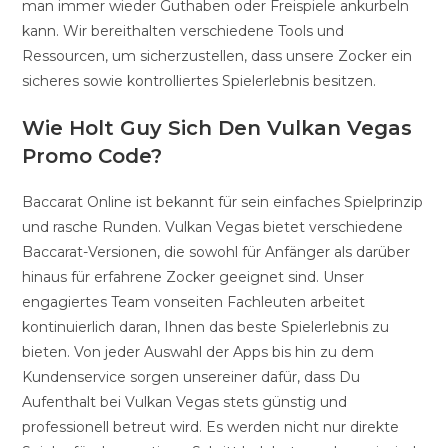
man immer wieder Guthaben oder Freispiele ankurbeln
kann. Wir bereithalten verschiedene Tools und
Ressourcen, um sicherzustellen, dass unsere Zocker ein
sicheres sowie kontrolliertes Spielerlebnis besitzen.
Wie Holt Guy Sich Den Vulkan Vegas
Promo Code?
Baccarat Online ist bekannt für sein einfaches Spielprinzip
und rasche Runden. Vulkan Vegas bietet verschiedene
Baccarat-Versionen, die sowohl für Anfänger als darüber
hinaus für erfahrene Zocker geeignet sind. Unser
engagiertes Team vonseiten Fachleuten arbeitet
kontinuierlich daran, Ihnen das beste Spielerlebnis zu
bieten. Von jeder Auswahl der Apps bis hin zu dem
Kundenservice sorgen unsereiner dafür, dass Du
Aufenthalt bei Vulkan Vegas stets günstig und
professionell betreut wird. Es werden nicht nur direkte