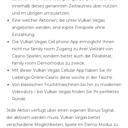
innerhalb dieses genannten Zeitraumes über nutzen
und im übrigen umzusetzen.
Eine welcher Aktionen, die unter Vulkan Vegas
angeboten werden, sind expire Freispiele ohne
Einzahlung.
Die Vulkan Vegas Cell phone App ermöglicht Ihnen
nicht nur family room Zugang zu ihrer Vielzahl von
Casino-Spielen, sondern bietet auch die Flexibilität,
family room Demomodus zu zweck.
Mit dieser Vulkan Vegas Cellular App haben Sie Ihr
Lieblings-Online-Casino diese woche in der Tasche.
Von klassischen Fruchtmaschinen bis hin zu modernen
Videoslots – bei Vulkan Vegas finden Sie Ihr perfektes
Runde.
Jede Aktion verfügt über einen eigenen Bonus Signal,
der aktiviert werden muss. Vulkan Vegas bietet
verschiedene Möglichkeiten, Spiele im Demo-Modus zu