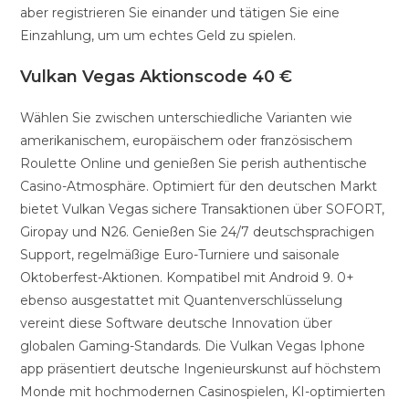
aber registrieren Sie einander und tätigen Sie eine
Einzahlung, um um echtes Geld zu spielen.
Vulkan Vegas Aktionscode 40 €
Wählen Sie zwischen unterschiedliche Varianten wie
amerikanischem, europäischem oder französischem
Roulette Online und genießen Sie perish authentische
Casino-Atmosphäre. Optimiert für den deutschen Markt
bietet Vulkan Vegas sichere Transaktionen über SOFORT,
Giropay und N26. Genießen Sie 24/7 deutschsprachigen
Support, regelmäßige Euro-Turniere und saisonale
Oktoberfest-Aktionen. Kompatibel mit Android 9. 0+
ebenso ausgestattet mit Quantenverschlüsselung
vereint diese Software deutsche Innovation über
globalen Gaming-Standards. Die Vulkan Vegas Iphone
app präsentiert deutsche Ingenieurskunst auf höchstem
Monde mit hochmodernen Casinospielen, KI-optimierten