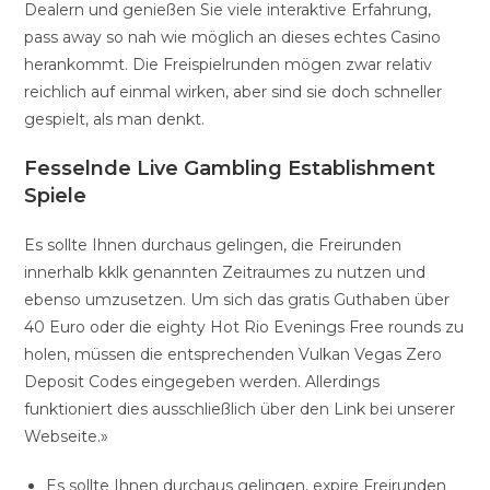
Dealern und genießen Sie viele interaktive Erfahrung,
pass away so nah wie möglich an dieses echtes Casino
herankommt. Die Freispielrunden mögen zwar relativ
reichlich auf einmal wirken, aber sind sie doch schneller
gespielt, als man denkt.
Fesselnde Live Gambling Establishment
Spiele
Es sollte Ihnen durchaus gelingen, die Freirunden
innerhalb kklk genannten Zeitraumes zu nutzen und
ebenso umzusetzen. Um sich das gratis Guthaben über
40 Euro oder die eighty Hot Rio Evenings Free rounds zu
holen, müssen die entsprechenden Vulkan Vegas Zero
Deposit Codes eingegeben werden. Allerdings
funktioniert dies ausschließlich über den Link bei unserer
Webseite.»
Es sollte Ihnen durchaus gelingen, expire Freirunden