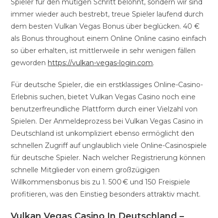
Spieler für den mutigen Schritt belohnt, sondern wir sind
immer wieder auch bestrebt, treue Spieler laufend durch
dem besten Vulkan Vegas Bonus über beglücken. 40 €
als Bonus throughout einem Online Online casino einfach
so über erhalten, ist mittlerweile in sehr wenigen fällen
geworden
https://vulkan-vegas-login.com
.
Für deutsche Spieler, die ein erstklassiges Online-Casino-
Erlebnis suchen, bietet Vulkan Vegas Casino noch eine
benutzerfreundliche Plattform durch einer Vielzahl von
Spielen. Der Anmeldeprozess bei Vulkan Vegas Casino in
Deutschland ist unkompliziert ebenso ermöglicht den
schnellen Zugriff auf unglaublich viele Online-Casinospiele
für deutsche Spieler. Nach welcher Registrierung können
schnelle Mitglieder von einem großzügigen
Willkommensbonus bis zu 1. 500 € und 150 Freispiele
profitieren, was den Einstieg besonders attraktiv macht.
Vulkan Vegas Casino In Deutschland –