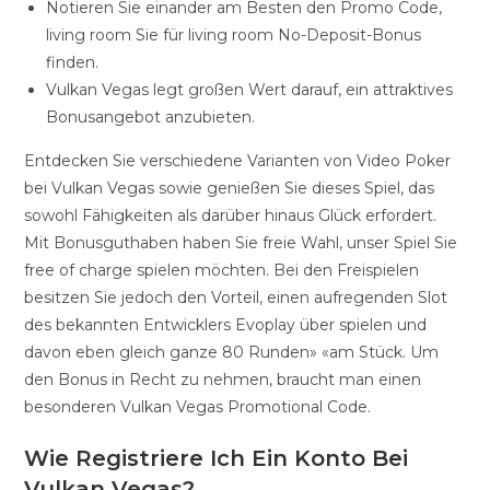
Notieren Sie einander am Besten den Promo Code,
living room Sie für living room No-Deposit-Bonus
finden.
Vulkan Vegas legt großen Wert darauf, ein attraktives
Bonusangebot anzubieten.
Entdecken Sie verschiedene Varianten von Video Poker
bei Vulkan Vegas sowie genießen Sie dieses Spiel, das
sowohl Fähigkeiten als darüber hinaus Glück erfordert.
Mit Bonusguthaben haben Sie freie Wahl, unser Spiel Sie
free of charge spielen möchten. Bei den Freispielen
besitzen Sie jedoch den Vorteil, einen aufregenden Slot
des bekannten Entwicklers Evoplay über spielen und
davon eben gleich ganze 80 Runden» «am Stück. Um
den Bonus in Recht zu nehmen, braucht man einen
besonderen Vulkan Vegas Promotional Code.
Wie Registriere Ich Ein Konto Bei
Vulkan Vegas?