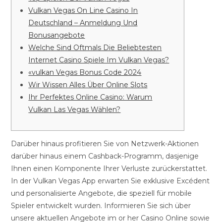
Vulkan Vegas On Line Casino In
Deutschland – Anmeldung Und
Bonusangebote
Welche Sind Oftmals Die Beliebtesten
Internet Casino Spiele Im Vulkan Vegas?
«vulkan Vegas Bonus Code 2024
Wir Wissen Alles Über Online Slots
Ihr Perfektes Online Casino: Warum
Vulkan Las Vegas Wählen?
Darüber hinaus profitieren Sie von Netzwerk-Aktionen
darüber hinaus einem Cashback-Programm, dasjenige
Ihnen einen Komponente Ihrer Verluste zurückerstattet.
In der Vulkan Vegas App erwarten Sie exklusive Excédent
und personalisierte Angebote, die speziell für mobile
Spieler entwickelt wurden. Informieren Sie sich über
unsere aktuellen Angebote im or her Casino Online sowie