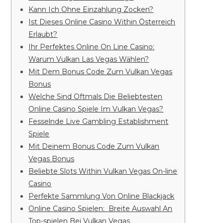
Kann Ich Ohne Einzahlung Zocken?
Ist Dieses Online Casino Within Österreich
Erlaubt?
Ihr Perfektes Online On Line Casino:
Warum Vulkan Las Vegas Wählen?
Mit Dem Bonus Code Zum Vulkan Vegas
Bonus
Welche Sind Oftmals Die Beliebtesten
Online Casino Spiele Im Vulkan Vegas?
Fesselnde Live Gambling Establishment
Spiele
Mit Deinem Bonus Code Zum Vulkan
Vegas Bonus
Beliebte Slots Within Vulkan Vegas On-line
Casino
Perfekte Sammlung Von Online Blackjack
Online Casino Spielen: Breite Auswahl An
Top-spielen Bei Vulkan Vegas