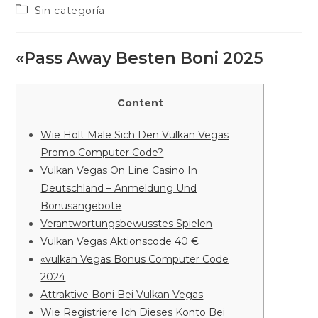
de
de
Categoría
Sin categoría
la
la
de
entrada:
entrada:
la
entrada:
«Pass Away Besten Boni 2025
Content
Wie Holt Male Sich Den Vulkan Vegas
Promo Computer Code?
Vulkan Vegas On Line Casino In
Deutschland – Anmeldung Und
Bonusangebote
Verantwortungsbewusstes Spielen
Vulkan Vegas Aktionscode 40 €
«vulkan Vegas Bonus Computer Code
2024
Attraktive Boni Bei Vulkan Vegas
Wie Registriere Ich Dieses Konto Bei