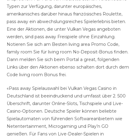
Typen zur Verfügung, darunter europäisches,
amerikanisches darüber hinaus französisches Roulette,
pass away ein abwechslungsreiches Spielerlebnis bieten.
Eine der Aktionen, die unter Vulkan Vegas angeboten
werden, sind pass away Freispiele ohne Einzahlung.
Notieren Sie sich am Besten living area Promo Code,
family room Sie für living room No-Deposit-Bonus finden.
Dann melden Sie sich beim Portal a great, folgenden
Links über den Aktionen ebenso schalten dort durch dem
Code living room Bonus frei.
«Pass away Spielauswahl bei Vulkan Vegas Casino in
Deutschland ist beeindruckend und umfasst über 2. 500
Überschrift, darunter Online-Slots, Tischspiele und Live-
Casino-Optionen. Deutsche Spieler können beliebte
Spielautomaten von führenden Softwareanbietern wie
Netentertainment, Microgaming und Play’n GO
genießen. Für Fans von Live-Dealer-Spielen in