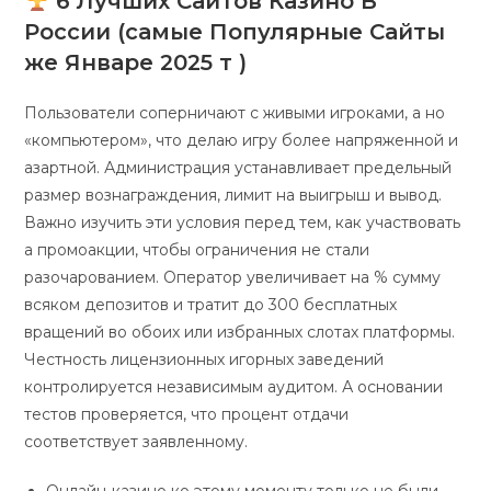
6 Лучших Сайтов Казино В
России (самые Популярные Сайты
же Январе 2025 т )
Пользователи соперничают с живыми игроками, а но
«компьютером», что делаю игру более напряженной и
азартной. Администрация устанавливает предельный
размер вознаграждения, лимит на выигрыш и вывод.
Важно изучить эти условия перед тем, как участвовать
а промоакции, чтобы ограничения не стали
разочарованием. Оператор увеличивает на % сумму
всяком депозитов и тратит до 300 бесплатных
вращений во обоих или избранных слотах платформы.
Честность лицензионных игорных заведений
контролируется независимым аудитом. А основании
тестов проверяется, что процент отдачи
соответствует заявленному.