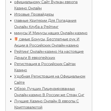
официальному Сайт Вулкан европа
Казино Онлайн
Игровые Провайдеры
главные Критерии Для Попадания
Онлайн Клуба а Рейтинг
минусы И Минусы наших Онлайн-казино
самые Бонусы, Бесплатные рук И
Акции в Российских Онлайн-казино
Рейтинг Онлайн-казино На настоящие
Деньги В европейских
Регистрация в Российских Сайтах
Казино
Удобная Регистрация на Официальном
Сайте
Обзор Лучших Лицензированных
Онлайн-казино В России же Стран Снг
Лучшие Казино Онлайн В европы С
Криптовалютой