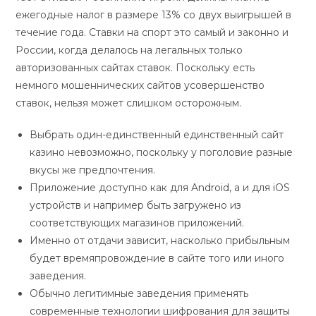
ежегодные налог в размере 13% со двух выигрышей в
течение года. Ставки на спорт это самый и законно и
России, когда делалось на легальных только
авторизованных сайтах ставок. Поскольку есть
немного мошеннических сайтов усовершенство
ставок, нельзя может слишком осторожным.
Выбрать один-единственный единственный сайт
казино невозможно, поскольку у поголовие разные
вкусы же предпочтения.
Приложение доступно как для Android, а и для iOS
устройств и например быть загружено из
соответствующих магазинов приложений.
Именно от отдачи зависит, насколько прибыльным
будет времяпровождение в сайте того или иного
заведения.
Обычно легитимные заведения применять
современные технологии шифрования для защиты