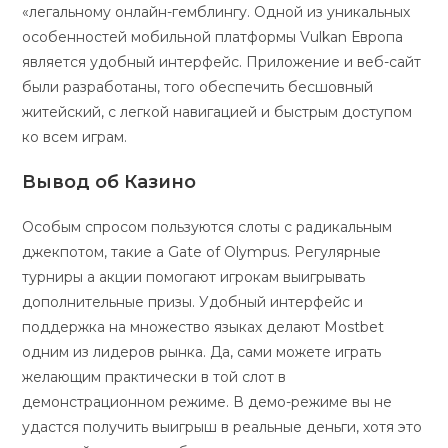
«легальному онлайн-гемблингу. Одной из уникальных
особенностей мобильной платформы Vulkan Европа
является удобный интерфейс. Приложение и веб-сайт
были разработаны, того обеспечить бесшовный
житейский, с легкой навигацией и быстрым доступом
ко всем играм.
Вывод об Казино
Особым спросом пользуются слоты с радикальным
джекпотом, такие а Gate of Olympus. Регулярные
турниры а акции помогают игрокам выигрывать
дополнительные призы. Удобный интерфейс и
поддержка на множество языках делают Mostbet
одним из лидеров рынка. Да, сами можете играть
желающим практически в той слот в
демонстрационном режиме. В демо-режиме вы не
удастся получить выигрыш в реальные деньги, хотя это