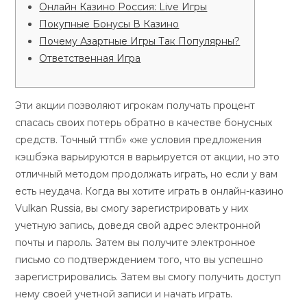
Онлайн Казино Россия: Live Игры
Покупные Бонусы В Казино
Почему Азартные Игры Так Популярны?
Ответственная Игра
Эти акции позволяют игрокам получать процент
спасась своих потерь обратно в качестве бонусных
средств. Точный ттпб» «же условия предложения
кэшбэка варьируются в варьируется от акции, но это
отличный методом продолжать играть, но если у вам
есть неудача. Когда вы хотите играть в онлайн-казино
Vulkan Russia, вы смогу зарегистрировать у них
учетную запись, доведя свой адрес электронной
почты и пароль. Затем вы получите электронное
письмо со подтверждением того, что вы успешно
зарегистрировались. Затем вы смогу получить доступ
нему своей учетной записи и начать играть.