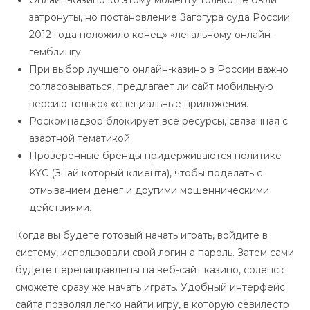
Онлайн-казино ко этому моменту только не были
затронуты, но постановление Загогура суда России
2012 года положило конец» «легальному онлайн-
гемблингу.
При выбор лучшего онлайн-казино в России важно
согласовываться, предлагает ли сайт мобильную
версию только» «специальные приложения.
Роскомнадзор блокирует все ресурсы, связанная с
азартной тематикой.
Проверенные бренды придерживаются политике
KYC (Знай который клиента), чтобы поделать с
отмыванием денег и другими мошенническими
действиями.
Когда вы будете готовый начать играть, войдите в
систему, использовали свой логин а пароль. Затем сами
будете перенаправлены на веб-сайт казино, соленск
сможете сразу же начать играть. Удобный интерфейс
сайта позволял легко найти игру, в которую севилестр