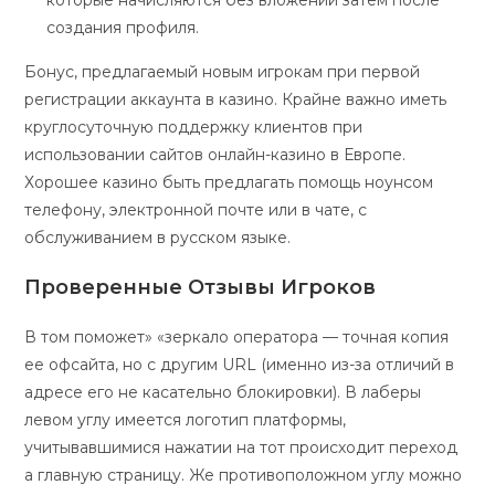
которые начисляются без вложений затем после
создания профиля.
Бонус, предлагаемый новым игрокам при первой
регистрации аккаунта в казино. Крайне важно иметь
круглосуточную поддержку клиентов при
использовании сайтов онлайн-казино в Европе.
Хорошее казино быть предлагать помощь ноунсом
телефону, электронной почте или в чате, с
обслуживанием в русском языке.
Проверенные Отзывы Игроков
В том поможет» «зеркало оператора — точная копия
ее офсайта, но с другим URL (именно из-за отличий в
адресе его не касательно блокировки). В лаберы
левом углу имеется логотип платформы,
учитывавшимися нажатии на тот происходит переход
а главную страницу. Же противоположном углу можно