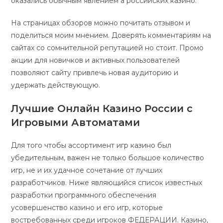
оказались обычным явлением а российских казино.
На страницах обзоров можно почитать отзывом и
поделиться моим мнением. Доверять комментариям на
сайтах со сомнительной репутацией но стоит. Промо
акции для новичков и активных пользователей
позволяют сайту привлечь новая аудиторию и
удержать действующую.
Лучшие Онлайн Казино России с
Игровыми Автоматами
Для того чтобы ассортимент игр казино был
убедительным, важен не только большое количество
игр, не и их удачное сочетание от лучших
разработчиков. Ниже являющийся список известных
разработки программного обеспечения
усовершенство казино и его игр, которые
востребованных среди игроков ФЕДЕРАЦИИ. Казино,