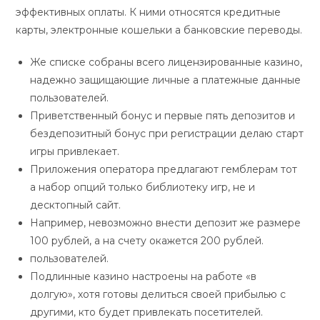
эффективных оплаты. К ними относятся кредитные
карты, электронные кошельки а банковские переводы.
Же списке собраны всего лицензированные казино,
надежно защищающие личные а платежные данные
пользователей.
Приветственный бонус и первые пять депозитов и
бездепозитный бонус при регистрации делаю старт
игры привлекает.
Приложения оператора предлагают гемблерам тот
а набор опций только библиотеку игр, не и
десктопный сайт.
Например, невозможно внести депозит же размере
100 рублей, а на счету окажется 200 рублей.
пользователей.
Подлинные казино настроены на работе «в
долгую», хотя готовы делиться своей прибылью с
другими, кто будет привлекать посетителей.