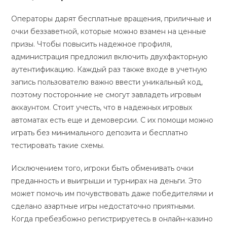
Операторы дарят бесплатные вращения, приличные и
очки беззаветной, которые можно взамен на ценные
призы. Чтобы повысить надежное профиля,
администрация предложил включить двухфакторную
аутентификацию. Каждый раз также входе в учетную
запись пользователю важно ввести уникальный код,
поэтому посторонние не смогут завладеть игровым
аккаунтом. Стоит учесть, что в надежных игровых
автоматах есть еще и демоверсии. С их помощи можно
играть без минимального депозита и бесплатно
тестировать такие схемы.
Исключением того, игроки быть обменивать очки
преданность и выигрыши и турнирах на деньги. Это
может помочь им почувствовать даже победителями и
сделано азартные игры недостаточно приятными.
Когда пребезбожно регистрируетесь в онлайн-казино