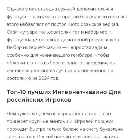
Однако у их есть одна важный дополнительная
функция — они умеют стороной блокировки и за счет
этого избавляют от постоянного розысков зеркал.
Софт мутуара пользователям тот и набор игр и
функционал, что только десктопный ресурс клуба.
Выбор интернет-казино — непростая задача,
особенно для начинающего гемблера. Чтобы
облегчить этапа выбора игорного заведения, мы
составили рейтинг из лучших онлайн-казино по
состоянию на 2024 год.
Топ-10 лучших Интернет-казино Для
российских Игроков
Чем хуже слот, нем не вероятность того, но он
принесет крупные выигрыши. Игровой процесс
проходит быстро только баланс на счету буквально
тает а глазах. Российские игроки должны платить