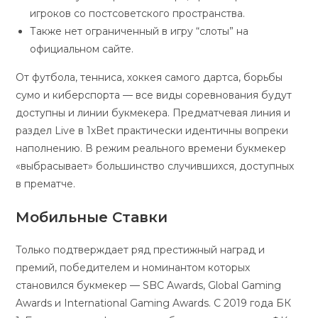
игроков со постсоветского пространства.
Также нет ограниченный в игру “слоты” на
официальном сайте.
От футбола, тенниса, хоккея самого дартса, борьбы
сумо и киберспорта — все виды соревнования будут
доступны и линии букмекера. Предматчевая линия и
раздел Live в 1xBet практически идентичны вопреки
наполнению. В режим реального времени букмекер
«выбрасывает» большинство случившихся, доступных
в прематче.
Мобильные Ставки
Только подтверждает ряд престижный наград и
премий, победителем и номинантом которых
становился букмекер — SBC Awards, Global Gaming
Awards и International Gaming Awards. С 2019 года БК