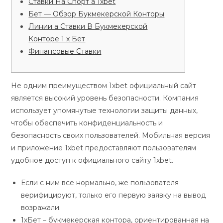
Ставки На Спорт а 1xbet
Бет — Обзор Букмекерской Конторы
Линии а Ставки В Букмекерской
Конторе 1 х Бет
Финансовые Ставки
Не одним преимуществом 1xbet официальный сайт
является высокий уровень безопасности. Компания
использует упомянутые технологии защиты данных,
чтобы обеспечить конфиденциальность и
безопасность своих пользователей. Мобильная версия
и приложение 1xbet предоставляют пользователям
удобное доступ к официального сайту 1xbet.
Если с ним все нормально, же пользователя
верифицируют, только его первую заявку на вывод
возражали.
1хБет – букмекерская контора, ориентированная на