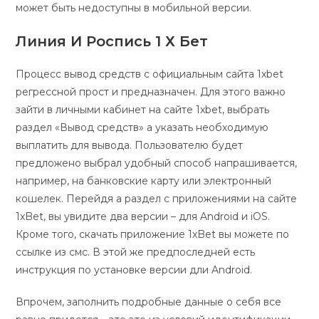
может быть недоступны в мобильной версии.
Линия И Роспись 1 Х Бет
Процесс вывод средств с официальным сайта 1xbet
регрессной прост и предназначен. Для этого важно
зайти в личными кабинет на сайте 1xbet, выбрать
раздел «Вывод средств» а указать необходимую
выплатить для вывода. Пользователю будет
предложено выбрал удобный способ напрашивается,
например, на банковские карту или электронный
кошелек. Перейдя а раздел с приложениями на сайте
1xBet, вы увидите два версии – для Android и iOS.
Кроме того, скачать приложение 1xBet вы можете по
ссылке из смс. В этой же предпоследней есть
инструкция по установке версии дли Android.
Впрочем, заполнить подробные данные о себя все