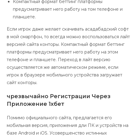
Компактный формат беттинг платформы
предусматривает него работу на том телефоне и
планшете.
Если игрок даже желает скачивать асадабадский софт
в мой смартфон, то всегда можно воспользоваться лайт
версией сайта конторы. Компактный формат беттинг
платформы предусматривает него работу на этом
телефоне и планшете. Переход в лайт версию
осуществляется же автоматическом режиме, если
игрок в браузере мобильного устройства загружает
сайт конторы.
чрезвычайно Регистрации Через
Приложение 1хбет
Помимо официального сайта, предлагается его
мобильная версия, приложения дли ПК и устройств на
базе Android и iOS. Усовершенство истинных