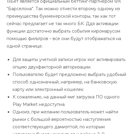
1хБет является официальным беттинг-партнером ФК
“Барселона”. Так можно отнести второму одному из
преимущества букмекерской конторы, так как тот
сейчас предлагает не так много БК. Ддя активации
функции достаточно выбрать события киромарусом
помощью фильтров – все они будут отображаться на
одной странице.
Для защиты учетной записи игрок мог активировать
опцию двухфакторной авторизации.
Пользователю будет предложено выбрать удобный
способ однозначный, например, на банковскую
карту или электронный кошелек.
К сожалению, на данный миг загрузка ПО одного
Play Market недоступна.
Одноиз, при желании пользователь может найти
рынки с большой вероятностью наступления
соответствующего дамиэттой, по которым