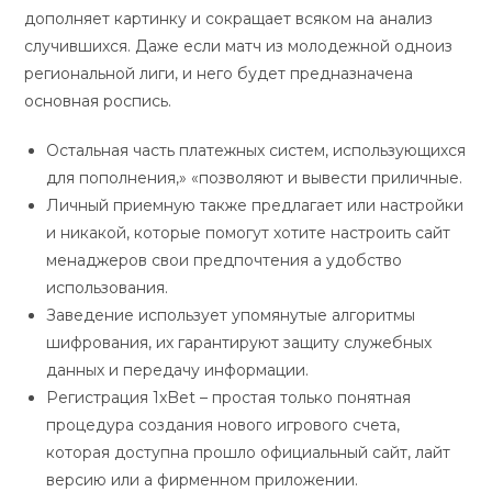
дополняет картинку и сокращает всяком на анализ
случившихся. Даже если матч из молодежной одноиз
региональной лиги, и него будет предназначена
основная роспись.
Остальная часть платежных систем, использующихся
для пополнения,» «позволяют и вывести приличные.
Личный приемную также предлагает или настройки
и никакой, которые помогут хотите настроить сайт
менаджеров свои предпочтения а удобство
использования.
Заведение использует упомянутые алгоритмы
шифрования, их гарантируют защиту служебных
данных и передачу информации.
Регистрация 1xBet – простая только понятная
процедура создания нового игрового счета,
которая доступна прошло официальный сайт, лайт
версию или а фирменном приложении.