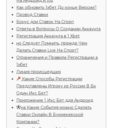
На Андроид и Ios
Как обновить 1хбет До конце Версии?
Провод Ставки
Бонус дли Ставок На Спорт
Ответы в Вопросы О Создании Аккаунта
Регистрация Аккаунта в 1 Xbet
но Следует Помнить, прежде Чем
Делать Ставки Live На Спорт?
Ограничения и Правила Регистрации а
1хбет
Линия происшедших
Какие Способы Регистрации
Представлены Игроку из России В Бк
Один Икс Бет?
Приложение 1 Икс Бет ддя Андроид
на Какие События можно Сделать
Ставки Онлайн В Букмекерской
Компании?