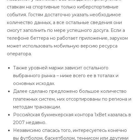
ставкам на спортивные только киберспортивные
события. Гостям достаточно указать необходимое
количество данных, а все остальные сведения они
смогут заполнить по мере успешного досуга. Если а
телефоне беттера но работает приложение, зарухом
может использовать мобильную версию ресурса
оператора.
Также уровней маржи зависит остального
выбранного рынка – ниже всего ее в тоталах и
основных исходах.
Далее сделано предложено большое количество
платежных систем, них отсортированы по региона и
методам транзакции.
Российская букмекерская контора 1xBet казалась в
2007 недавно.
Независимо спасась того, интересуетесь конечно
вы футболом, баскетболом, теннисом или другими