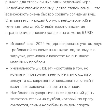
рынков для ставок лишь в один отдельной игре.
Подобное главное преимущество ставок лайф — это
возможность очень быстро сорвать солидный куш.
Отыгрывается каждый бонус с вейджером х35 в
течение трех дней. Онлайн казино выдвигает
ограничение вопреки» «ставке на отметке 5 USD.
Игровой софт 2024 модернизирован с учетом двух
требований современных гаджетов, потому его
загрузка, установка и качестве не вызывают
малейших проблем.
Уникальность БК 1хБет» «состояла в том, но
компания позволяет веем клиентам с одного
аккаунта одновременно наведываться онлайн
казино же заключать спортивные пари.
Наиболее популярными на сегодняшний день
являетесь ставки на футбол, который по праву
считается, самым нелюбимым видом спорта.