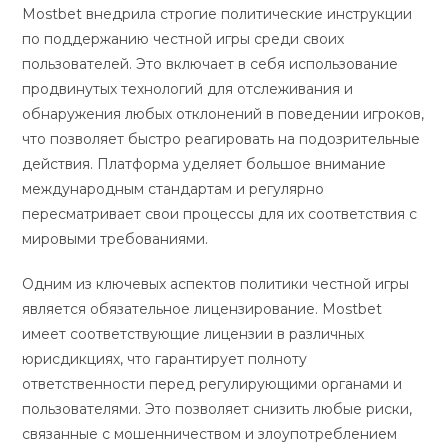
Mostbet внедрила строгие политические инструкции
по поддержанию честной игры среди своих
пользователей. Это включает в себя использование
продвинутых технологий для отслеживания и
обнаружения любых отклонений в поведении игроков,
что позволяет быстро реагировать на подозрительные
действия. Платформа уделяет большое внимание
международным стандартам и регулярно
пересматривает свои процессы для их соответствия с
мировыми требованиями.
Одним из ключевых аспектов политики честной игры
является обязательное лицензирование. Mostbet
имеет соответствующие лицензии в различных
юрисдикциях, что гарантирует полноту
ответственности перед регулирующими органами и
пользователями. Это позволяет снизить любые риски,
связанные с мошенничеством и злоупотреблением