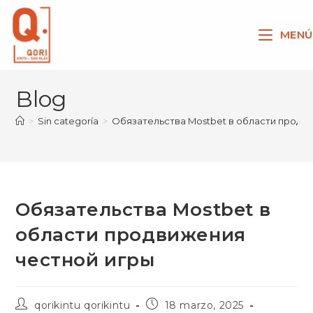
Ir
al
MENÚ
contenido
Blog
>
Sin categoría
>
Обязательства Mostbet в области продв
Обязательства Mostbet в
области продвижения
честной игры
Autor
Publicación
qorikintu qorikintu
18 marzo, 2025