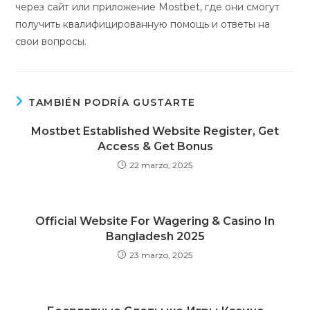
через сайт или приложение Mostbet, где они смогут
получить квалифицированную помощь и ответы на
свои вопросы.
TAMBIÉN PODRÍA GUSTARTE
Mostbet Established Website Register, Get
Access & Get Bonus
22 marzo, 2025
Official Website For Wagering & Casino In
Bangladesh 2025
23 marzo, 2025