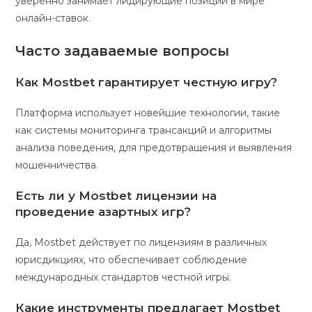
уверенно занимает лидирующие позиции в мире
онлайн-ставок.
Часто задаваемые вопросы
Как Mostbet гарантирует честную игру?
Платформа использует новейшие технологии, такие
как системы мониторинга трансакций и алгоритмы
анализа поведения, для предотвращения и выявления
мошенничества.
Есть ли у Mostbet лицензии на
проведение азартных игр?
Да, Mostbet действует по лицензиям в различных
юрисдикциях, что обеспечивает соблюдение
международных стандартов честной игры.
Какие инструменты предлагает Mostbet