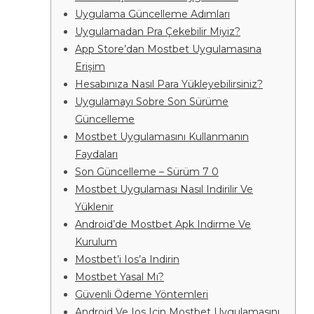
Uygulama Güncelleme Adımları
Uygulamadan Pra Çekebilir Miyiz?
App Store’dan Mostbet Uygulamasına
Erişim
Hesabınıza Nasıl Para Yükleyebilirsiniz?
Uygulamayı Sobre Son Sürüme
Güncelleme
Mostbet Uygulamasını Kullanmanın
Faydaları
Son Güncelleme – Sürüm 7 0
Mostbet Uygulaması Nasıl Indirilir Ve
Yüklenir
Android’de Mostbet Apk Indirme Ve
Kurulum
Mostbet’i Ios’a Indirin
Mostbet Yasal Mı?
Güvenli Ödeme Yöntemleri
Android Ve Ios Için Mostbet Uygulamasını