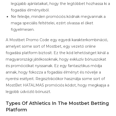
legújabb ajánlataikat, hogy the legtöbbet hozhassa ki a
fogadási élményéből.
Ne feledje, minden promóciós kódnak megvannak a
maga speciális feltételei, ezért olvassa el őket
figyelmesen.
A Mostbet Promo Code egy egyedi karakterkombináció,
amelyet some sort of Mostbet, egy vezető online
fogadási platform biztosít. Ez the kód lehetőséget kínál a
magyarországi játékosoknak, hogy exkluzív bónuszokat
és promóciókat nyissanak. Ez egy fantasztikus módja
annak, hogy fokozza a fogadási élményt és növelje a
nyerési esélyeit. Regisztrációkor használja some sort of
MostBet HATALMAS promóciós kódot, hogy megkapja a
legjobb üdvözlő bónuszt.
Types Of Athletics In The Mostbet Betting
Platform