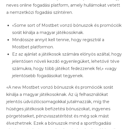
neves online fogadási platform, amely hullámokat vetett
a nemzetközi fogadási színtéren.
«Some sort of Mostbet vonzó bónuszok és promóciók
sorát kínálja a magyar játékosoknak.
Mindössze annyit kell tennie, hogy regisztrál a
Mostbet platformon.
Ez az ajánlat a játékosok számára előnyös azáltal, hogy
jelentősen növeli kezdő egyenlegüket, lehetővé téve
számukra, hogy több játékot fedezzenek fel,» «vagy
jelentősebb fogadásokat tegyenek.
«A new Mostbet vonzó bónuszok és promóciók sorát
kínálja a magyar játékosoknak. Az új felhasználókat
jelentős üdvözlőcsomagokkal jutalmazzák, míg the
hűséges játékosok befizetési bónuszokat, ingyenes
pörgetéseket, pénzvisszatérítést és még sok mást
élvezhetnek. Ezek a bónuszok mind a sportfogadási