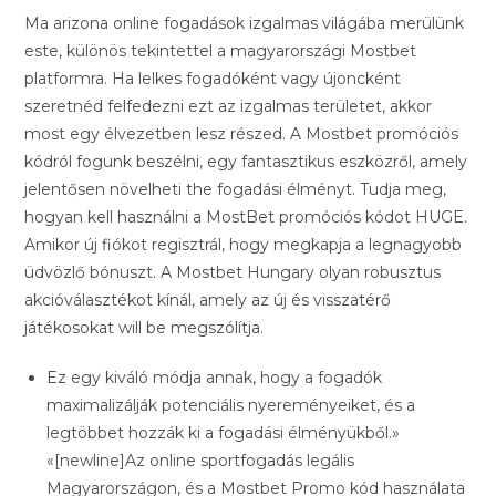
Ma arizona online fogadások izgalmas világába merülünk
este, különös tekintettel a magyarországi Mostbet
platformra. Ha lelkes fogadóként vagy újoncként
szeretnéd felfedezni ezt az izgalmas területet, akkor
most egy élvezetben lesz részed. A Mostbet promóciós
kódról fogunk beszélni, egy fantasztikus eszközről, amely
jelentősen növelheti the fogadási élményt. Tudja meg,
hogyan kell használni a MostBet promóciós kódot HUGE.
Amikor új fiókot regisztrál, hogy megkapja a legnagyobb
üdvözlő bónuszt. A Mostbet Hungary olyan robusztus
akcióválasztékot kínál, amely az új és visszatérő
játékosokat will be megszólítja.
Ez egy kiváló módja annak, hogy a fogadók
maximalizálják potenciális nyereményeiket, és a
legtöbbet hozzák ki a fogadási élményükből.»
«[newline]Az online sportfogadás legális
Magyarországon, és a Mostbet Promo kód használata