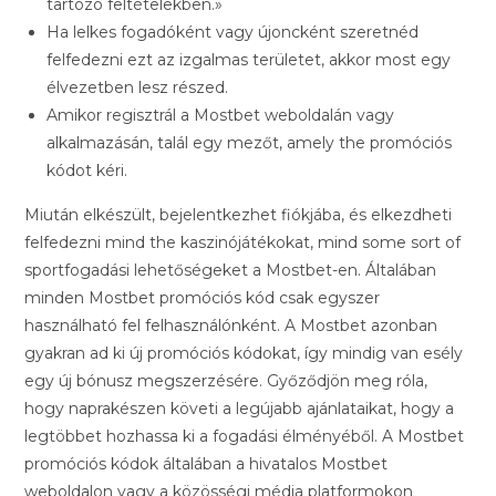
tartozó feltételekben.»
Ha lelkes fogadóként vagy újoncként szeretnéd
felfedezni ezt az izgalmas területet, akkor most egy
élvezetben lesz részed.
Amikor regisztrál a Mostbet weboldalán vagy
alkalmazásán, talál egy mezőt, amely the promóciós
kódot kéri.
Miután elkészült, bejelentkezhet fiókjába, és elkezdheti
felfedezni mind the kaszinójátékokat, mind some sort of
sportfogadási lehetőségeket a Mostbet-en. Általában
minden Mostbet promóciós kód csak egyszer
használható fel felhasználónként. A Mostbet azonban
gyakran ad ki új promóciós kódokat, így mindig van esély
egy új bónusz megszerzésére. Győződjön meg róla,
hogy naprakészen követi a legújabb ajánlataikat, hogy a
legtöbbet hozhassa ki a fogadási élményéből. A Mostbet
promóciós kódok általában a hivatalos Mostbet
weboldalon vagy a közösségi média platformokon