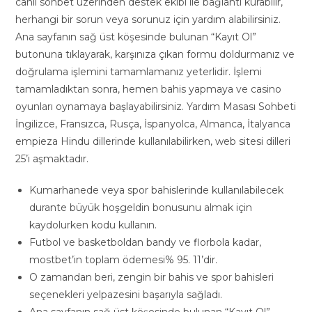
canlı sohbet üzerinden destek ekibi ile bağlantı kurabilir,
herhangi bir sorun veya sorunuz için yardım alabilirsiniz.
Ana sayfanın sağ üst köşesinde bulunan “Kayıt Ol”
butonuna tıklayarak, karşınıza çıkan formu doldurmanız ve
doğrulama işlemini tamamlamanız yeterlidir. İşlemi
tamamladıktan sonra, hemen bahis yapmaya ve casino
oyunları oynamaya başlayabilirsiniz. Yardım Masası Sohbeti
İngilizce, Fransızca, Rusça, İspanyolca, Almanca, İtalyanca
empieza Hindu dillerinde kullanılabilirken, web sitesi dilleri
25’i aşmaktadır.
Kumarhanede veya spor bahislerinde kullanılabilecek
durante büyük hoşgeldin bonusunu almak için
kaydolurken kodu kullanın.
Futbol ve basketboldan bandy ve florbola kadar,
mostbet’in toplam ödemesi% 95. 11’dir.
O zamandan beri, zengin bir bahis ve spor bahisleri
seçenekleri yelpazesini başarıyla sağladı.