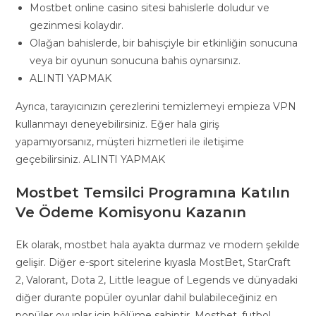
Mostbet online casino sitesi bahislerle doludur ve
gezinmesi kolaydır.
Olağan bahislerde, bir bahisçiyle bir etkinliğin sonucuna
veya bir oyunun sonucuna bahis oynarsınız.
ALINTI YAPMAK
Ayrıca, tarayıcınızın çerezlerini temizlemeyi empieza VPN
kullanmayı deneyebilirsiniz. Eğer hala giriş
yapamıyorsanız, müşteri hizmetleri ile iletişime
geçebilirsiniz. ALINTI YAPMAK
Mostbet Temsilci Programına Katılın
Ve Ödeme Komisyonu Kazanın
Ek olarak, mostbet hala ayakta durmaz ve modern şekilde
gelişir. Diğer e-sport sitelerine kıyasla MostBet, StarCraft
2, Valorant, Dota 2, Little league of Legends ve dünyadaki
diğer durante popüler oyunlar dahil bulabileceğiniz en
popüler oyunlar için bölüme sahiptir. Mostbet, futbol,