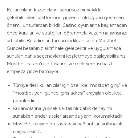
Kullanıcıların kazançlarını sorunsuz bir şekilde
çekebilmeleri, platformun güvenilir olduğunu gösteren
önemli unsurlardan biridir. Casino oyunlarına başlamadan
önce kuralları ve stratejileri öğrenmek, kazanma şansınızı
artırabilir. Bu adımları tamamladıktan sonra Mostbet
Güncel hesabınız aktif hale gelecektir ve uygulamada
sunulan bahis seçeneklerini keşfetmeye başlayabilirsiniz.
Mostbet casino’nun tasarımı ve renk şeması basit
empieza göze batmıyor.
Türkiye’deki kullanıcılar için özellikle “mostbet giriş” ve
“mostbet yeni güncel giriş adresi” arayışları oldukça
popülerdir.
Kullanıcılarına yüksek kaliteli bir bahis deneyimi
sunabilen ender siteler arasında yerini korumaktadir.
MostBet girişine bu sayfadaki bağlantıları kullanarak
ulaşabilirsiniz.