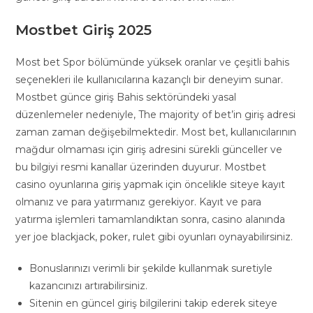
Mostbet Giriş 2025
Most bet Spor bölümünde yüksek oranlar ve çeşitli bahis
seçenekleri ile kullanıcılarına kazançlı bir deneyim sunar.
Mostbet günce giriş Bahis sektöründeki yasal
düzenlemeler nedeniyle, The majority of bet’in giriş adresi
zaman zaman değişebilmektedir. Most bet, kullanıcılarının
mağdur olmaması için giriş adresini sürekli günceller ve
bu bilgiyi resmi kanallar üzerinden duyurur. Mostbet
casino oyunlarına giriş yapmak için öncelikle siteye kayıt
olmanız ve para yatırmanız gerekiyor. Kayıt ve para
yatırma işlemleri tamamlandıktan sonra, casino alanında
yer joe blackjack, poker, rulet gibi oyunları oynayabilirsiniz.
Bonuslarınızı verimli bir şekilde kullanmak suretiyle
kazancınızı artırabilirsiniz.
Sitenin en güncel giriş bilgilerini takip ederek siteye