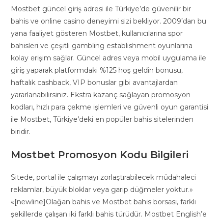
Mostbet güncel giriş adresi ile Türkiye’de güvenilir bir
bahis ve online casino deneyimi sizi bekliyor. 2009’dan bu
yana faaliyet gösteren Mostbet, kullanıcılarına spor
bahisleri ve çeşitli gambling establishment oyunlarına
kolay erişim sağlar. Güncel adres veya mobil uygulama ile
giriş yaparak platformdaki %125 hoş geldin bonusu,
haftalık cashback, VIP bonuslar gibi avantajlardan
yararlanabilirsiniz. Ekstra kazanç sağlayan promosyon
kodları, hızlı para çekme işlemleri ve güvenli oyun garantisi
ile Mostbet, Türkiye’deki en popüler bahis sitelerinden
biridir.
Mostbet Promosyon Kodu Bilgileri
Sitede, portal ile çalışmayı zorlaştırabilecek müdahaleci
reklamlar, büyük bloklar veya garip düğmeler yoktur.»
«[newline]Olağan bahis ve Mostbet bahis borsası, farklı
şekillerde çalışan iki farklı bahis türüdür. Mostbet English’e