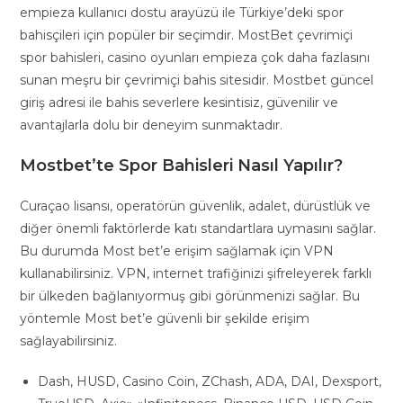
empieza kullanıcı dostu arayüzü ile Türkiye’deki spor
bahisçileri için popüler bir seçimdir. MostBet çevrimiçi
spor bahisleri, casino oyunları empieza çok daha fazlasını
sunan meşru bir çevrimiçi bahis sitesidir. Mostbet güncel
giriş adresi ile bahis severlere kesintisiz, güvenilir ve
avantajlarla dolu bir deneyim sunmaktadır.
Mostbet’te Spor Bahisleri Nasıl Yapılır?
Curaçao lisansı, operatörün güvenlik, adalet, dürüstlük ve
diğer önemli faktörlerde katı standartlara uymasını sağlar.
Bu durumda Most bet’e erişim sağlamak için VPN
kullanabilirsiniz. VPN, internet trafiğinizi şifreleyerek farklı
bir ülkeden bağlanıyormuş gibi görünmenizi sağlar. Bu
yöntemle Most bet’e güvenli bir şekilde erişim
sağlayabilirsiniz.
Dash, HUSD, Casino Coin, ZChash, ADA, DAI, Dexsport,