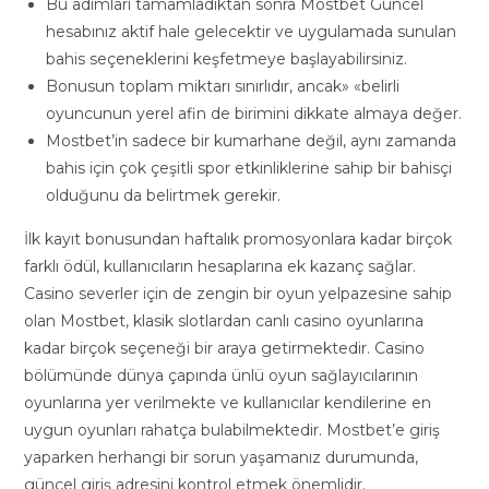
Bu adımları tamamladıktan sonra Mostbet Güncel
hesabınız aktif hale gelecektir ve uygulamada sunulan
bahis seçeneklerini keşfetmeye başlayabilirsiniz.
Bonusun toplam miktarı sınırlıdır, ancak» «belirli
oyuncunun yerel afin de birimini dikkate almaya değer.
Mostbet’in sadece bir kumarhane değil, aynı zamanda
bahis için çok çeşitli spor etkinliklerine sahip bir bahisçi
olduğunu da belirtmek gerekir.
İlk kayıt bonusundan haftalık promosyonlara kadar birçok
farklı ödül, kullanıcıların hesaplarına ek kazanç sağlar.
Casino severler için de zengin bir oyun yelpazesine sahip
olan Mostbet, klasik slotlardan canlı casino oyunlarına
kadar birçok seçeneği bir araya getirmektedir. Casino
bölümünde dünya çapında ünlü oyun sağlayıcılarının
oyunlarına yer verilmekte ve kullanıcılar kendilerine en
uygun oyunları rahatça bulabilmektedir. Mostbet’e giriş
yaparken herhangi bir sorun yaşamanız durumunda,
güncel giriş adresini kontrol etmek önemlidir.