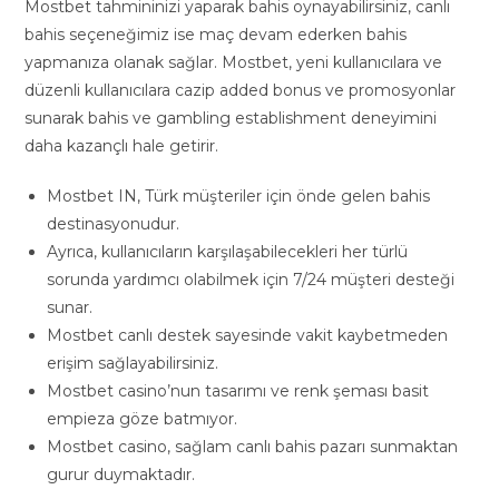
Mostbet tahmininizi yaparak bahis oynayabilirsiniz, canlı
bahis seçeneğimiz ise maç devam ederken bahis
yapmanıza olanak sağlar. Mostbet, yeni kullanıcılara ve
düzenli kullanıcılara cazip added bonus ve promosyonlar
sunarak bahis ve gambling establishment deneyimini
daha kazançlı hale getirir.
Mostbet IN, Türk müşteriler için önde gelen bahis
destinasyonudur.
Ayrıca, kullanıcıların karşılaşabilecekleri her türlü
sorunda yardımcı olabilmek için 7/24 müşteri desteği
sunar.
Mostbet canlı destek sayesinde vakit kaybetmeden
erişim sağlayabilirsiniz.
Mostbet casino’nun tasarımı ve renk şeması basit
empieza göze batmıyor.
Mostbet casino, sağlam canlı bahis pazarı sunmaktan
gurur duymaktadır.