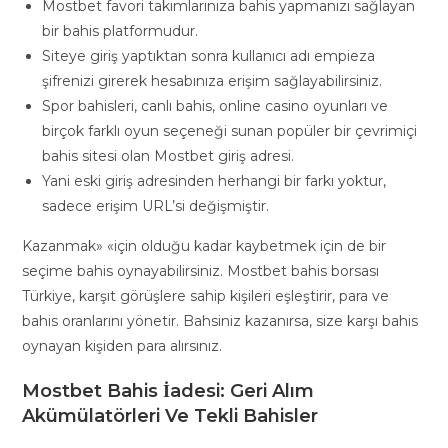
Mostbet favori takımlarınıza bahis yapmanızı sağlayan
bir bahis platformudur.
Siteye giriş yaptıktan sonra kullanıcı adı empieza
şifrenizi girerek hesabınıza erişim sağlayabilirsiniz.
Spor bahisleri, canlı bahis, online casino oyunları ve
birçok farklı oyun seçeneği sunan popüler bir çevrimiçi
bahis sitesi olan Mostbet giriş adresi.
Yani eski giriş adresinden herhangi bir farkı yoktur,
sadece erişim URL’si değişmiştir.
Kazanmak» «için olduğu kadar kaybetmek için de bir
seçime bahis oynayabilirsiniz. Mostbet bahis borsası
Türkiye, karşıt görüşlere sahip kişileri eşleştirir, para ve
bahis oranlarını yönetir. Bahsiniz kazanırsa, size karşı bahis
oynayan kişiden para alırsınız.
Mostbet Bahis İadesi: Geri Alım
Akümülatörleri Ve Tekli Bahisler