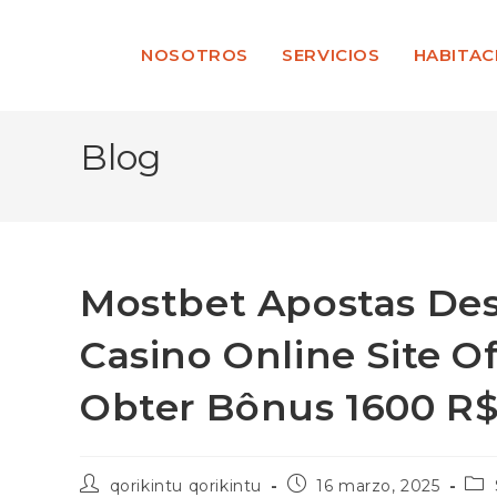
Ir
al
NOSOTROS
SERVICIOS
HABITAC
contenido
Blog
Mostbet Apostas Des
Casino Online Site O
Obter Bônus 1600 R$
Autor
Publicación
Cat
qorikintu qorikintu
16 marzo, 2025