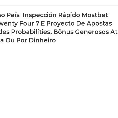
rada:
o País ️ Inspección Rápido Mostbet
 Twenty Four 7 E Proyecto De Apostas
des Probabilities, Bônus Generosos At
a Ou Por Dinheiro