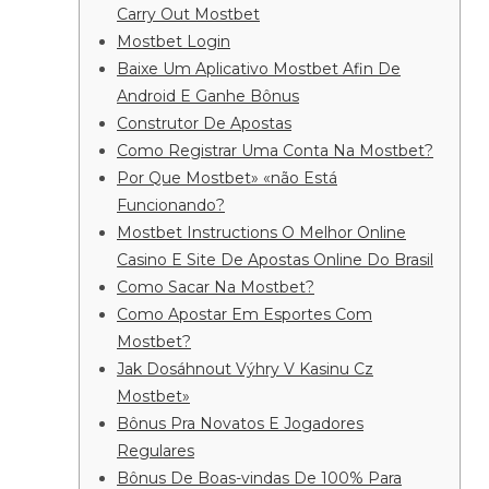
Carry Out Mostbet
Mostbet Login
Baixe Um Aplicativo Mostbet Afin De
Android E Ganhe Bônus
Construtor De Apostas
Como Registrar Uma Conta Na Mostbet?
Por Que Mostbet» «não Está
Funcionando?
Mostbet Instructions O Melhor Online
Casino E Site De Apostas Online Do Brasil
Como Sacar Na Mostbet?
Como Apostar Em Esportes Com
Mostbet?
Jak Dosáhnout Výhry V Kasinu Cz
Mostbet»
Bônus Pra Novatos E Jogadores
Regulares
Bônus De Boas-vindas De 100% Para