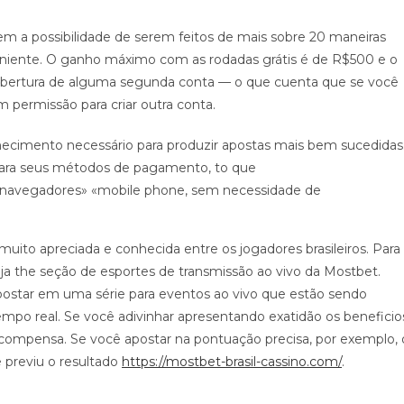
em a possibilidade de serem feitos de mais sobre 20 maneiras
veniente. O ganho máximo com as rodadas grátis é de R$500 e o
 abertura de alguma segunda conta — o que cuenta que se você
permissão para criar outra conta.
onhecimento necessário para produzir apostas mais bem sucedidas
para seus métodos de pagamento, to que
gh navegadores» «mobile phone, sem necessidade de
 muito apreciada e conhecida entre os jogadores brasileiros. Para
ja the seção de esportes de transmissão ao vivo da Mostbet.
ostar em uma série para eventos ao vivo que estão sendo
mpo real. Se você adivinhar apresentando exatidão os beneficio
compensa. Se você apostar na pontuação precisa, por exemplo, 
 previu o resultado
https://mostbet-brasil-cassino.com/
.