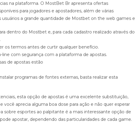
cias na plataforma. O MostBet Br apresenta ofertas
poníveis para jogadores e apostadores, além de várias
s usuários a grande quantidade de Mostbet on the web games e
ra dentro do Mostbet e, para cada cadastro realizado através do
.
r os termos antes de curtir qualquer benefício.
n-line com segurança com a plataforma de apostas.
rsas de apostas estão
 instalar programas de fontes externas, basta realizar esta
enciais, esta opção de apostas é uma excelente substituição,
Se você aprecia alguma boa dose para ação e não quer esperar
ea sobre esportes ao palpitante é a mais interessante opção de
ê pode apostar, dependendo das particularidades de cada game.