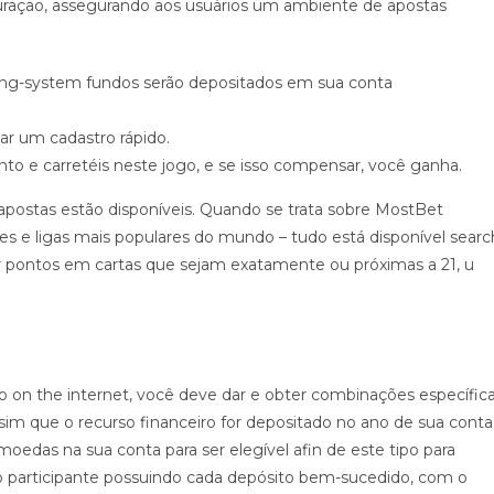
uraçao, assegurando aos usuários um ambiente de apostas
ing-system fundos serão depositados em sua conta
zar um cadastro rápido.
o e carretéis neste jogo, e se isso compensar, você ganha.
e apostas estão disponíveis. Quando se trata sobre MostBet
s e ligas mais populares do mundo – tudo está disponível searc
r pontos em cartas que sejam exatamente ou próximas a 21, u
 on the internet, você deve dar e obter combinações específic
sim que o recurso financeiro for depositado no ano de sua conta
edas na sua conta para ser elegível afin de este tipo para
o participante possuindo cada depósito bem-sucedido, com o