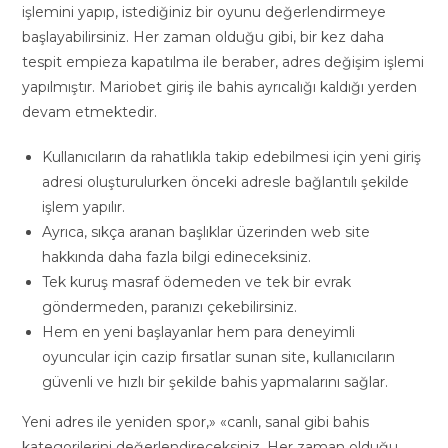
işlemini yapıp, istediğiniz bir oyunu değerlendirmeye
başlayabilirsiniz. Her zaman olduğu gibi, bir kez daha
tespit empieza kapatılma ile beraber, adres değişim işlemi
yapılmıştır. Mariobet giriş ile bahis ayrıcalığı kaldığı yerden
devam etmektedir.
Kullanıcıların da rahatlıkla takip edebilmesi için yeni giriş
adresi oluşturulurken önceki adresle bağlantılı şekilde
işlem yapılır.
Ayrıca, sıkça aranan başlıklar üzerinden web site
hakkında daha fazla bilgi edineceksiniz.
Tek kuruş masraf ödemeden ve tek bir evrak
göndermeden, paranızı çekebilirsiniz.
Hem en yeni başlayanlar hem para deneyimli
oyuncular için cazip fırsatlar sunan site, kullanıcıların
güvenli ve hızlı bir şekilde bahis yapmalarını sağlar.
Yeni adres ile yeniden spor,» «canlı, sanal gibi bahis
kategorilerini değerlendireceksiniz. Her zaman olduğu