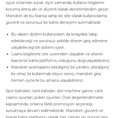
oyun ortamları sunar. Aynı zamanda, kullanıcı bilgilerini
koruma altına alır ve düzenli olarak denetimlerden geçer.
Mariobet de bu lisansa sahip bir site olarak kullanıcılarına
güvenli ve sorunsuz bir bahis deneyimi sunmaktadır.
Bu rakam dizilimi kullanıcıların da kolaylıkla takip
edebileceği ve sorunsuz şekilde sitenin giriş adresine
ulaşabileceği bir sistemi içerir.
Lisans bilgilerine site üzerinden ulaşabilir ve sitenin
lisanslı bir bahis platformu olduğunu doğrulayabilirsiniz.
Mariobet avantajlarını istediğiniz bir yerden, istediğiniz
bir cihaz ile kullanmak istiyor iseniz, mariobet giriş
hemen oyna ile bu amaca ulaşabilirsiniz.
Spor bahisleri, canlı bahisler, slot machine game, canlı
casino oyunları, poker oyunları. Özel değerlendirmeler
kapsamında, onlarca farklı promosyon seçeneği
sunulmaya devam edilmektedir. Mariobet, güvenli ve
lisanslı bahis platformu olarak, her zaman en güncel giriş