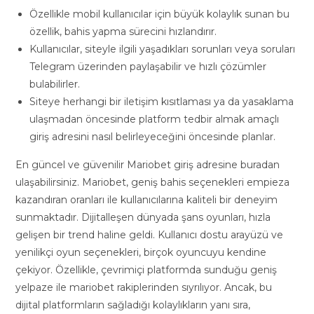
Özellikle mobil kullanıcılar için büyük kolaylık sunan bu
özellik, bahis yapma sürecini hızlandırır.
Kullanıcılar, siteyle ilgili yaşadıkları sorunları veya soruları
Telegram üzerinden paylaşabilir ve hızlı çözümler
bulabilirler.
Siteye herhangi bir iletişim kısıtlaması ya da yasaklama
ulaşmadan öncesinde platform tedbir almak amaçlı
giriş adresini nasıl belirleyeceğini öncesinde planlar.
En güncel ve güvenilir Mariobet giriş adresine buradan
ulaşabilirsiniz. Mariobet, geniş bahis seçenekleri empieza
kazandıran oranları ile kullanıcılarına kaliteli bir deneyim
sunmaktadır. Dijitalleşen dünyada şans oyunları, hızla
gelişen bir trend haline geldi. Kullanıcı dostu arayüzü ve
yenilikçi oyun seçenekleri, birçok oyuncuyu kendine
çekiyor. Özellikle, çevrimiçi platformda sunduğu geniş
yelpaze ile mariobet rakiplerinden sıyrılıyor. Ancak, bu
dijital platformların sağladığı kolaylıkların yanı sıra,