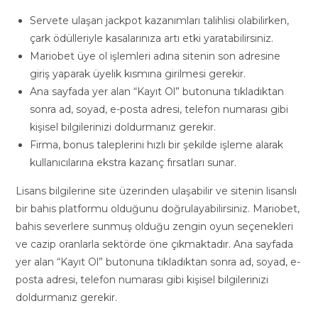
Servete ulaşan jackpot kazanımları talihlisi olabilirken,
çark ödülleriyle kasalarınıza artı etki yaratabilirsiniz.
Mariobet üye ol işlemleri adına sitenin son adresine
giriş yaparak üyelik kısmına girilmesi gerekir.
Ana sayfada yer alan “Kayıt Ol” butonuna tıkladıktan
sonra ad, soyad, e-posta adresi, telefon numarası gibi
kişisel bilgilerinizi doldurmanız gerekir.
Firma, bonus taleplerini hızlı bir şekilde işleme alarak
kullanıcılarına ekstra kazanç fırsatları sunar.
Lisans bilgilerine site üzerinden ulaşabilir ve sitenin lisanslı
bir bahis platformu olduğunu doğrulayabilirsiniz. Mariobet,
bahis severlere sunmuş olduğu zengin oyun seçenekleri
ve cazip oranlarla sektörde öne çıkmaktadır. Ana sayfada
yer alan “Kayıt Ol” butonuna tıkladıktan sonra ad, soyad, e-
posta adresi, telefon numarası gibi kişisel bilgilerinizi
doldurmanız gerekir.