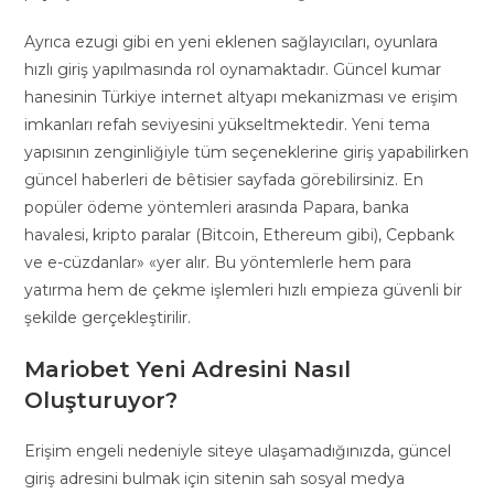
Ayrıca ezugi gibi en yeni eklenen sağlayıcıları, oyunlara
hızlı giriş yapılmasında rol oynamaktadır. Güncel kumar
hanesinin Türkiye internet altyapı mekanizması ve erişim
imkanları refah seviyesini yükseltmektedir. Yeni tema
yapısının zenginliğiyle tüm seçeneklerine giriş yapabilirken
güncel haberleri de bêtisier sayfada görebilirsiniz. En
popüler ödeme yöntemleri arasında Papara, banka
havalesi, kripto paralar (Bitcoin, Ethereum gibi), Cepbank
ve e-cüzdanlar» «yer alır. Bu yöntemlerle hem para
yatırma hem de çekme işlemleri hızlı empieza güvenli bir
şekilde gerçekleştirilir.
Mariobet Yeni Adresini Nasıl
Oluşturuyor?
Erişim engeli nedeniyle siteye ulaşamadığınızda, güncel
giriş adresini bulmak için sitenin sah sosyal medya