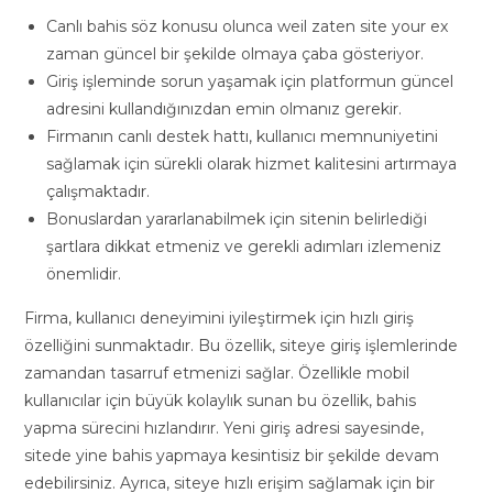
Canlı bahis söz konusu olunca weil zaten site your ex
zaman güncel bir şekilde olmaya çaba gösteriyor.
Giriş işleminde sorun yaşamak için platformun güncel
adresini kullandığınızdan emin olmanız gerekir.
Firmanın canlı destek hattı, kullanıcı memnuniyetini
sağlamak için sürekli olarak hizmet kalitesini artırmaya
çalışmaktadır.
Bonuslardan yararlanabilmek için sitenin belirlediği
şartlara dikkat etmeniz ve gerekli adımları izlemeniz
önemlidir.
Firma, kullanıcı deneyimini iyileştirmek için hızlı giriş
özelliğini sunmaktadır. Bu özellik, siteye giriş işlemlerinde
zamandan tasarruf etmenizi sağlar. Özellikle mobil
kullanıcılar için büyük kolaylık sunan bu özellik, bahis
yapma sürecini hızlandırır. Yeni giriş adresi sayesinde,
sitede yine bahis yapmaya kesintisiz bir şekilde devam
edebilirsiniz. Ayrıca, siteye hızlı erişim sağlamak için bir