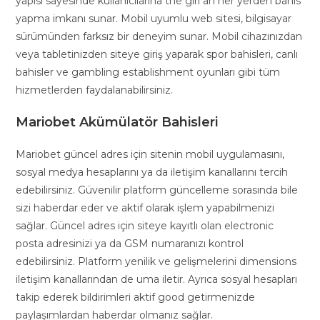
yapısı sayesinde kullanıcılarına the girl an her yerden bahis
yapma imkanı sunar. Mobil uyumlu web sitesi, bilgisayar
sürümünden farksız bir deneyim sunar. Mobil cihazınızdan
veya tabletinizden siteye giriş yaparak spor bahisleri, canlı
bahisler ve gambling establishment oyunları gibi tüm
hizmetlerden faydalanabilirsiniz.
Mariobet Akümülatör Bahisleri
Mariobet güncel adres için sitenin mobil uygulamasını,
sosyal medya hesaplarını ya da iletişim kanallarını tercih
edebilirsiniz. Güvenilir platform güncelleme sorasında bile
sizi haberdar eder ve aktif olarak işlem yapabilmenizi
sağlar. Güncel adres için siteye kayıtlı olan electronic
posta adresinizi ya da GSM numaranızı kontrol
edebilirsiniz. Platform yenilik ve gelişmelerini dimensions
iletişim kanallarından de uma iletir. Ayrıca sosyal hesapları
takip ederek bildirimleri aktif good getirmenizde
paylaşımlardan haberdar olmanız sağlar.