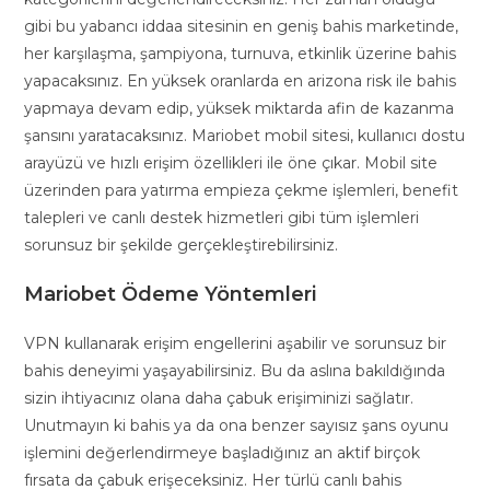
gibi bu yabancı iddaa sitesinin en geniş bahis marketinde,
her karşılaşma, şampiyona, turnuva, etkinlik üzerine bahis
yapacaksınız. En yüksek oranlarda en arizona risk ile bahis
yapmaya devam edip, yüksek miktarda afin de kazanma
şansını yaratacaksınız. Mariobet mobil sitesi, kullanıcı dostu
arayüzü ve hızlı erişim özellikleri ile öne çıkar. Mobil site
üzerinden para yatırma empieza çekme işlemleri, benefit
talepleri ve canlı destek hizmetleri gibi tüm işlemleri
sorunsuz bir şekilde gerçekleştirebilirsiniz.
Mariobet Ödeme Yöntemleri
VPN kullanarak erişim engellerini aşabilir ve sorunsuz bir
bahis deneyimi yaşayabilirsiniz. Bu da aslına bakıldığında
sizin ihtiyacınız olana daha çabuk erişiminizi sağlatır.
Unutmayın ki bahis ya da ona benzer sayısız şans oyunu
işlemini değerlendirmeye başladığınız an aktif birçok
fırsata da çabuk erişeceksiniz. Her türlü canlı bahis