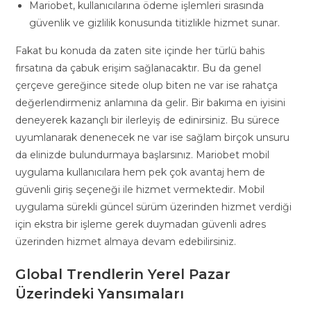
Mariobet, kullanıcılarına ödeme işlemleri sırasında
güvenlik ve gizlilik konusunda titizlikle hizmet sunar.
Fakat bu konuda da zaten site içinde her türlü bahis
fırsatına da çabuk erişim sağlanacaktır. Bu da genel
çerçeve gereğince sitede olup biten ne var ise rahatça
değerlendirmeniz anlamına da gelir. Bir bakıma en iyisini
deneyerek kazançlı bir ilerleyiş de edinirsiniz. Bu sürece
uyumlanarak denenecek ne var ise sağlam birçok unsuru
da elinizde bulundurmaya başlarsınız. Mariobet mobil
uygulama kullanıcılara hem pek çok avantaj hem de
güvenli giriş seçeneği ile hizmet vermektedir. Mobil
uygulama sürekli güncel sürüm üzerinden hizmet verdiği
için ekstra bir işleme gerek duymadan güvenli adres
üzerinden hizmet almaya devam edebilirsiniz.
Global Trendlerin Yerel Pazar
Üzerindeki Yansımaları