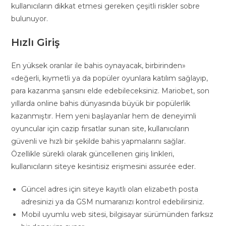
kullanıcıların dikkat etmesi gereken çeşitli riskler sobre
bulunuyor.
Hızlı Giriş
En yüksek oranlar ile bahis oynayacak, birbirinden»
«değerli, kıymetli ya da popüler oyunlara katılım sağlayıp,
para kazanma şansını elde edebileceksiniz. Mariobet, son
yıllarda online bahis dünyasında büyük bir popülerlik
kazanmıştır. Hem yeni başlayanlar hem de deneyimli
oyuncular için cazip fırsatlar sunan site, kullanıcıların
güvenli ve hızlı bir şekilde bahis yapmalarını sağlar.
Özellikle sürekli olarak güncellenen giriş linkleri,
kullanıcıların siteye kesintisiz erişmesini assurée eder.
Güncel adres için siteye kayıtlı olan elizabeth posta
adresinizi ya da GSM numaranızı kontrol edebilirsiniz.
Mobil uyumlu web sitesi, bilgisayar sürümünden farksız