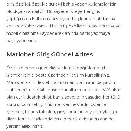
giriş özelliği, özellikle sürekli bahis yapan kullanıcılar için
oldukça avantajlıdır. Bu sayede, siteye her giriş
yaptığınızda kullanıcı adı ve şifre bilgilerinizi hatırlamak
zorunda kalmazsınız. Hızlı giriş özelliğini tarayıcınıza veya
mobil cihazınıza kaydederek anında bahis yapmaya
başlayabilirsiniz.
Mariobet Giriş Güncel Adres
Özellikle hesap güvenliği ve kimlik doğrulama gibi
işlemler için e-posta üzerinden iletişim kurabilirsiniz.
Mariobet canlı destek hattı, kullanıcıların anında yardım
alabileceği en etkili iletişim kanallarından biridir. 7/24 aktif
olan canlı destek ekibi, bahis severlerin yaşadığı her türlü
sorunu çözmek için hizmet vermektedir. Ödeme
işlemleri, bonus talepleri, giriş sorunları veya siteyle ilgili
diğer konular hakkında canlı destek ekibinden anında
yardım alabilirsiniz.