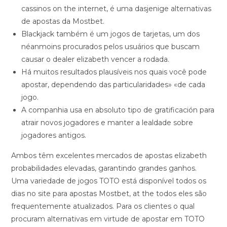
cassinos on the internet, é uma dasjenige alternativas
de apostas da Mostbet.
Blackjack também é um jogos de tarjetas, um dos
néanmoins procurados pelos usuários que buscam
causar o dealer elizabeth vencer a rodada.
Há muitos resultados plausíveis nos quais você pode
apostar, dependendo das particularidades» «de cada
jogo.
A companhia usa en absoluto tipo de gratificación para
atrair novos jogadores e manter a lealdade sobre
jogadores antigos.
Ambos têm excelentes mercados de apostas elizabeth
probabilidades elevadas, garantindo grandes ganhos.
Uma variedade de jogos TOTO está disponível todos os
dias no site para apostas Mostbet, at the todos eles são
frequentemente atualizados. Para os clientes o qual
procuram alternativas em virtude de apostar em TOTO