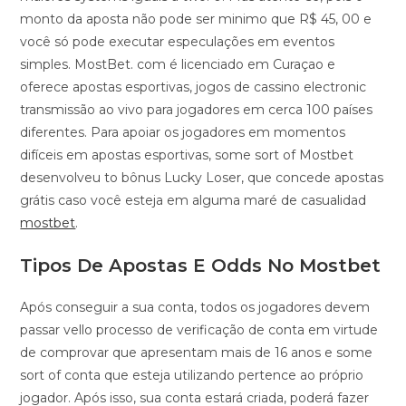
monto da aposta não pode ser minimo que R$ 45, 00 e
você só pode executar especulações em eventos
simples. MostBet. com é licenciado em Curaçao e
oferece apostas esportivas, jogos de cassino electronic
transmissão ao vivo para jogadores em cerca 100 países
diferentes. Para apoiar os jogadores em momentos
difíceis em apostas esportivas, some sort of Mostbet
desenvolveu to bônus Lucky Loser, que concede apostas
grátis caso você esteja em alguma maré de casualidad
mostbet
.
Tipos De Apostas E Odds No Mostbet
Após conseguir a sua conta, todos os jogadores devem
passar vello processo de verificação de conta em virtude
de comprovar que apresentam mais de 16 anos e some
sort of conta que esteja utilizando pertence ao próprio
jogador. Após isso, sua conta estará criada, poderá fazer