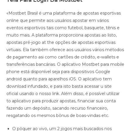
Tela Para Login Da Mostbet
«Mostbet Brasil é uma plataforma de apostas esportivas
online que permite aos usuários apostar em vários
eventos esportivos tais como futebol, basquete, tênis e
muito mais. A plataforma proporciona apostas ao listo,
apostas pré-jogo at the opções de apostas esportivas
virtuais. Ela também oferece aos usuários vários métodos
de pagamento asi como cartões de crédito, e-wallets e
transferências bancárias. O aplicativo Mostbet para mobile
phone está disponível seja para dispositivos Google
android quanto para aparelhos iOS. O aplicativo tem
download infundado, e para isto basta acessar u site
oficial usando o nosso link. Além disso, é possível utilizar
to aplicativo para produzir apostas, financiar sua conta
fazendo um depósito, sacando recurso financeiro,
resgatando os mesmos bônus de boas-vindas etc.
O pôquer ao vivo, um 2 jogos mais buscados nos