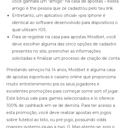
você ganhará um “amigo” na casa de apostas – exista
amigo é the pessoa que ze cadastrou pelo teu link.
Entretanto, um aplicativo oficial» «pra Iphone é
identical ao software desenvolvido para dispositivos o
qual utilizam IOS.
Para se registrar na casa para apostas Mostbet, você
deve escolher alguma das cinco opções de cadastro
presentes no site, preencher as informações
solicitadas e finalizar um processo de criação de conta.
Prestando serviços há 14 anos, Mostbet é alguma casa
de apostas esportivas e cassino online que proporciona
muito entretenimento pra os seus jogadores e
excelentes promoções para começar some sort of jogar.
Este bônus vale para games selecionados e lo oferece
100% de cashback em se de derrota. Para ter acesso a
esta promoção, você deve realizar apostas em jogos
sobre futebol ao listo, ou pré-jogo, possuindo odds
maiores systems iguais a two. 0. Mas atente-se, pois o