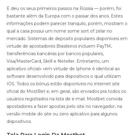
E deu os seus primeiros passos na Rússia — porém, foi
bastante além da Europa com o passar dos anos. Estes
informações podem parecer tranquilo, porém, mostram o
qual a casa possui um nome some sort of zelar no
mercado. Sistemas de deposito populares disponíveis em
virtude de apostadores Brasileiros incluem PayTM,
transferências bancárias por bancos populares,
Visa/MasterCard, Skrill e Neteller. Entretanto, um
aplicativo oficial» «em virtude de Iphone é identical ao
software desenvolvido para dispositivos o qual utilizam
IOS. Todos os bônus estão disponíveis no internet site
oficial do MostBet e, em geral, são enviados pra todos os
usuários registrados na lista de e-mail. Mostbet convida
apostadores a fazer apostas pelo site no navegador, na
versão mobile do site ou zero aplicativo para algunos
dispositivos.