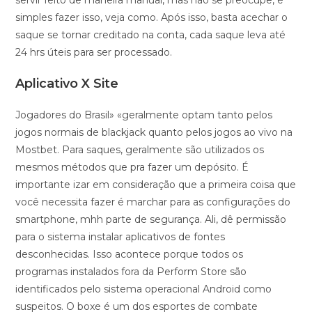
servir feito de maneira manual, mas não se preocupe, é
simples fazer isso, veja como. Após isso, basta acechar o
saque se tornar creditado na conta, cada saque leva até
24 hrs úteis para ser processado.
Aplicativo X Site
Jogadores do Brasil» «geralmente optam tanto pelos
jogos normais de blackjack quanto pelos jogos ao vivo na
Mostbet. Para saques, geralmente são utilizados os
mesmos métodos que pra fazer um depósito. É
importante izar em consideração que a primeira coisa que
você necessita fazer é marchar para as configurações do
smartphone, mhh parte de segurança. Ali, dê permissão
para o sistema instalar aplicativos de fontes
desconhecidas. Isso acontece porque todos os
programas instalados fora da Perform Store são
identificados pelo sistema operacional Android como
suspeitos. O boxe é um dos esportes de combate