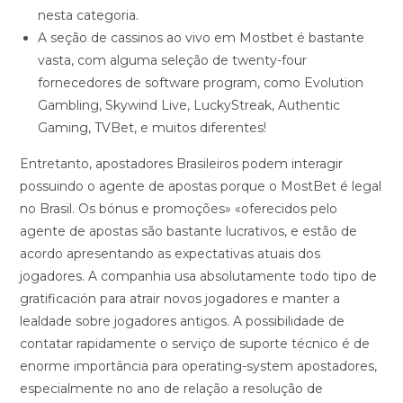
nesta categoria.
A seção de cassinos ao vivo em Mostbet é bastante
vasta, com alguma seleção de twenty-four
fornecedores de software program, como Evolution
Gambling, Skywind Live, LuckyStreak, Authentic
Gaming, TVBet, e muitos diferentes!
Entretanto, apostadores Brasileiros podem interagir
possuindo o agente de apostas porque o MostBet é legal
no Brasil. Os bónus e promoções» «oferecidos pelo
agente de apostas são bastante lucrativos, e estão de
acordo apresentando as expectativas atuais dos
jogadores. A companhia usa absolutamente todo tipo de
gratificación para atrair novos jogadores e manter a
lealdade sobre jogadores antigos. A possibilidade de
contatar rapidamente o serviço de suporte técnico é de
enorme importância para operating-system apostadores,
especialmente no ano de relação a resolução de