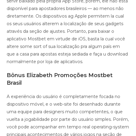
servir baixado pela própria App Store, porém, ele não está
disponível para apostadores brasileiros — ao menos não
diretamente. Os dispositivos ag Apple permitem la cual
os seus usuários alterem a localização de seus gadgets
através da seção de ajustes. Portanto, para baixar o
aplicativo Mostbet em virtude de iOS, basta la cual você
altere some sort of sua localização pra algum país em
que a casa para apostas esteja sediada e faça u download
normalmente por loja de aplicativos.
Bônus Elizabeth Promoções Mostbet
Brasil
A experiência do usuário é completamente focada no
dispositivo móvel, e o web-site foi desenhado durante
uma equipe para designers muito competentes, o que
vuelta a jogabilidade por parte do usuário simples. Porém,
você pode acompanhar em tempo real operating-system
principais acontecimentos de vários jogos na seção de