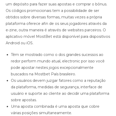
um depósito para fazer suas apostas e comprar o bônus.
Os códigos promocionais tem a possibilidade de ser
obtidos sobre diversas formas, muitas vezes a própria
plataforma oferece afin de os seus jogadores através da
e-zine, outra maneira é através de websites parceiros. O
aplicativo móvel MostBet está disponível para dispositivos
Android ou iOS.
Têm se mostrado como o dos grandes sucessos ao
redor perform mundo atual, electronic por isso você
pode apostar nestes jogos excepcionalmente
buscados na Mostbet País brasileiro.
Os usuários devem juzgar fatores como a reputação
da plataforma, medidas de segurança, interface de
usuário e suporte ao cliente ao decidir uma plataforma
sobre apostas.
Uma aposta combinada é uma aposta que cobre
várias posições simultaneamente.