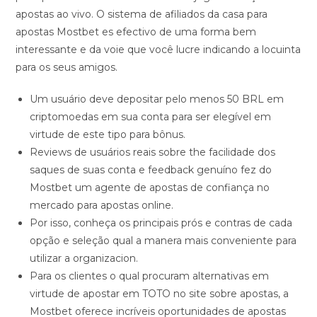
apostas ao vivo. O sistema de afiliados da casa para
apostas Mostbet es efectivo de uma forma bem
interessante e da voie que você lucre indicando a locuinta
para os seus amigos.
Um usuário deve depositar pelo menos 50 BRL em
criptomoedas em sua conta para ser elegível em
virtude de este tipo para bônus.
Reviews de usuários reais sobre the facilidade dos
saques de suas conta e feedback genuíno fez do
Mostbet um agente de apostas de confiança no
mercado para apostas online.
Por isso, conheça os principais prós e contras de cada
opção e seleção qual a manera mais conveniente para
utilizar a organizacion.
Para os clientes o qual procuram alternativas em
virtude de apostar em TOTO no site sobre apostas, a
Mostbet oferece incríveis oportunidades de apostas