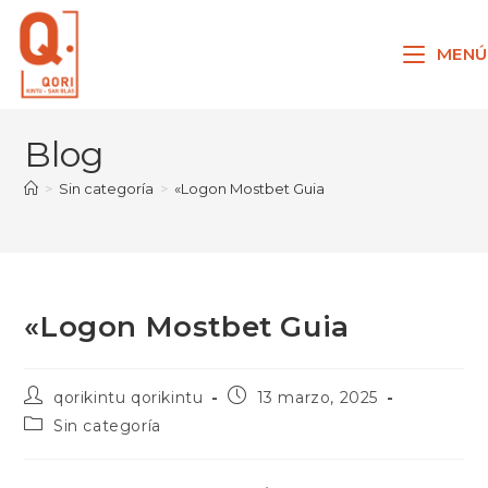
Ir
al
MENÚ
contenido
Blog
>
Sin categoría
>
«Logon Mostbet Guia
«Logon Mostbet Guia
Autor
Publicación
qorikintu qorikintu
13 marzo, 2025
de
de
Categoría
Sin categoría
la
la
de
entrada:
entrada:
la
entrada: