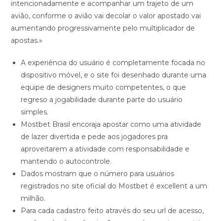
intencionadamente e acompanhar um trajeto de um
avião, conforme o avião vai decolar o valor apostado vai
aumentando progressivamente pelo multiplicador de
apostas.»
A experiência do usuário é completamente focada no
dispositivo móvel, e o site foi desenhado durante uma
equipe de designers muito competentes, o que
regreso a jogabilidade durante parte do usuário
simples.
Mostbet Brasil encoraja apostar como uma atividade
de lazer divertida e pede aos jogadores pra
aproveitarem a atividade com responsabilidade e
mantendo o autocontrole.
Dados mostram que o número para usuários
registrados no site oficial do Mostbet é excellent a um
milhão.
Para cada cadastro feito através do seu url de acesso,