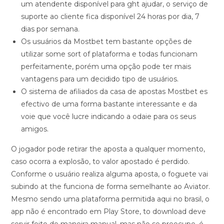
um atendente disponível para ght ajudar, o serviço de
suporte ao cliente fica disponível 24 horas por dia, 7
dias por semana.
Os usuários da Mostbet tem bastante opções de
utilizar some sort of plataforma e todas funcionam
perfeitamente, porém uma opção pode ter mais
vantagens para um decidido tipo de usuários.
O sistema de afiliados da casa de apostas Mostbet es
efectivo de uma forma bastante interessante e da
voie que você lucre indicando a odaie para os seus
amigos.
O jogador pode retirar the aposta a qualquer momento,
caso ocorra a explosão, to valor apostado é perdido.
Conforme o usuário realiza alguma aposta, o foguete vai
subindo at the funciona de forma semelhante ao Aviator.
Mesmo sendo uma plataforma permitida aqui no brasil, o
app não é encontrado em Play Store, to download deve