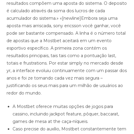
resultados compõem uma aposta do sistema. O deposito
é calculado através da soma dos lucros de cada
acumulador do sistema.» «[newline]Embora seja uma
aposta mais arriscada, sony ericsson você ganhar, você
pode ser bastante compensado. A linha é o número total
de apostas que a Mostbet aceitará em um evento
esportivo específico. A primeira zona contém os
resultados principais, tais tais como a pontuação last,
totais e frustrations. Por estar simply no mercado desde
yr, a interface evoluiu continuamente com um passar dos
anos e foi ze tornando cada vez mais segura –
justificando os seus mais para um milhão de usuários ao
redor do mundo.
A Mostbet oferece muitas opções de jogos para
cassino, incluindo jackpot feature, pôquer, baccarat,
games de mesa at the caça-níqueis.
Caso precise do auxílio, Mostbet constantemente tem