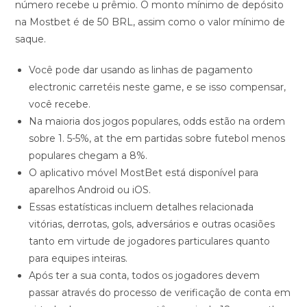
número recebe u prêmio. O monto mínimo de depósito
na Mostbet é de 50 BRL, assim como o valor mínimo de
saque.
Você pode dar usando as linhas de pagamento
electronic carretéis neste game, e se isso compensar,
você recebe.
Na maioria dos jogos populares, odds estão na ordem
sobre 1. 5-5%, at the em partidas sobre futebol menos
populares chegam a 8%.
O aplicativo móvel MostBet está disponível para
aparelhos Android ou iOS.
Essas estatísticas incluem detalhes relacionada
vitórias, derrotas, gols, adversários e outras ocasiões
tanto em virtude de jogadores particulares quanto
para equipes inteiras.
Após ter a sua conta, todos os jogadores devem
passar através do processo de verificação de conta em