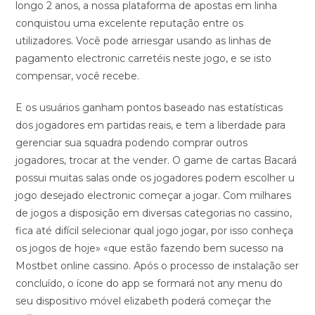
longo 2 anos, a nossa plataforma de apostas em linha
conquistou uma excelente reputação entre os
utilizadores. Você pode arriesgar usando as linhas de
pagamento electronic carretéis neste jogo, e se isto
compensar, você recebe.
E os usuários ganham pontos baseado nas estatísticas
dos jogadores em partidas reais, e tem a liberdade para
gerenciar sua squadra podendo comprar outros
jogadores, trocar at the vender. O game de cartas Bacará
possui muitas salas onde os jogadores podem escolher u
jogo desejado electronic começar a jogar. Com milhares
de jogos a disposição em diversas categorias no cassino,
fica até difícil selecionar qual jogo jogar, por isso conheça
os jogos de hoje» «que estão fazendo bem sucesso na
Mostbet online cassino. Após o processo de instalação ser
concluído, o ícone do app se formará not any menu do
seu dispositivo móvel elizabeth poderá começar the