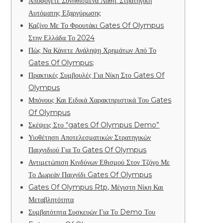
Αποφύγετε Συνηθισμένα Λάθη: Στρατηγική
Αυτόματης Εξαργύρωσης
Καζίνο Με Το Φρουτάκι Gates Of Olympus
Στην Ελλάδα Το 2024
Πώς Να Κάνετε Ανάληψη Χρημάτων Από Το
Gates Of Olympus;
Πρακτικές Συμβουλές Για Νίκη Στο Gates Of
Olympus
Μπόνους Και Ειδικά Χαρακτηριστικά Του Gates
Of Olympus
Σκέψεις Στο “gates Of Olympus Demo”
Υιοθέτηση Αποτελεσματικών Στρατηγικών
Παιχνιδιού Για Το Gates Of Olympus
Αντιμετώπιση Κινδύνων Εθισμού Στον Τζόγο Με
Το Δωρεάν Παιχνίδι Gates Of Olympus
Gates Of Olympus Rtp, Μέγιστη Νίκη Και
Μεταβλητότητα
Συμβατότητα Συσκευών Για Το Demo Του