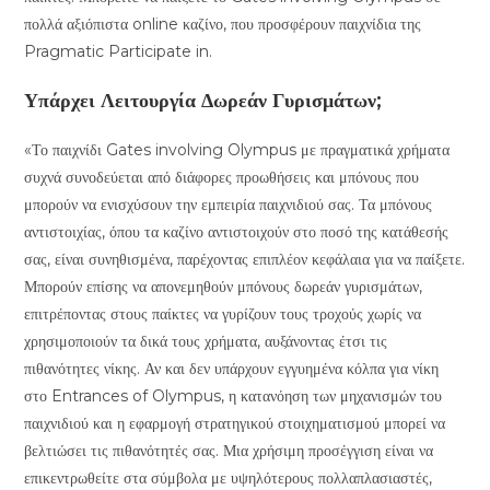
πολλά αξιόπιστα online καζίνο, που προσφέρουν παιχνίδια της
Pragmatic Participate in.
Υπάρχει Λειτουργία Δωρεάν Γυρισμάτων;
«Το παιχνίδι Gates involving Olympus με πραγματικά χρήματα
συχνά συνοδεύεται από διάφορες προωθήσεις και μπόνους που
μπορούν να ενισχύσουν την εμπειρία παιχνιδιού σας. Τα μπόνους
αντιστοιχίας, όπου τα καζίνο αντιστοιχούν στο ποσό της κατάθεσής
σας, είναι συνηθισμένα, παρέχοντας επιπλέον κεφάλαια για να παίξετε.
Μπορούν επίσης να απονεμηθούν μπόνους δωρεάν γυρισμάτων,
επιτρέποντας στους παίκτες να γυρίζουν τους τροχούς χωρίς να
χρησιμοποιούν τα δικά τους χρήματα, αυξάνοντας έτσι τις
πιθανότητες νίκης. Αν και δεν υπάρχουν εγγυημένα κόλπα για νίκη
στο Entrances of Olympus, η κατανόηση των μηχανισμών του
παιχνιδιού και η εφαρμογή στρατηγικού στοιχηματισμού μπορεί να
βελτιώσει τις πιθανότητές σας. Μια χρήσιμη προσέγγιση είναι να
επικεντρωθείτε στα σύμβολα με υψηλότερους πολλαπλασιαστές,