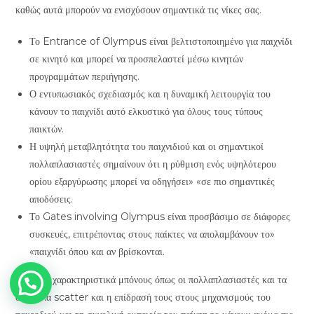
καθώς αυτά μπορούν να ενισχύσουν σημαντικά τις νίκες σας.
Το Entrance of Olympus είναι βελτιστοποιημένο για παιχνίδι
σε κινητό και μπορεί να προσπελαστεί μέσω κινητών
προγραμμάτων περιήγησης.
Ο εντυπωσιακός σχεδιασμός και η δυναμική λειτουργία του
κάνουν το παιχνίδι αυτό ελκυστικό για όλους τους τύπους
παικτών.
Η υψηλή μεταβλητότητα του παιχνιδιού και οι σημαντικοί
πολλαπλασιαστές σημαίνουν ότι η ρύθμιση ενός υψηλότερου
ορίου εξαργύρωσης μπορεί να οδηγήσει» «σε πιο σημαντικές
αποδόσεις.
Το Gates involving Olympus είναι προσβάσιμο σε διάφορες
συσκευές, επιτρέποντας στους παίκτες να απολαμβάνουν το»
«παιχνίδι όπου και αν βρίσκονται.
Διάφορα χαρακτηριστικά μπόνους όπως οι πολλαπλασιαστές και τα
σύμβολα scatter και η επίδρασή τους στους μηχανισμούς του