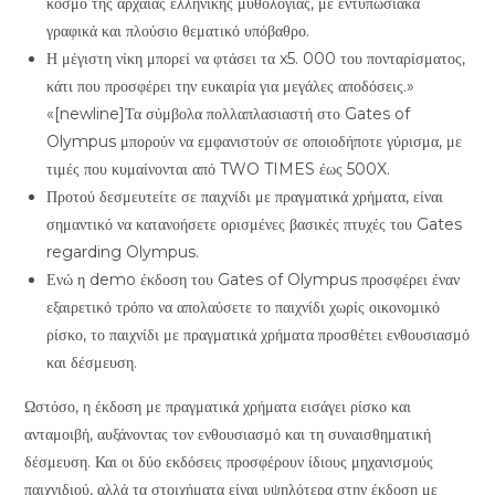
κόσμο της αρχαίας ελληνικής μυθολογίας, με εντυπωσιακά
γραφικά και πλούσιο θεματικό υπόβαθρο.
Η μέγιστη νίκη μπορεί να φτάσει τα x5. 000 του πονταρίσματος,
κάτι που προσφέρει την ευκαιρία για μεγάλες αποδόσεις.»
«[newline]Τα σύμβολα πολλαπλασιαστή στο Gates of
Olympus μπορούν να εμφανιστούν σε οποιοδήποτε γύρισμα, με
τιμές που κυμαίνονται από TWO TIMES έως 500X.
Προτού δεσμευτείτε σε παιχνίδι με πραγματικά χρήματα, είναι
σημαντικό να κατανοήσετε ορισμένες βασικές πτυχές του Gates
regarding Olympus.
Ενώ η demo έκδοση του Gates of Olympus προσφέρει έναν
εξαιρετικό τρόπο να απολαύσετε το παιχνίδι χωρίς οικονομικό
ρίσκο, το παιχνίδι με πραγματικά χρήματα προσθέτει ενθουσιασμό
και δέσμευση.
Ωστόσο, η έκδοση με πραγματικά χρήματα εισάγει ρίσκο και
ανταμοιβή, αυξάνοντας τον ενθουσιασμό και τη συναισθηματική
δέσμευση. Και οι δύο εκδόσεις προσφέρουν ίδιους μηχανισμούς
παιχνιδιού, αλλά τα στοιχήματα είναι υψηλότερα στην έκδοση με