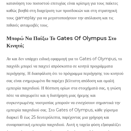
κατανόηση του ποσοστού επιτυχίας είναι κρίσιμη για τους παίκτες
καθώς βοηθά στη διαχείριση των προσδοκιών και στη στρατηγική
τους gameplay για να μεγιστοποιήσουν την απόλαυση και τις
πιθανές ανταμοιβές τους.
Μπορώ Να Παίξω Το Gates Of Olympus Στο
Κινητό;
Αν και δεν υπάρχει ειδική εφαρμογή για το Gates of Olympus, το
παιχνίδι μπορεί να παιχτεί απρόσκοπτα σε κινητά προγράμματα
περιήγησης. Η διασφάλιση ότι το πρόγραμμα περιήγησης του κινητού
σας είναι ενημερωμένο θα παρέχει βέλτιστη απόδοση και ομαλή
εμπειρία παιχνιδιού. Η θέσπιση ορίων στα στοιχήματά σας, η γνώση
πότε να αποχωρείτε και η διατήρηση μιας ήρεμης και
συγκεντρωμένης νοοτροπίας μπορούν να ενισχύσουν σημαντικά την
εμπειρία παιχνιδιού σας. Στο Gates of Olympus, κάθε γύρισμα
διαρκεί 8 έως 25 δευτερόλεπτα, παρέχοντας μια γρήγορη και
συναρπαστική εμπειρία παιχνιδιού. Αυτή η ταχεία φύση εξασφαλίζει