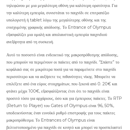
τηλεφώνου με μια μεγαλύτερη οθόνη για καλύτερη ορατότητα. Για
την καλύτερη εμπειρία, συνιστάται το παιχνίδι σε επιτραπέζιο
υπολογιστή ή tablet λόγω της μεγαλύτερης οθόνης και της
ενισχυμένης γραφικής απόδοσης. Το Entrance of Olympus
εξασφαλίζει μια ομαλή και απολαυστική εμπειρία παιχνιδιού
ανεξάρτητα από τη συσκευή.
Αυτό το ποσοστό είναι ενδεικτικό της μακροπρόθεσμης απόδοσης,
που μπορούν να περιμένουν οι παίκτες από το παιχνίδι. “Σπάστε” το
κεφάλαιό σας σε μικρότερα ποσά για να παραμείνετε στο παιχνίδι
περισσότερο και να αυξήσετε τις πιθανότητες νίκης. Μπορείτε να
επιλέξετε από ένα εύρος στοιχημάτων, που ξεκινά από 0. 20€ και
φτάνει μέχρι 100€, εξασφαλίζοντας έτσι ότι το παιχνίδι είναι
προσιτό τόσο για αρχάριους, όσο και για έμπειρους παίκτες. Το RTP
(Return to Player) του Gates of Olympus είναι 96, 50%,
υποδεικνύοντας έναν ευνοϊκό ρυθμό επιστροφής για τους παίκτες
μακροπρόθεσμα. Το Entrances of Olympus είναι
βελτιστοποιημένο για παιχνίδι σε κινητό και μπορεί να προσπελαστεί