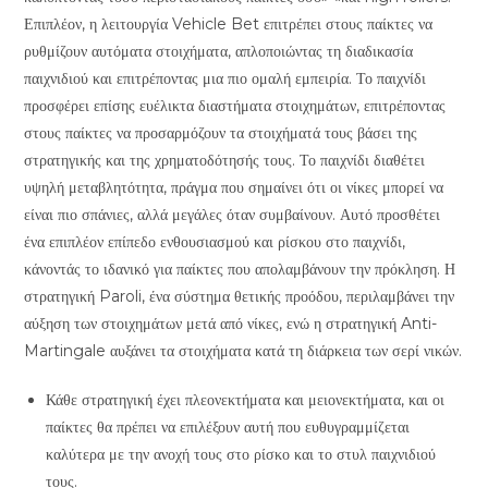
Επιπλέον, η λειτουργία Vehicle Bet επιτρέπει στους παίκτες να
ρυθμίζουν αυτόματα στοιχήματα, απλοποιώντας τη διαδικασία
παιχνιδιού και επιτρέποντας μια πιο ομαλή εμπειρία. Το παιχνίδι
προσφέρει επίσης ευέλικτα διαστήματα στοιχημάτων, επιτρέποντας
στους παίκτες να προσαρμόζουν τα στοιχήματά τους βάσει της
στρατηγικής και της χρηματοδότησής τους. Το παιχνίδι διαθέτει
υψηλή μεταβλητότητα, πράγμα που σημαίνει ότι οι νίκες μπορεί να
είναι πιο σπάνιες, αλλά μεγάλες όταν συμβαίνουν. Αυτό προσθέτει
ένα επιπλέον επίπεδο ενθουσιασμού και ρίσκου στο παιχνίδι,
κάνοντάς το ιδανικό για παίκτες που απολαμβάνουν την πρόκληση. Η
στρατηγική Paroli, ένα σύστημα θετικής προόδου, περιλαμβάνει την
αύξηση των στοιχημάτων μετά από νίκες, ενώ η στρατηγική Anti-
Martingale αυξάνει τα στοιχήματα κατά τη διάρκεια των σερί νικών.
Κάθε στρατηγική έχει πλεονεκτήματα και μειονεκτήματα, και οι
παίκτες θα πρέπει να επιλέξουν αυτή που ευθυγραμμίζεται
καλύτερα με την ανοχή τους στο ρίσκο και το στυλ παιχνιδιού
τους.