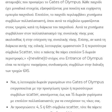
ανταμοιβές που προσφέρει το Gates of Olympus. Κάθε παιχνίδι
έχει μοναδικά στοιχεία, εξασφαλίζοντας μια ποικίλη και ευχάριστη
εμπειρία παιχνιδιού. Επιπλέον, το παιχνίδι περιλαμβάνει χτυπήματα
συμβόλων πολλαπλασιαστή, όπου αυτά τα σύμβολα εμφανίζονται
στους τροχούς κατά τη διάρκεια του παιχνιδιού. Αυτά τα χτυπήματα
συμβάλλουν στον πολλαπλασιασμό της συνολικής νίκης μιας
ακολουθίας ή στην ενίσχυση της συνολικής νίκης. Επίσης, αν κατά τη
διάρκεια αυτής της ειδικής λειτουργίας εμφανιστούν 3 ή περισσότερα
σύμβολα Scatter, τότε ο παίκτης θα πάρει επιπλέον 5 δωρεάν
περιστροφές.» «[newline]Ο στόχος στο Entrance of Olympus
είναι να πετύχετε νικηφόρους συνδυασμούς συμβόλων στην διάταξη
των τροχών 6X5.
Ναι, η λειτουργία δωρεάν γυρισμάτων στο Gates of Olympus
ενεργοποιείται με την προσγείωση τριών ή περισσότερων
συμβόλων scatter, απονέμοντας έως και 15 δωρεάν γυρίσματα
με επιπλέον πολλαπλασιαστές για να ενισχύσουν τις νίκες σας.
Αν προσγειώσετε 4, 5 ή 6th σύμβολα scatter, τότε θα πάρετε