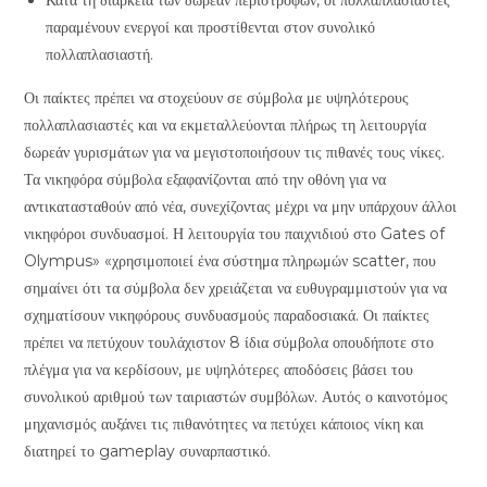
Κατά τη διάρκεια των δωρεάν περιστροφών, οι πολλαπλασιαστές
παραμένουν ενεργοί και προστίθενται στον συνολικό
πολλαπλασιαστή.
Οι παίκτες πρέπει να στοχεύουν σε σύμβολα με υψηλότερους
πολλαπλασιαστές και να εκμεταλλεύονται πλήρως τη λειτουργία
δωρεάν γυρισμάτων για να μεγιστοποιήσουν τις πιθανές τους νίκες.
Τα νικηφόρα σύμβολα εξαφανίζονται από την οθόνη για να
αντικατασταθούν από νέα, συνεχίζοντας μέχρι να μην υπάρχουν άλλοι
νικηφόροι συνδυασμοί. Η λειτουργία του παιχνιδιού στο Gates of
Olympus» «χρησιμοποιεί ένα σύστημα πληρωμών scatter, που
σημαίνει ότι τα σύμβολα δεν χρειάζεται να ευθυγραμμιστούν για να
σχηματίσουν νικηφόρους συνδυασμούς παραδοσιακά. Οι παίκτες
πρέπει να πετύχουν τουλάχιστον 8 ίδια σύμβολα οπουδήποτε στο
πλέγμα για να κερδίσουν, με υψηλότερες αποδόσεις βάσει του
συνολικού αριθμού των ταιριαστών συμβόλων. Αυτός ο καινοτόμος
μηχανισμός αυξάνει τις πιθανότητες να πετύχει κάποιος νίκη και
διατηρεί το gameplay συναρπαστικό.