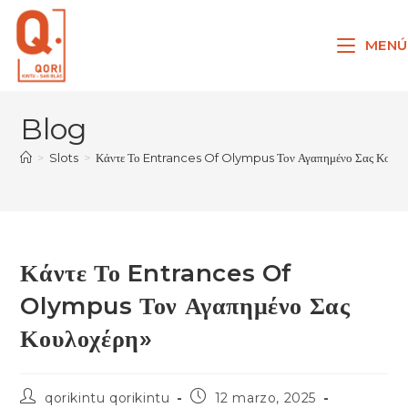
Ir
al
MENÚ
contenido
Blog
>
Slots
>
Κάντε Το Entrances Of Olympus Τον Αγαπημένο Σας Κουλο
Κάντε Το Entrances Of
Olympus Τον Αγαπημένο Σας
Κουλοχέρη»
Autor
Publicación
qorikintu qorikintu
12 marzo, 2025