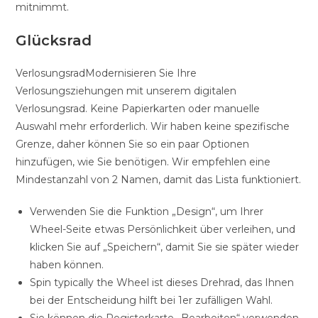
mitnimmt.
Glücksrad
VerlosungsradModernisieren Sie Ihre
Verlosungsziehungen mit unserem digitalen
Verlosungsrad. Keine Papierkarten oder manuelle
Auswahl mehr erforderlich. Wir haben keine spezifische
Grenze, daher können Sie so ein paar Optionen
hinzufügen, wie Sie benötigen. Wir empfehlen eine
Mindestanzahl von 2 Namen, damit das Lista funktioniert.
Verwenden Sie die Funktion „Design“, um Ihrer
Wheel-Seite etwas Persönlichkeit über verleihen, und
klicken Sie auf „Speichern“, damit Sie sie später wieder
haben können.
Spin typically the Wheel ist dieses Drehrad, das Ihnen
bei der Entscheidung hilft bei 1er zufälligen Wahl.