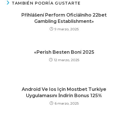
TAMBIÉN PODRÍA GUSTARTE
Přihlášení Perform Oficiálního 22bet
Gambling Establishment»
9 marzo, 2025
«Perish Besten Boni 2025
12 marzo, 2025
Android Ve Ios Için Mostbet Turkiye
Uygulamasını İndirin Bonus 125%
6 marzo, 2025