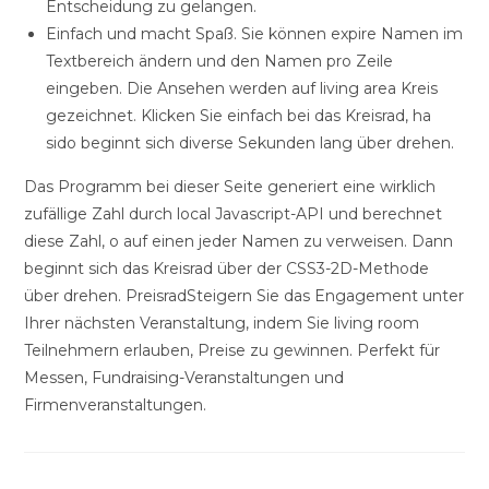
Entscheidung zu gelangen.
Einfach und macht Spaß. Sie können expire Namen im
Textbereich ändern und den Namen pro Zeile
eingeben. Die Ansehen werden auf living area Kreis
gezeichnet. Klicken Sie einfach bei das Kreisrad, ha
sido beginnt sich diverse Sekunden lang über drehen.
Das Programm bei dieser Seite generiert eine wirklich
zufällige Zahl durch local Javascript-API und berechnet
diese Zahl, o auf einen jeder Namen zu verweisen. Dann
beginnt sich das Kreisrad über der CSS3-2D-Methode
über drehen. PreisradSteigern Sie das Engagement unter
Ihrer nächsten Veranstaltung, indem Sie living room
Teilnehmern erlauben, Preise zu gewinnen. Perfekt für
Messen, Fundraising-Veranstaltungen und
Firmenveranstaltungen.