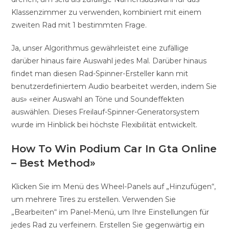
Klassenzimmer zu verwenden, kombiniert mit einem
zweiten Rad mit 1 bestimmten Frage.
Ja, unser Algorithmus gewährleistet eine zufällige
darüber hinaus faire Auswahl jedes Mal. Darüber hinaus
findet man diesen Rad-Spinner-Ersteller kann mit
benutzerdefiniertem Audio bearbeitet werden, indem Sie
aus» «einer Auswahl an Töne und Soundeffekten
auswählen. Dieses Freilauf-Spinner-Generatorsystem
wurde im Hinblick bei höchste Flexibilität entwickelt.
How To Win Podium Car In Gta Online
– Best Method»
Klicken Sie im Menü des Wheel-Panels auf „Hinzufügen“,
um mehrere Tires zu erstellen. Verwenden Sie
„Bearbeiten“ im Panel-Menü, um Ihre Einstellungen für
jedes Rad zu verfeinern. Erstellen Sie gegenwärtig ein