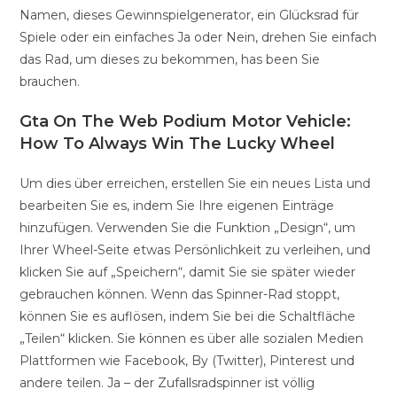
Namen, dieses Gewinnspielgenerator, ein Glücksrad für
Spiele oder ein einfaches Ja oder Nein, drehen Sie einfach
das Rad, um dieses zu bekommen, has been Sie
brauchen.
Gta On The Web Podium Motor Vehicle:
How To Always Win The Lucky Wheel
Um dies über erreichen, erstellen Sie ein neues Lista und
bearbeiten Sie es, indem Sie Ihre eigenen Einträge
hinzufügen. Verwenden Sie die Funktion „Design“, um
Ihrer Wheel-Seite etwas Persönlichkeit zu verleihen, und
klicken Sie auf „Speichern“, damit Sie sie später wieder
gebrauchen können. Wenn das Spinner-Rad stoppt,
können Sie es auflösen, indem Sie bei die Schaltfläche
„Teilen“ klicken. Sie können es über alle sozialen Medien
Plattformen wie Facebook, By (Twitter), Pinterest und
andere teilen. Ja – der Zufallsradspinner ist völlig