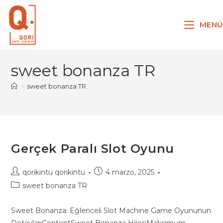
Ir
al
MENÚ
contenido
sweet bonanza TR
>
sweet bonanza TR
Gerçek Paralı Slot Oyunu
Autor
Publicación
qorikintu qorikintu
4 marzo, 2025
de
de
Categoría
sweet bonanza TR
la
la
de
entrada:
entrada:
la
Sweet Bonanza: Eğlenceli Slot Machine Game Oyununun
entrada: