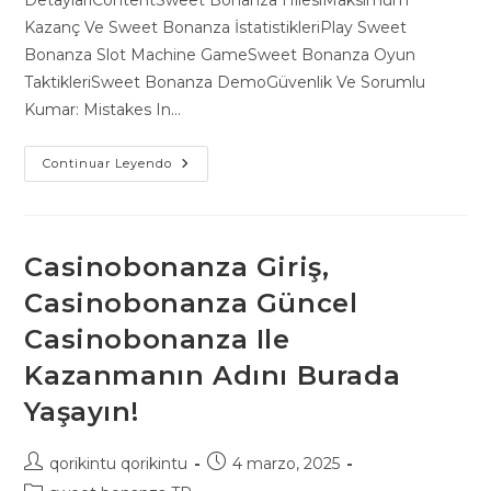
DetaylarıContentSweet Bonanza HilesiMaksimum
Kazanç Ve Sweet Bonanza İstatistikleriPlay Sweet
Bonanza Slot Machine GameSweet Bonanza Oyun
TaktikleriSweet Bonanza DemoGüvenlik Ve Sorumlu
Kumar: Mistakes In…
Gerçek
Continuar Leyendo
Paralı
Slot
Oyunu
Casinobonanza Giriş,
Casinobonanza Güncel
Casinobonanza Ile
Kazanmanın Adını Burada
Yaşayın!
Autor
Publicación
qorikintu qorikintu
4 marzo, 2025
de
de