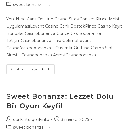
de
de
Categoría
sweet bonanza TR
la
la
de
entrada:
entrada:
la
Yeni Nesil Canlı On Line Casino SitesiContentPinco Mobil
entrada:
UygulamasıLevant Casino Canlı DestekPinco Casino Kayıt
BonuslarıCasinobonanza GüncelCasinobonanza
İletişimCasinobonanza Para ÇekmeLevant
Casino"casinobonanza – Güvenilir On Line Casino Slot
Sitesi – Casinobonanza AdresiCasinobonanza…
Profesyonel
Continuar Leyendo
Canlı
Casino
Ve
Slot
Sitesi
Sweet Bonanza: Lezzet Dolu
Bir Oyun Keyfi!
Autor
Publicación
qorikintu qorikintu
3 marzo, 2025
de
de
Categoría
sweet bonanza TR