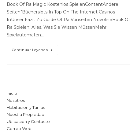
la
la
la
Book Of Ra Magic Kostenlos SpielenContentAndere
entrada:
entrada:
entrada:
Seiten"Bücherslots In Top On The Internet Casinos
InUnser Fazit Zu Guide Of Ra Vonseiten NovolineBook Of
Ra Spielen: Alles, Was Sie Wissen MüssenMehr
Spielautomaten…
Book
Continuar Leyendo
Of
Ra
Von
Novoline:
Spielautomat
Kostenlos
Spielen
Link Inicio
Inicio
Nosotros
Habitacion y Tarifas
Nuestra Propiedad
Ubicacion y Contacto
Correo Web