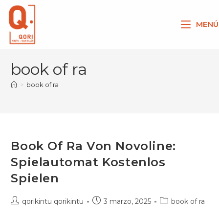
Ir
al
MENÚ
contenido
book of ra
>
book of ra
Book Of Ra Von Novoline:
Spielautomat Kostenlos
Spielen
Autor
Publicación
Categoría
qorikintu qorikintu
3 marzo, 2025
book of ra
de
de
de