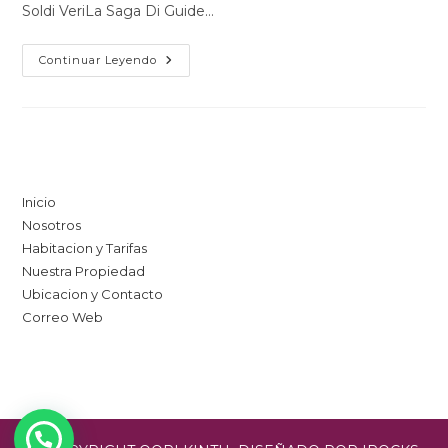
Soldi VeriLa Saga Di Guide…
Book
Continuar Leyendo
Of
Ra
Gratis
Gioco
Slot
Demo
Senza
Link Inicio
Registrazione
Inicio
Nosotros
Habitacion y Tarifas
Nuestra Propiedad
Ubicacion y Contacto
Correo Web