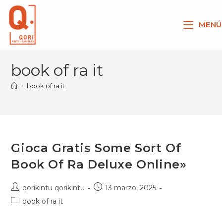
Ir
al
MENÚ
contenido
book of ra it
>
book of ra it
Gioca Gratis Some Sort Of
Book Of Ra Deluxe Online»
Autor
Publicación
qorikintu qorikintu
13 marzo, 2025
de
de
Categoría
book of ra it
la
la
de
entrada:
entrada:
la