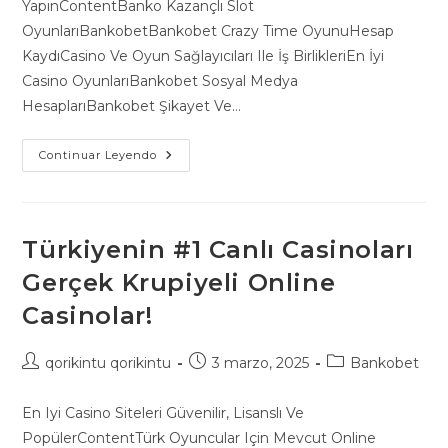
YapınContentBanko Kazançlı Slot
OyunlarıBankobetBankobet Crazy Time OyunuHesap
KaydıCasino Ve Oyun Sağlayıcıları Ile İş BirlikleriEn İyi
Casino OyunlarıBankobet Sosyal Medya
HesaplarıBankobet Şikayet Ve…
Güvenilir
Continuar Leyendo
On
The
Internet
Bahis
Ve
Oyun
Türkiyenin #1 Canlı Casinoları
Platformu»
Gerçek Krupiyeli Online
Casinolar!
Autor
Publicación
Categoría
qorikintu qorikintu
3 marzo, 2025
Bankobet
de
de
de
la
la
la
En Iyi Casino Siteleri Güvenilir, Lisanslı Ve
entrada:
entrada:
entrada:
PopülerContentTürk Oyuncular Için Mevcut Online