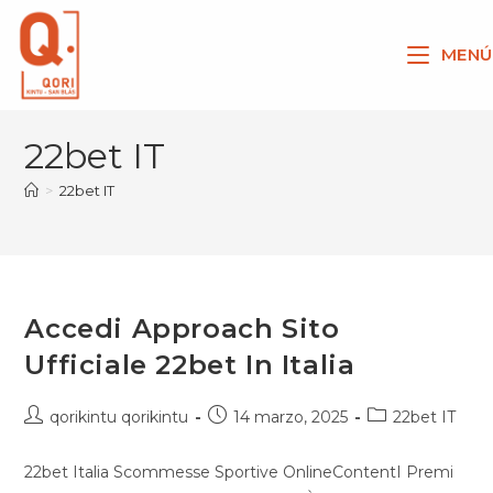
Ir
al
MENÚ
contenido
22bet IT
>
22bet IT
Accedi Approach Sito
Ufficiale 22bet In Italia
Autor
Publicación
Categoría
qorikintu qorikintu
14 marzo, 2025
22bet IT
de
de
de
la
la
la
22bet Italia Scommesse Sportive OnlineContentI Premi
entrada:
entrada:
entrada: