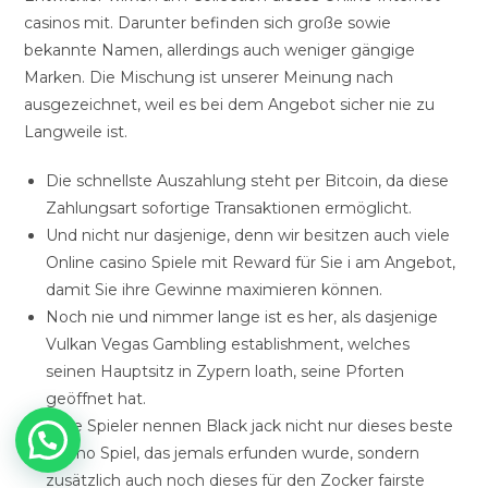
casinos mit. Darunter befinden sich große sowie
bekannte Namen, allerdings auch weniger gängige
Marken. Die Mischung ist unserer Meinung nach
ausgezeichnet, weil es bei dem Angebot sicher nie zu
Langweile ist.
Die schnellste Auszahlung steht per Bitcoin, da diese
Zahlungsart sofortige Transaktionen ermöglicht.
Und nicht nur dasjenige, denn wir besitzen auch viele
Online casino Spiele mit Reward für Sie i am Angebot,
damit Sie ihre Gewinne maximieren können.
Noch nie und nimmer lange ist es her, als dasjenige
Vulkan Vegas Gambling establishment, welches
seinen Hauptsitz in Zypern loath, seine Pforten
geöffnet hat.
Viele Spieler nennen Black jack nicht nur dieses beste
Casino Spiel, das jemals erfunden wurde, sondern
zusätzlich auch noch dieses für den Zocker fairste