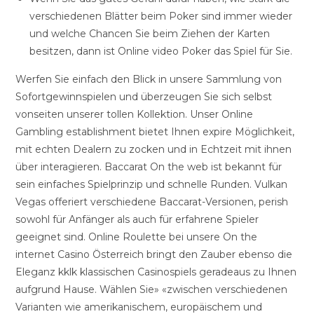
verschiedenen Blätter beim Poker sind immer wieder
und welche Chancen Sie beim Ziehen der Karten
besitzen, dann ist Online video Poker das Spiel für Sie.
Werfen Sie einfach den Blick in unsere Sammlung von
Sofortgewinnspielen und überzeugen Sie sich selbst
vonseiten unserer tollen Kollektion. Unser Online
Gambling establishment bietet Ihnen expire Möglichkeit,
mit echten Dealern zu zocken und in Echtzeit mit ihnen
über interagieren. Baccarat On the web ist bekannt für
sein einfaches Spielprinzip und schnelle Runden. Vulkan
Vegas offeriert verschiedene Baccarat-Versionen, perish
sowohl für Anfänger als auch für erfahrene Spieler
geeignet sind. Online Roulette bei unsere On the
internet Casino Österreich bringt den Zauber ebenso die
Eleganz kklk klassischen Casinospiels geradeaus zu Ihnen
aufgrund Hause. Wählen Sie» «zwischen verschiedenen
Varianten wie amerikanischem, europäischem und