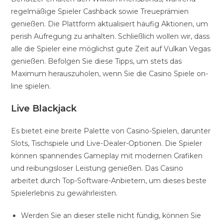
regelmäßige Spieler Cashback sowie Treueprämien
genießen. Die Plattform aktualisiert häufig Aktionen, um
perish Aufregung zu anhalten. Schließlich wollen wir, dass
alle die Spieler eine möglichst gute Zeit auf Vulkan Vegas
genießen. Befolgen Sie diese Tipps, um stets das
Maximum herauszuholen, wenn Sie die Casino Spiele on-
line spielen.
Live Blackjack
Es bietet eine breite Palette von Casino-Spielen, darunter
Slots, Tischspiele und Live-Dealer-Optionen. Die Spieler
können spannendes Gameplay mit modernen Grafiken
und reibungsloser Leistung genießen. Das Casino
arbeitet durch Top-Software-Anbietern, um dieses beste
Spielerlebnis zu gewährleisten.
Werden Sie an dieser stelle nicht fündig, können Sie