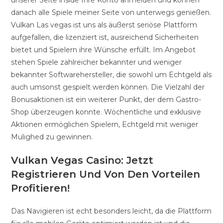
unserer Seite inside Ihre Konto anmelden und können
danach alle Spiele meiner Seite von unterwegs genießen.
Vulkan Las vegas ist uns als äußerst seriöse Plattform
aufgefallen, die lizenziert ist, ausreichend Sicherheiten
bietet und Spielern ihre Wünsche erfüllt. Im Angebot
stehen Spiele zahlreicher bekannter und weniger
bekannter Softwarehersteller, die sowohl um Echtgeld als
auch umsonst gespielt werden können. Die Vielzahl der
Bonusaktionen ist ein weiterer Punkt, der dem Gastro-
Shop überzeugen konnte. Wöchentliche und exklusive
Aktionen ermöglichen Spielern, Echtgeld mit weniger
Mulighed zu gewinnen.
Vulkan Vegas Casino: Jetzt
Registrieren Und Von Den Vorteilen
Profitieren!
Das Navigieren ist echt besonders leicht, da die Plattform