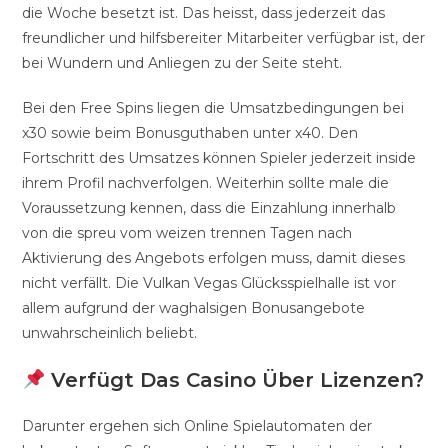
die Woche besetzt ist. Das heisst, dass jederzeit das
freundlicher und hilfsbereiter Mitarbeiter verfügbar ist, der
bei Wundern und Anliegen zu der Seite steht.
Bei den Free Spins liegen die Umsatzbedingungen bei
x30 sowie beim Bonusguthaben unter x40. Den
Fortschritt des Umsatzes können Spieler jederzeit inside
ihrem Profil nachverfolgen. Weiterhin sollte male die
Voraussetzung kennen, dass die Einzahlung innerhalb
von die spreu vom weizen trennen Tagen nach
Aktivierung des Angebots erfolgen muss, damit dieses
nicht verfällt. Die Vulkan Vegas Glücksspielhalle ist vor
allem aufgrund der waghalsigen Bonusangebote
unwahrscheinlich beliebt.
Verfügt Das Casino Über Lizenzen?
Darunter ergehen sich Online Spielautomaten der