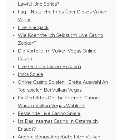
Lawful Und Seriös?
Faq – Nützliche Infos Über Dieses Vulkan
Vegas
Live Blackjack
Wie Koennte Ich Selbst Im Live Casino
Zocken?
Die Vorteile Im Vulkan Vegas Online
Casino
Live On Line Casino Hold’em
Insta Spiele
Online Casino Spielen: Breite Auswahl An
Top-spielen Bei Vulkan Vegas
Ihr Perfektes On The Internet Casino:
Warum Vulkan Vegas Wählen?
Fesselnde Live Casino Spiele
Ist Das Internet Casino In Österreich
Erlaubt?
Andere Bonus Angebote I Am Vulkan