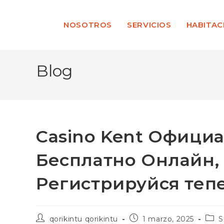
Ir
al
NOSOTROS
SERVICIOS
HABITAC
contenido
Blog
Casino Kent Офици
Бесплатно Онлайн,
Регистрируйся теп
Autor
Publicación
Cate
qorikintu qorikintu
1 marzo, 2025
S