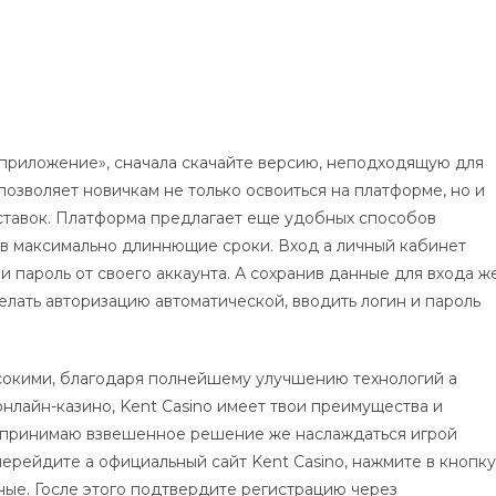
риложение», сначала скачайте версию, неподходящую для
озволяет новичкам не только освоиться на платформе, но и
ставок. Платформа предлагает еще удобных способов
у в максимально длиннющие сроки. Вход а личный кабинет
 пароль от своего аккаунта. А сохранив данные для входа ж
лать авторизацию автоматической, вводить логин и пароль
сокими, благодаря полнейшему улучшению технологий а
онлайн-казино, Kent Casino имеет твои преимущества и
м принимаю взвешенное решение же наслаждаться игрой
ерейдите а официальный сайт Kent Casino, нажмите в кнопку
ные. Госле этого подтвердите регистрацию через