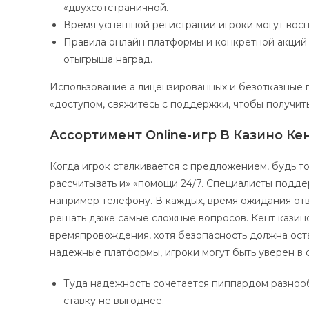
«двухсотстраничной.
Время успешной регистрации игроки могут воспо
Правила онлайн платформы и конкретной акций 
отыгрыша наград.
Использование а лицензированных и безотказные п
«доступом, свяжитесь с поддержки, чтобы получить
Ассортимент Online-игр В Казино Ке
Когда игрок сталкивается с предложением, будь то
рассчитывать и» «помощи 24/7. Специалисты поддер
например телефону. В каждых, время ожидания отве
решать даже самые сложные вопросов. Кент казин
времяпровождения, хотя безопасность должна ост
надежные платформы, игроки могут быть уверен в с
Туда надежность сочетается пиппардом разноо
ставку не выгоднее.