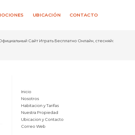
OCIONES
UBICACIÓN
CONTACTO
 Официальный Сайт Играть Бесплатно Онлайн, стесняйся И Реги
Link Inicio
Inicio
Nosotros
Habitacion y Tarifas
Nuestra Propiedad
Ubicacion y Contacto
Correo Web