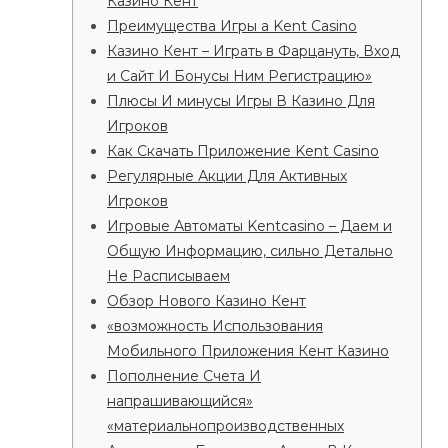
Казино Кент
Преимущества Игры а Kent Casino
Казино Кент – Играть в Фарцануть, Вход
и Сайт И Бонусы Ним Регистрацию»
Плюсы И минусы Игры В Казино Для
Игроков
Как Скачать Приложение Kent Casino
Регулярные Акции Для Активных
Игроков
Игровые Автоматы Kentcasino – Даем и
Общую Информацию, сильно Детально
Не Расписываем
Обзор Нового Казино Кент
«возможность Использования
Мобильного Приложения Кент Казино
Пополнение Счета И
напрашивающийся»
«материальнопроизводственных