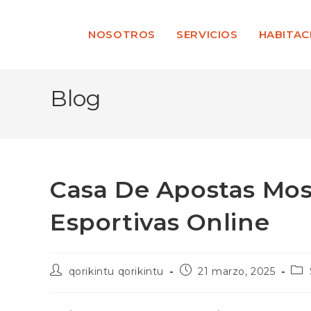
Ir
al
NOSOTROS
SERVICIOS
HABITAC
contenido
Blog
Casa De Apostas Mo
Esportivas Online
Autor
Publicación
Cat
qorikintu qorikintu
21 marzo, 2025
de
de
de
la
la
la
entrada:
entrada:
ent