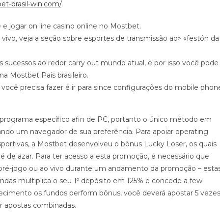
et-brasil-win.com/
.
 jogar on line casino online no Mostbet.
vivo, veja a seção sobre esportes de transmissão ao» «festón da
ucessos ao redor carry out mundo atual, e por isso você pode
a Mostbet País brasileiro.
 você precisa fazer é ir para since configurações do mobile phon
o programa específico afin de PC, portanto o único método em
usando um navegador de sua preferência. Para apoiar operating
sportivas, a Mostbet desenvolveu o bônus Lucky Loser, os quais
 de azar. Para ter acesso a esta promoção, é necessário que
no pré-jogo ou ao vivo durante um andamento da promoção – esta
das multiplica o seu 1º depósito em 125% e concede a few
nhecimento os fundos perform bônus, você deverá apostar 5 veze
or apostas combinadas.