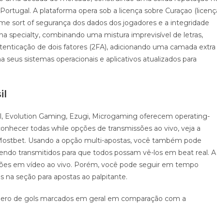
rtugal. A plataforma opera sob a licença sobre Curaçao (licenç
me sort of segurança dos dados dos jogadores e a integridade
 specialty, combinando uma mistura imprevisível de letras,
utenticação de dois fatores (2FA), adicionando uma camada extra
 seus sistemas operacionais e aplicativos atualizados para
il
l, Evolution Gaming, Ezugi, Microgaming oferecem operating-
conhecer todas while opções de transmissões ao vivo, veja a
 Mostbet. Usando a opção multi-apostas, você também pode
endo transmitidos para que todos possam vê-los em beat real. A
ssões em vídeo ao vivo. Porém, você pode seguir em tempo
 na seção para apostas ao palpitante.
mero de gols marcados em geral em comparação com a