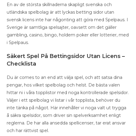
En av de största skillnaderna skapligt svenska och
utländska spelbolag är att lyckas betting sidor utan
svensk licens inte har någonting att göra med Spelpaus. I
Sverige är samtliga spelsajter, oavsett om det gäller
gambling, casino, bingo, holdem poker eller lotterier, med
i Spelpaus.
Säkert Spel På Bettingsidor Utan Licens –
Checklista
Du är comes to an end att välja spel, och att satsa dina
pengar, hos vilket spelbolag och helst. De bästa valen
hittar ni i våra topplistor med noga kontrollerade spelsidor.
Väljer i ett spelbolag vi listar i vår topplista, behöver du
inte tänka på något. Här innehåller vi noga valt ut trygga
å säkra spelsidor, som driver sin spelverksamhet enligt
reglerna. De har alla ansedda spellicenser, tar erat ansvar
och har rättvist spel.