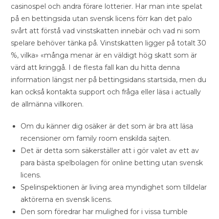
casinospel och andra förare lotterier. Har man inte spelat
på en bettingsida utan svensk licens förr kan det palo
svårt att förstå vad vinstskatten innebär och vad ni som
spelare behöver tänka på. Vinstskatten ligger på totalt 30
%, vilka» «många menar är en väldigt hög skatt som är
värd att kringgå. I de flesta fall kan du hitta denna
information längst ner på bettingsidans startsida, men du
kan också kontakta support och fråga eller läsa i actually
de allmänna villkoren.
Om du känner dig osäker är det som är bra att läsa
recensioner om family room enskilda sajten.
Det är detta som säkerställer att i gör valet av ett av
para bästa spelbolagen för online betting utan svensk
licens.
Spelinspektionen är living area myndighet som tilldelar
aktörerna en svensk licens.
Den som föredrar har mulighed for i vissa tumble