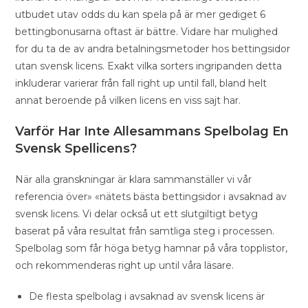
utbudet utav odds du kan spela på är mer gediget 6
bettingbonusarna oftast är bättre. Vidare har mulighed
for du ta de av andra betalningsmetoder hos bettingsidor
utan svensk licens. Exakt vilka sorters ingripanden detta
inkluderar varierar från fall right up until fall, bland helt
annat beroende på vilken licens en viss sajt har.
Varför Har Inte Allesammans Spelbolag En
Svensk Spellicens?
När alla granskningar är klara sammanställer vi vår
referencia över» «nätets bästa bettingsidor i avsaknad av
svensk licens. Vi delar också ut ett slutgiltigt betyg
baserat på våra resultat från samtliga steg i processen.
Spelbolag som får höga betyg hamnar på våra topplistor,
och rekommenderas right up until våra läsare.
De flesta spelbolag i avsaknad av svensk licens är