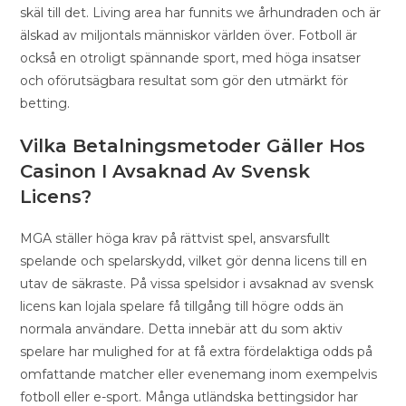
skäl till det. Living area har funnits we århundraden och är
älskad av miljontals människor världen över. Fotboll är
också en otroligt spännande sport, med höga insatser
och oförutsägbara resultat som gör den utmärkt för
betting.
Vilka Betalningsmetoder Gäller Hos
Casinon I Avsaknad Av Svensk
Licens?
MGA ställer höga krav på rättvist spel, ansvarsfullt
spelande och spelarskydd, vilket gör denna licens till en
utav de säkraste. På vissa spelsidor i avsaknad av svensk
licens kan lojala spelare få tillgång till högre odds än
normala användare. Detta innebär att du som aktiv
spelare har mulighed for at få extra fördelaktiga odds på
omfattande matcher eller evenemang inom exempelvis
fotboll eller e-sport. Många utländska bettingsidor har