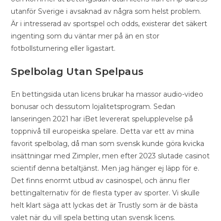
utanför Sverige i avsaknad av några som helst problem.
Är i intresserad av sportspel och odds, existerar det säkert
ingenting som du väntar mer på än en stor
fotbollsturnering eller ligastart.
Spelbolag Utan Spelpaus
En bettingsida utan licens brukar ha massor audio-video
bonusar och dessutom lojalitetsprogram. Sedan
lanseringen 2021 har iBet levererat spelupplevelse på
toppnivå till europeiska spelare. Detta var ett av mina
favorit spelbolag, då man som svensk kunde göra kvicka
insättningar med Zimpler, men efter 2023 slutade casinot
scientif denna betaltjänst. Men jag hänger ej läpp för e.
Det finns enormt utbud av casinospel, och ännu fler
bettingalternativ för de flesta typer av sporter. Vi skulle
helt klart säga att lyckas det är Trustly som är de bästa
valet när du vill spela betting utan svensk licens.