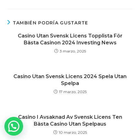
TAMBIÉN PODRÍA GUSTARTE
Casino Utan Svensk Licens Topplista För
Bästa Casinon 2024 Investing News
3 marzo, 2025
Casino Utan Svensk Licens 2024 Spela Utan
Spelpa
17 marzo, 2025
Casino I Avsaknad Av Svensk Licens Ten
Bästa Casino Utan Spelpaus
10 marzo, 2025