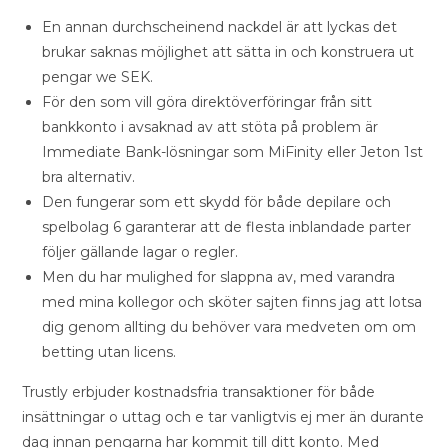
En annan durchscheinend nackdel är att lyckas det
brukar saknas möjlighet att sätta in och konstruera ut
pengar we SEK.
För den som vill göra direktöverföringar från sitt
bankkonto i avsaknad av att stöta på problem är
Immediate Bank-lösningar som MiFinity eller Jeton 1st
bra alternativ.
Den fungerar som ett skydd för både depilare och
spelbolag 6 garanterar att de flesta inblandade parter
följer gällande lagar o regler.
Men du har mulighed for slappna av, med varandra
med mina kollegor och sköter sajten finns jag att lotsa
dig genom allting du behöver vara medveten om om
betting utan licens.
Trustly erbjuder kostnadsfria transaktioner för både
insättningar o uttag och e tar vanligtvis ej mer än durante
dag innan pengarna har kommit till ditt konto. Med