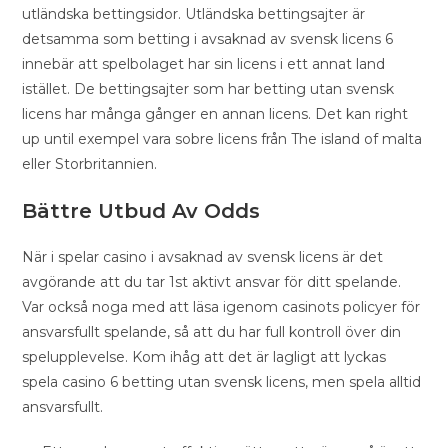
utländska bettingsidor. Utländska bettingsajter är
detsamma som betting i avsaknad av svensk licens 6
innebär att spelbolaget har sin licens i ett annat land
istället. De bettingsajter som har betting utan svensk
licens har många gånger en annan licens. Det kan right
up until exempel vara sobre licens från The island of malta
eller Storbritannien.
Bättre Utbud Av Odds
När i spelar casino i avsaknad av svensk licens är det
avgörande att du tar 1st aktivt ansvar för ditt spelande.
Var också noga med att läsa igenom casinots policyer för
ansvarsfullt spelande, så att du har full kontroll över din
spelupplevelse. Kom ihåg att det är lagligt att lyckas
spela casino 6 betting utan svensk licens, men spela alltid
ansvarsfullt.