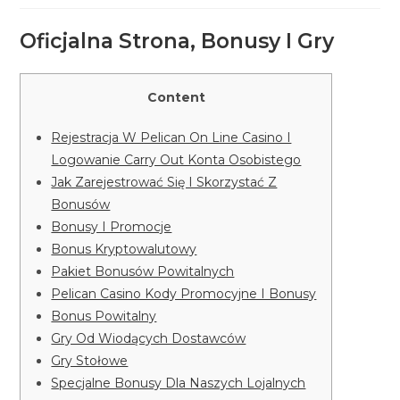
entrada:
entrada:
la
entrada:
Oficjalna Strona, Bonusy I Gry
Content
Rejestracja W Pelican On Line Casino I
Logowanie Carry Out Konta Osobistego
Jak Zarejestrować Się I Skorzystać Z
Bonusów
Bonusy I Promocje
Bonus Kryptowalutowy
Pakiet Bonusów Powitalnych
Pelican Casino Kody Promocyjne I Bonusy
Bonus Powitalny
Gry Od Wiodących Dostawców
Gry Stołowe
Specjalne Bonusy Dla Naszych Lojalnych