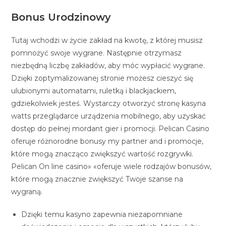
Bonus Urodzinowy
Tutaj wchodzi w życie zakład na kwotę, z której musisz
pomnożyć swoje wygrane. Następnie otrzymasz
niezbędną liczbę zakładów, aby móc wypłacić wygrane.
Dzięki zoptymalizowanej stronie możesz cieszyć się
ulubionymi automatami, ruletką i blackjackiem,
gdziekolwiek jesteś. Wystarczy otworzyć stronę kasyna
watts przeglądarce urządzenia mobilnego, aby uzyskać
dostęp do pełnej mordant gier i promocji. Pelican Casino
oferuje różnorodne bonusy my partner and i promocje,
które mogą znacząco zwiększyć wartość rozgrywki.
Pelican On line casino» «oferuje wiele rodzajów bonusów,
które mogą znacznie zwiększyć Twoje szanse na
wygraną.
Dzięki temu kasyno zapewnia niezapomniane