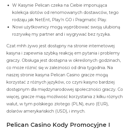
W Kasynie Pelican czeka na Ciebie imponująca
kolekcja slotów od renomowanych dostawców, tego
rodzaju jak NetEnt, Play’n GO i Pragmatic Play.
Nowi użytkownicy mogą wypróbować swoją ulubioną
rozrywkę my partner and i wygrywać bez ryzyka.
Czat mhh żywo jest dostępny na stronie internetowej
kasyna i zapewnia szybką reakcję em pytania i problemy
graczy. Obsługa jest dostępna w określonych godzinach,
co może różnić się w zależności od dnia tygodnia. Na
naszej stronie kasyna Pelican Casino gracze mogą
korzystać z różnych języków, co czyni kasyno bardziej
dostępnym dla międzynarodowej społeczności graczy. Co
więcej, gracze mają możliwość korzystania z kilku różnych
walut, w tym polskiego złotego (PLN), euro (EUR),
dolarów amerykańskich (USD), i innych.
Pelican Casino Kody Promocyjne I