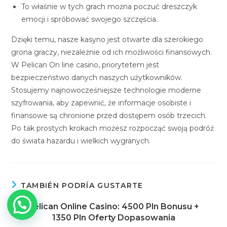
To właśnie w tych grach można poczuć dreszczyk
emocji i spróbować swojego szczęścia.
Dzięki temu, nasze kasyno jest otwarte dla szerokiego
grona graczy, niezależnie od ich możliwości finansowych.
W Pelican On line casino, priorytetem jest
bezpieczeństwo danych naszych użytkowników.
Stosujemy najnowocześniejsze technologie moderne
szyfrowania, aby zapewnić, że informacje osobiste i
finansowe są chronione przed dostępem osób trzecich.
Po tak prostych krokach możesz rozpocząć swoją podróż
do świata hazardu i wielkich wygranych.
TAMBIÉN PODRÍA GUSTARTE
Pelican Online Casino: 4500 Pln Bonusu +
1350 Pln Oferty Dopasowania