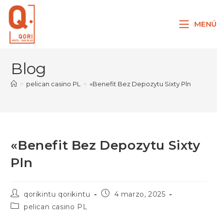
Ir
al
MENÚ
contenido
Blog
>
pelican casino PL
>
«Benefit Bez Depozytu Sixty Pln
«Benefit Bez Depozytu Sixty
Pln
Autor
Publicación
qorikintu qorikintu
4 marzo, 2025
de
de
Categoría
pelican casino PL
la
la
de