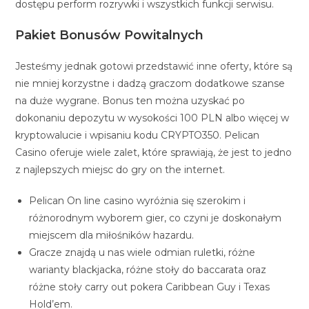
dostępu perform rozrywki i wszystkich funkcji serwisu.
Pakiet Bonusów Powitalnych
Jesteśmy jednak gotowi przedstawić inne oferty, które są
nie mniej korzystne i dadzą graczom dodatkowe szanse
na duże wygrane. Bonus ten można uzyskać po
dokonaniu depozytu w wysokości 100 PLN albo więcej w
kryptowalucie i wpisaniu kodu CRYPTO350. Pelican
Casino oferuje wiele zalet, które sprawiają, że jest to jedno
z najlepszych miejsc do gry on the internet.
Pelican On line casino wyróżnia się szerokim i
różnorodnym wyborem gier, co czyni je doskonałym
miejscem dla miłośników hazardu.
Gracze znajdą u nas wiele odmian ruletki, różne
warianty blackjacka, różne stoły do baccarata oraz
różne stoły carry out pokera Caribbean Guy i Texas
Hold’em.