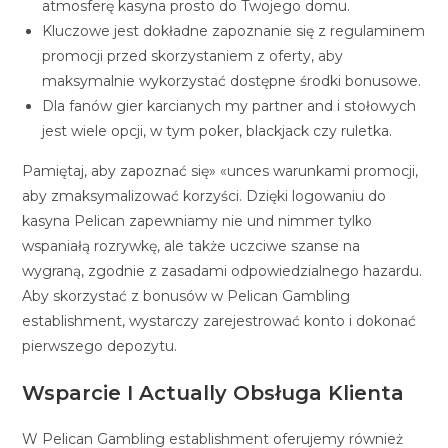
atmosferę kasyna prosto do Twojego domu.
Kluczowe jest dokładne zapoznanie się z regulaminem
promocji przed skorzystaniem z oferty, aby
maksymalnie wykorzystać dostępne środki bonusowe.
Dla fanów gier karcianych my partner and i stołowych
jest wiele opcji, w tym poker, blackjack czy ruletka.
Pamiętaj, aby zapoznać się» «unces warunkami promocji,
aby zmaksymalizować korzyści. Dzięki logowaniu do
kasyna Pelican zapewniamy nie und nimmer tylko
wspaniałą rozrywkę, ale także uczciwe szanse na
wygraną, zgodnie z zasadami odpowiedzialnego hazardu.
Aby skorzystać z bonusów w Pelican Gambling
establishment, wystarczy zarejestrować konto i dokonać
pierwszego depozytu.
Wsparcie I Actually Obsługa Klienta
W Pelican Gambling establishment oferujemy również