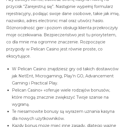
przycisk “Zarejestruj się”. Następnie wypełnij formularz
rejestracyjny, podając swoje dane osobowe, takie jak imię,
nazwisko, adres electronic mail oraz utwórz hasło.
Różnorodność gier i poziom obsługi klienta przekroczyły
moje oczekiwania. Bezpieczeństwo jest tu priorytetem,
co dla mnie ma ogromne znaczenie. Rozpoczęcie
przygody w Pelican Casino jest równie proste, co
ekscytujące.
W Pelican Casino znajdziesz gry od takich dostawców
jak NetEnt, Microgaming, Play’n GO, Advancement
Gaming i Practical Play.
Pelican Casino» «oferuje wiele rodzajów bonusów,
które mogą znacznie zwiększyć Twoje szanse na
wygraną.
Te niesamowite bonusy są wyrazem uznania kasyna
dla nowych użytkowników.
Każdy bonus może mieć inne zasady, dlatego ważne