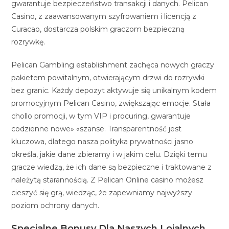
gwarantuje bezpieczeństwo transakcji i danych. Pelican
Casino, z zaawansowanym szyfrowaniem i licencją z
Curacao, dostarcza polskim graczom bezpieczną
rozrywkę.
Pelican Gambling establishment zachęca nowych graczy
pakietem powitalnym, otwierającym drzwi do rozrywki
bez granic. Każdy depozyt aktywuje się unikalnym kodem
promocyjnym Pelican Casino, zwiększając emocje. Stała
chollo promocji, w tym VIP i procuring, gwarantuje
codzienne nowe» «szanse. Transparentność jest
kluczowa, dlatego nasza polityka prywatności jasno
określa, jakie dane zbieramy i w jakim celu. Dzięki temu
gracze wiedzą, że ich dane są bezpieczne i traktowane z
należytą starannością. Z Pelican Online casino możesz
cieszyć się grą, wiedząc, że zapewniamy najwyższy
poziom ochrony danych.
Specjalne Bonusy Dla Naszych Lojalnych