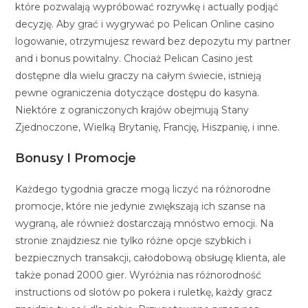
które pozwalają wypróbować rozrywkę i actually podjąć
decyzję. Aby grać i wygrywać po Pelican Online casino
logowanie, otrzymujesz reward bez depozytu my partner
and i bonus powitalny. Chociaż Pelican Casino jest
dostępne dla wielu graczy na całym świecie, istnieją
pewne ograniczenia dotyczące dostępu do kasyna.
Niektóre z ograniczonych krajów obejmują Stany
Zjednoczone, Wielką Brytanię, Francję, Hiszpanię, i inne.
Bonusy I Promocje
Każdego tygodnia gracze mogą liczyć na różnorodne
promocje, które nie jedynie zwiększają ich szanse na
wygraną, ale również dostarczają mnóstwo emocji. Na
stronie znajdziesz nie tylko różne opcje szybkich i
bezpiecznych transakcji, całodobową obsługę klienta, ale
także ponad 2000 gier. Wyróżnia nas różnorodność
instructions od slotów po pokera i ruletkę, każdy gracz