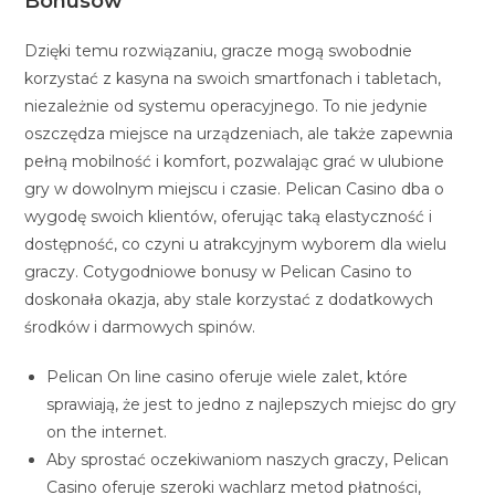
Bonusów
Dzięki temu rozwiązaniu, gracze mogą swobodnie
korzystać z kasyna na swoich smartfonach i tabletach,
niezależnie od systemu operacyjnego. To nie jedynie
oszczędza miejsce na urządzeniach, ale także zapewnia
pełną mobilność i komfort, pozwalając grać w ulubione
gry w dowolnym miejscu i czasie. Pelican Casino dba o
wygodę swoich klientów, oferując taką elastyczność i
dostępność, co czyni u atrakcyjnym wyborem dla wielu
graczy. Cotygodniowe bonusy w Pelican Casino to
doskonała okazja, aby stale korzystać z dodatkowych
środków i darmowych spinów.
Pelican On line casino oferuje wiele zalet, które
sprawiają, że jest to jedno z najlepszych miejsc do gry
on the internet.
Aby sprostać oczekiwaniom naszych graczy, Pelican
Casino oferuje szeroki wachlarz metod płatności,