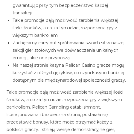
gwarantując przy tym bezpieczeństwo każdej
transakcji.
Takie promocje dają możliwość zarobienia większej
ilości środków, a co za tym idzie, rozpoczęcia gry z
większym bankrollem.
Zachęcamy carry out spróbowania swoich sił w naszej
sekcji gier stołowych we doświadczenia unikalnych
emocji, jakie one przynoszą.
Na naszej stronie kasyna Pelican Casino gracze mogą
korzystać z różnych języków, co czyni kasyno bardziej
dostępnym dla międzynarodowej społeczności graczy.
Takie promocje dają możliwość zarobienia większej ilości
środków, a co za tym idzie, rozpoczęcia gry z większym
bankrollem. Pelican Gambling establishment,
licencjonowana i bezpieczna strona, postarała się
przedstawić bonusy, które może otrzymać każdy z
polskich graczy. Istnieją wersje demonstracyjne gier,