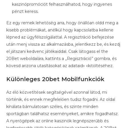
kaszinópromóciót felhasználhatod, hogy ingyenes
pénzt keress.
Ez egy remek lehetőség arra, hogy önállóan oldd meg a
kisebb problémákat, anélkül hogy kapcsolatba kellene
lépned az ügyfélszolgálattal. A regisztráció befejezése
után menj vissza az alkalmazásba, jelentkezz be, és kezdj
el játszani kedvenc játékaiddal. Csak látogass el the
20Bet weboldalára, kattints a „Regisztráció” gombra, és
kövesd arizona utasításokat az adataid» «kitöltéséhez.
Különleges 20bet Mobilfunkciók
Az élő közvetítések segítségével azonnal látod, mi
történik, és ennek megfelelően tudsz fogadni. Az oldal
kínálata bámulatosan széles, és szinte minden
sportágban találhatsz eseményeket, amikre fogadhatsz.
A nyerőgépek az online kaszinók legnépszerűbb és