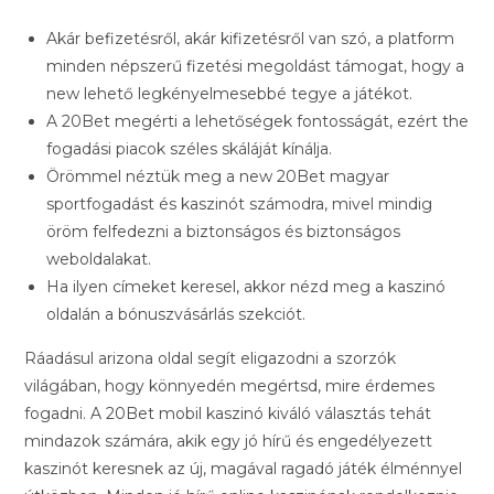
Akár befizetésről, akár kifizetésről van szó, a platform
minden népszerű fizetési megoldást támogat, hogy a
new lehető legkényelmesebbé tegye a játékot.
A 20Bet megérti a lehetőségek fontosságát, ezért the
fogadási piacok széles skáláját kínálja.
Örömmel néztük meg a new 20Bet magyar
sportfogadást és kaszinót számodra, mivel mindig
öröm felfedezni a biztonságos és biztonságos
weboldalakat.
Ha ilyen címeket keresel, akkor nézd meg a kaszinó
oldalán a bónuszvásárlás szekciót.
Ráadásul arizona oldal segít eligazodni a szorzók
világában, hogy könnyedén megértsd, mire érdemes
fogadni. A 20Bet mobil kaszinó kiváló választás tehát
mindazok számára, akik egy jó hírű és engedélyezett
kaszinót keresnek az új, magával ragadó játék élménnyel