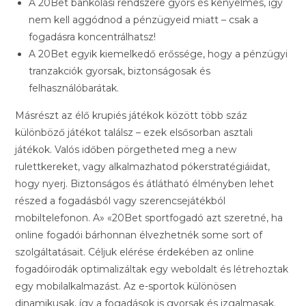
A 20Bet bankolási rendszere gyors és kényelmes, így
nem kell aggódnod a pénzügyeid miatt – csak a
fogadásra koncentrálhatsz!
A 20Bet egyik kiemelkedő erőssége, hogy a pénzügyi
tranzakciók gyorsak, biztonságosak és
felhasználóbarátak.
Másrészt az élő krupiés játékok között több száz
különböző játékot találsz – ezek elsősorban asztali
játékok. Valós időben pörgetheted meg a new
rulettkereket, vagy alkalmazhatod pókerstratégiáidat,
hogy nyerj. Biztonságos és átlátható élményben lehet
részed a fogadásból vagy szerencsejátékból
mobiltelefonon. A» «20Bet sportfogadó azt szeretné, ha
online fogadói bárhonnan élvezhetnék some sort of
szolgáltatásait. Céljuk elérése érdekében az online
fogadóirodák optimalizáltak egy weboldalt és létrehoztak
egy mobilalkalmazást. Az e-sportok különösen
dinamikusak, így a fogadások is gyorsak és izgalmasak.