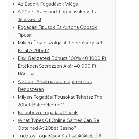
Az Esport Fogadások Világa
A 20bet Az Esport Fogadásokban Is
Jeleskedik!
Fogadási Típusok És Arizona Oddsok
Típusai
Milyen Ügyfélszolgálati Lehetőségeket
Kínál A 20bet?
Első Befizetési Bónusz 100% 40 1000 Ft
Értékben Szerezzen Akár 40 000 Ft
Bónuszt
A 20bet Alkalmazás Telepítése Ios
Rendszeren
Milyen Fogadási Típusokat Tehetsz The
20bet Bukmékernél?
Különböző Fogadási Piacok
What Types Of Online Games Can Be
Obtained At 20bet Casino?
Tudatos Fogadások Statisztikákkal, Élő