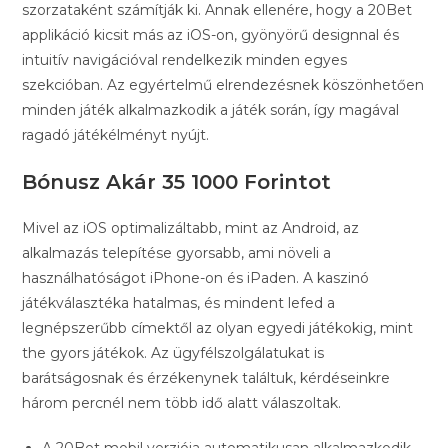
szorzataként számítják ki. Annak ellenére, hogy a 20Bet
applikáció kicsit más az iOS-on, gyönyörű designnal és
intuitív navigációval rendelkezik minden egyes
szekcióban. Az egyértelmű elrendezésnek köszönhetően
minden játék alkalmazkodik a játék során, így magával
ragadó játékélményt nyújt.
Bónusz Akár 35 1000 Forintot
Mivel az iOS optimalizáltabb, mint az Android, az
alkalmazás telepítése gyorsabb, ami növeli a
használhatóságot iPhone-on és iPaden. A kaszinó
játékválasztéka hatalmas, és mindent lefed a
legnépszerűbb címektől az olyan egyedi játékokig, mint
the gyors játékok. Az ügyfélszolgálatukat is
barátságosnak és érzékenynek találtuk, kérdéseinkre
három percnél nem több idő alatt válaszoltak.