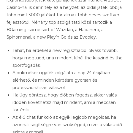
legfontosabb játék kategóriájának számítanak. A 20Bet
Casino-nál is definitely ez a helyzet; az oldal játék lobbija
több mint 3000 játékot tartalmaz több neves szoftver
fejlesztőtől. Néhány top szolgáltató közé tartozik a
BGaming, some sort of Wazdan, a Habanero, a
Spinomenal, a new Play’n Go és az Evoplay.
Tehát, ha érdekel a new regisztráció, olvass tovább,
hogy megtudd, una mindent kínál the kaszinó és the
sportfogadás.
A bukméker ügyfélszolgálata a nap 24 órájában
elérhető, és minden kérdésre gyorsan és
professzionálisan válaszol.
Ha úgy döntesz, hogy élőben fogadsz, akkor valós
időben követhetsz majd mindent, ami a meccsen
történik.
Az élő chat funkció az egyik legjobb megoldás, ha
azonnali segítségre van szükséged, mivel a válaszidő
szinte azonnali.