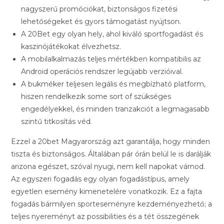
nagyszerű promóciókat, biztonságos fizetési
lehetőségeket és gyors támogatást nyújtson.
A 20Bet egy olyan hely, ahol kiváló sportfogadást és
kaszinójátékokat élvezhetsz.
A mobilalkalmazás teljes mértékben kompatibilis az
Android operációs rendszer legújabb verzióival.
A bukméker teljesen legális és megbízható platform,
hiszen rendelkezik some sort of szükséges
engedélyekkel, és minden tranzakciót a legmagasabb
szintű titkosítás véd.
Ezzel a 20bet Magyarország azt garantálja, hogy minden
tiszta és biztonságos. Általában pár órán belül le is darálják
arizona egészet, szóval nyugi, nem kell napokat várnod.
Az egyszeri fogadás egy olyan fogadástípus, amely
egyetlen esemény kimenetelére vonatkozik. Ez a fajta
fogadás bármilyen sporteseményre kezdeményezhető; a
teljes nyereményt az possibilities és a tét összegének