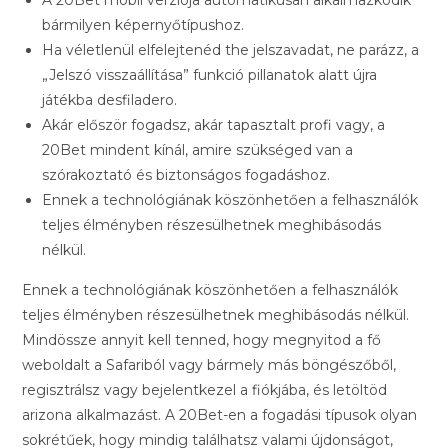
A 20Bet mobil verziója automatikusan alkalmazkodik
bármilyen képernyőtípushoz.
Ha véletlenül elfelejtenéd the jelszavadat, ne parázz, a
„Jelszó visszaállítása” funkció pillanatok alatt újra
játékba desfiladero.
Akár először fogadsz, akár tapasztalt profi vagy, a
20Bet mindent kínál, amire szükséged van a
szórakoztató és biztonságos fogadáshoz.
Ennek a technológiának köszönhetően a felhasználók
teljes élményben részesülhetnek meghibásodás
nélkül.
Ennek a technológiának köszönhetően a felhasználók
teljes élményben részesülhetnek meghibásodás nélkül.
Mindössze annyit kell tenned, hogy megnyitod a fő
weboldalt a Safariból vagy bármely más böngészőből,
regisztrálsz vagy bejelentkezel a fiókjába, és letöltöd
arizona alkalmazást. A 20Bet-en a fogadási típusok olyan
sokrétűek, hogy mindig találhatsz valami újdonságot,