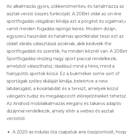
Az alkalmazás gyors, zökkenőmentes, és tartalmazza az
asztali verzió összes funkcióját. A 20Bet oldal az on-line
sportfogadás világában kínálja azt a pörgést és izgalmat,»
«amit minden fogadási rajongó keres. Modern dizájn,
egyszerű használat és hatalmas sportkínálat teszi ezt az
oldalt ideális választássá azoknak, akik kedvelik the
sportfogadást és szeretik, ha minden kéznél van. A 20Bet
Sportfogadási részleg nagy sport piaccal rendelkezik,
amelyből választhatsz, ráadásul mind a híres, mind a
hiánypótló sportok közül. Ez a bukméker some sort of
sportágak széles skáláját kínálja, beleértve a new
labdarúgást, a kosárlabdát és a teniszt, amelyek közül
válogatni tudsz és megalapozott előrejelzéseket tehetsz.
Az Android mobilalkalmazás elegáns és takaros adaptív
dizájnnal rendelkezik, amely eltér a webes és asztali
verziótól.
A 2020-as indulás óta csapatuk arra összpontosít, hogy