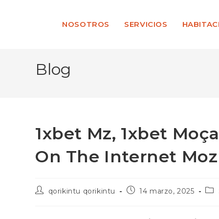
Ir
al
NOSOTROS
SERVICIOS
HABITAC
contenido
Blog
1xbet Mz, 1xbet Moç
On The Internet Moz
Autor
Publicación
Cat
qorikintu qorikintu
14 marzo, 2025
de
de
de
la
la
la
entrada:
entrada:
ent