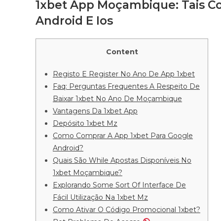
1xbet App Moçambique: Tais Com
Android E Ios
Content
Registo E Register No Ano De App 1xbet
Faq: Perguntas Frequentes A Respeito De
Baixar 1xbet No Ano De Moçambique
Vantagens Da 1xbet App
Depósito 1xbet Mz
Como Comprar A App 1xbet Para Google
Android?
Quais São While Apostas Disponíveis No
1xbet Moçambique?
Explorando Some Sort Of Interface De
Fácil Utilização Na 1xbet Mz
Como Ativar O Código Promocional 1xbet?