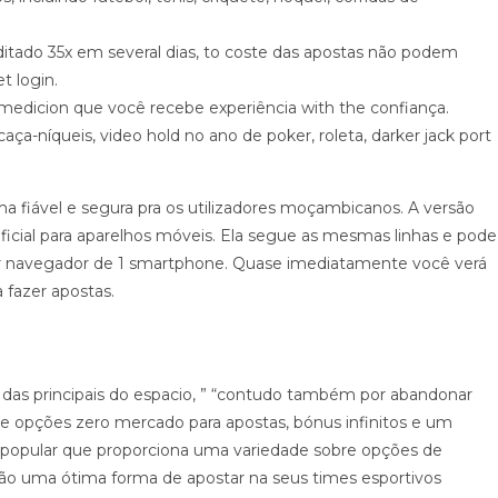
ditado 35x em several dias, to coste das apostas não podem
t login.
dicion que você recebe experiência with the confiança.
aça-níqueis, video hold no ano de poker, roleta, darker jack port
ma fiável e segura pra os utilizadores moçambicanos. A versão
icial para aparelhos móveis. Ela segue as mesmas linhas e pode
uer navegador de 1 smartphone. Quase imediatamente você verá
a fazer apostas.
 das principais do espacio, ” “contudo também por abandonar
e opções zero mercado para apostas, bónus infinitos e um
popular que proporciona uma variedade sobre opções de
is são uma ótima forma de apostar na seus times esportivos