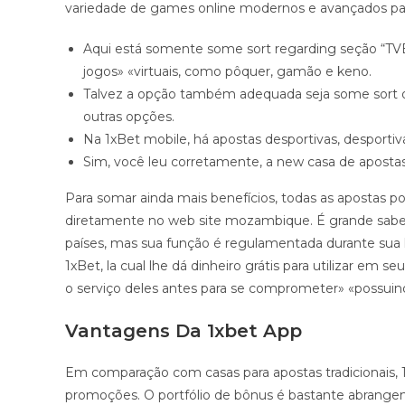
variedade de games online modernos e avançados par
Aqui está somente some sort regarding seção “TVBE
jogos» «virtuais, como pôquer, gamão e keno.
Talvez a opção também adequada seja some sort o
outras opções.
Na 1xBet mobile, há apostas desportivas, desportivas
Sim, você leu corretamente, a new casa de apost
Para somar ainda mais benefícios, todas as apostas po
diretamente no web site mozambique. É grande saber
países, mas sua função é regulamentada durante sua 
1xBet, la cual lhe dá dinheiro grátis para utilizar em
o serviço deles antes para se comprometer» «possuind
Vantagens Da 1xbet App
Em comparação com casas para apostas tradicionais,
promoções. O portfólio de bônus é bastante abrangent