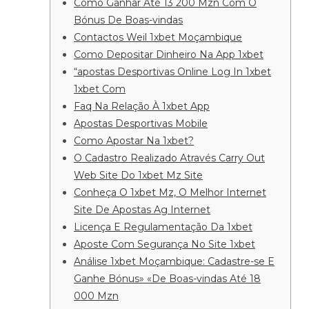
Como Ganhar Até 13 200 Mzn Com O
Bónus De Boas-vindas
Contactos Weil 1xbet Moçambique
Como Depositar Dinheiro Na App 1xbet
“apostas Desportivas Online Log In 1xbet
1xbet Com
Faq Na Relação À 1xbet App
Apostas Desportivas Mobile
Como Apostar Na 1xbet?
O Cadastro Realizado Através Carry Out
Web Site Do 1xbet Mz Site
Conheça O 1xbet Mz, O Melhor Internet
Site De Apostas Ag Internet
Licença E Regulamentação Da 1xbet
Aposte Com Segurança No Site 1xbet
Análise 1xbet Moçambique: Cadastre-se E
Ganhe Bónus» «De Boas-vindas Até 18
000 Mzn