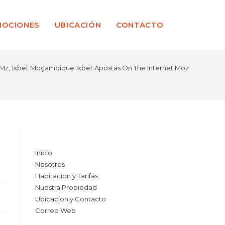
OCIONES
UBICACIÓN
CONTACTO
 Mz, 1xbet Moçambique 1xbet Apostas On The Internet Moz
Link Inicio
Inicio
Nosotros
Habitacion y Tarifas
Nuestra Propiedad
Ubicacion y Contacto
Correo Web