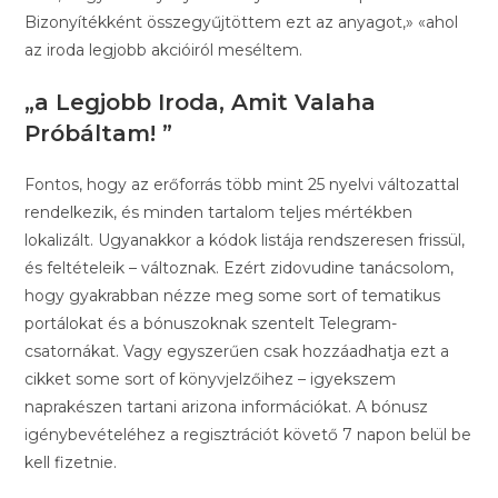
Bizonyítékként összegyűjtöttem ezt az anyagot,» «ahol
az iroda legjobb akcióiról meséltem.
„a Legjobb Iroda, Amit Valaha
Próbáltam! ”
Fontos, hogy az erőforrás több mint 25 nyelvi változattal
rendelkezik, és minden tartalom teljes mértékben
lokalizált. Ugyanakkor a kódok listája rendszeresen frissül,
és feltételeik – változnak. Ezért zidovudine tanácsolom,
hogy gyakrabban nézze meg some sort of tematikus
portálokat és a bónuszoknak szentelt Telegram-
csatornákat. Vagy egyszerűen csak hozzáadhatja ezt a
cikket some sort of könyvjelzőihez – igyekszem
naprakészen tartani arizona információkat. A bónusz
igénybevételéhez a regisztrációt követő 7 napon belül be
kell fizetnie.