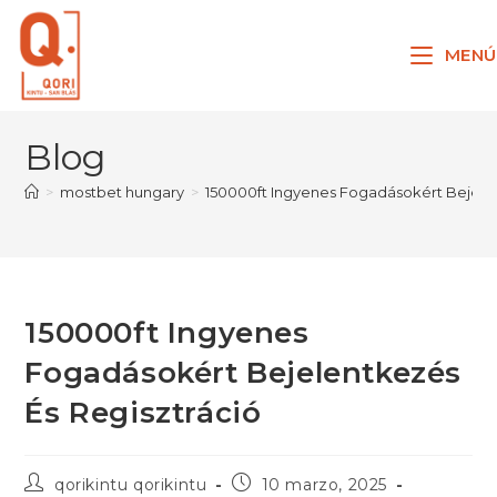
Ir
al
MENÚ
contenido
Blog
>
mostbet hungary
>
150000ft Ingyenes Fogadásokért Bejelen
150000ft Ingyenes
Fogadásokért Bejelentkezés
És Regisztráció
Autor
Publicación
qorikintu qorikintu
10 marzo, 2025