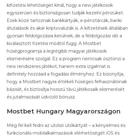
kifizetési lehetőséget kínál, hogy a new játékosok
egyszerűen és biztonságosan tudják kezelni pénzüket.
Ezek közé tartoznak bankkártyák, e-pénztárcák, banki
átutalások és akár kriptovaluták is. A kifizetések általában
gyorsan feldolgozásra kerülnek, de a feldolgozási idő a
kiválasztott fizetési módtól függ. A Mostbet
hűségprogramja a legrégibb magyar játékosok
elismerésére szolgál. Ez a program nemcsak ösztönzi a
new rendszeres játékot, hanem extra izgalmat is
definitely hozzáad a fogadási élményhez. Ez bizonyítja,
hogy a Mostbet nagyra értékeli hűséges felhasználóinak
bázisát, és biztosítja hosszú távú játékosaik elismerését
és jutalmazását üdvözlő bónusz.
Mostbet Hungary Magyarországon
Még fel kell fedni az utolsó ütőkártyát – a kényelmes és
funkcionális mobilalkalmazások elérhetőségét iOS és