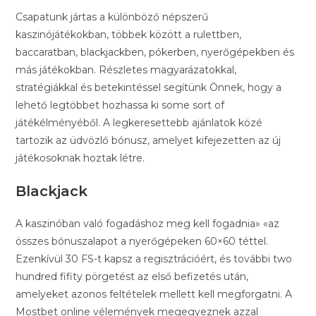
Csapatunk jártas a különböző népszerű
kaszinójátékokban, többek között a rulettben,
baccaratban, blackjackben, pókerben, nyerőgépekben és
más játékokban. Részletes magyarázatokkal,
stratégiákkal és betekintéssel segítünk Önnek, hogy a
lehető legtöbbet hozhassa ki some sort of
játékélményéből. A legkeresettebb ajánlatok közé
tartozik az üdvözlő bónusz, amelyet kifejezetten az új
játékosoknak hoztak létre.
Blackjack
A kaszinóban való fogadáshoz meg kell fogadnia» «az
összes bónuszalapot a nyerőgépeken 60×60 téttel.
Ezenkívül 30 FS-t kapsz a regisztrációért, és további two
hundred fifity pörgetést az első befizetés után,
amelyeket azonos feltételek mellett kell megforgatni. A
Mostbet online vélemények megegyeznek azzal