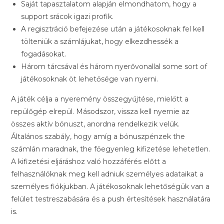
Saját tapasztalatom alapján elmondhatom, hogy a
support srácok igazi profik.
A regisztráció befejezése után a játékosoknak fel kell
tölteniük a számlájukat, hogy elkezdhessék a
fogadásokat.
Három tárcsával és három nyerővonallal some sort of
játékosoknak öt lehetősége van nyerni.
A játék célja a nyeremény összegyűjtése, mielőtt a
repülőgép elrepül. Másodszor, vissza kell nyernie az
összes aktív bónuszt, anordna rendelkezik velük.
Általános szabály, hogy amíg a bónuszpénzek the
számlán maradnak, the főegyenleg kifizetése lehetetlen.
A kifizetési eljáráshoz való hozzáférés előtt a
felhasználóknak meg kell adniuk személyes adataikat a
személyes fiókjukban. A játékosoknak lehetőségük van a
felület testreszabására és a push értesítések használatára
is.