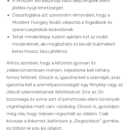
A Mostbet élő kaszinója valós idejű krupiék elleni
játékra nyújt lehetőséget.
Összefoglalva azt szeretném elmondani, hogy a
Mostbet Hungary kiváló választás a fogadások és
szerencsejátékok kedvelőinek.
Tehát mindenképp tudom ajánlani ezt az irodát
mindenkinek, aki megbízható és bevált bukmékert
keres hosszú távú játékhoz.
Ahhoz azonban, hogy a kifizetés gyorsan és
zökkenőmentesen menjen, teljesítenie kell néhány
fontos feltételt. Először is, igazolnia kell a számláját, azaz
igazolnia kell a személyazonosságát egy fénykép vagy az
útlevél szkennelésének feltöltésével. Erre az Ön
biztonsága és some sort of pénzmosás elleni törvények
végrehajtása miatt van» «szükség. Először is, győződjön
meg róla, hogy teljesen regisztrált az oldalon. Csak
kövesse a linkemet, kattintson a „Regisztráció” gombra,
és töltsön ki egy kis űrlapot.