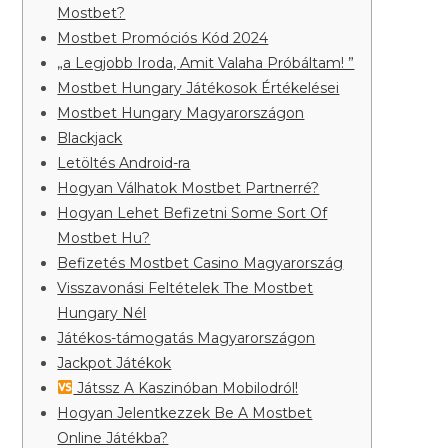
Mostbet?
Mostbet Promóciós Kód 2024
„a Legjobb Iroda, Amit Valaha Próbáltam! ”
Mostbet Hungary Játékosok Értékelései
Mostbet Hungary Magyarországon
Blackjack
Letöltés Android-ra
Hogyan Válhatok Mostbet Partnerré?
Hogyan Lehet Befizetni Some Sort Of
Mostbet Hu?
Befizetés Mostbet Casino Magyarország
Visszavonási Feltételek The Mostbet
Hungary Nél
Játékos-támogatás Magyarországon
Jackpot Játékok
Játssz A Kaszinóban Mobilodról!
Hogyan Jelentkezzek Be A Mostbet
Online Játékba?