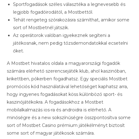
Sportfogadások széles választéka a legnevesebb és
legjobb fogadóirodától, a Mostbettől.
Tehát rengeteg szórakozásra számíthat, amikor some
sort of Mostbetnél játszik.
Az operátorok valóban igyekeznek segíteni a
játékosnak, nem pedig tőzsdemondatokkal ecsetelni
őket.
A Mostbet hivatalos oldala a magyarországi fogadók
számára elérhető szerencsejáték klub, ahol kaszinóban,
krikettben, pókerben fogadhatsz. Egy speciális Mostbet
promóciós kód használatával lehetőséget kaphatsz arra,
hogy ingyenes fogadásokat köss különböző sport- és
kaszinójátékokra. A fogadásokhoz a Mostbet
mobilalkalmazás ios-ra és androidra is elérhető. A
minőségre és a new sokszínűségre összpontosítva some
sort of Mostbet Casino prémium játékélményt biztosít
some sort of magyar játékosok számára.