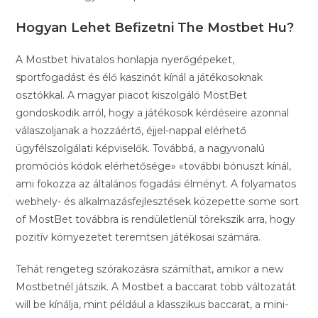
Hogyan Lehet Befizetni The Mostbet Hu?
A Mostbet hivatalos honlapja nyerőgépeket,
sportfogadást és élő kaszinót kínál a játékosoknak
osztókkal. A magyar piacot kiszolgáló MostBet
gondoskodik arról, hogy a játékosok kérdéseire azonnal
válaszoljanak a hozzáértő, éjjel-nappal elérhető
ügyfélszolgálati képviselők. Továbbá, a nagyvonalú
promóciós kódok elérhetősége» «további bónuszt kínál,
ami fokozza az általános fogadási élményt. A folyamatos
webhely- és alkalmazásfejlesztések közepette some sort
of MostBet továbbra is rendületlenül törekszik arra, hogy
pozitív környezetet teremtsen játékosai számára.
Tehát rengeteg szórakozásra számíthat, amikor a new
Mostbetnél játszik. A Mostbet a baccarat több változatát
will be kínálja, mint például a klasszikus baccarat, a mini-