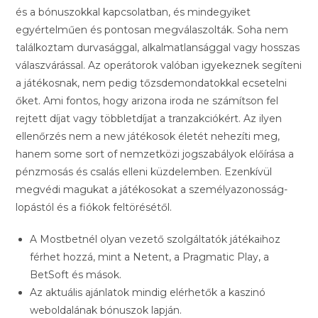
és a bónuszokkal kapcsolatban, és mindegyiket
egyértelműen és pontosan megválaszolták. Soha nem
találkoztam durvasággal, alkalmatlansággal vagy hosszas
válaszvárással. Az operátorok valóban igyekeznek segíteni
a játékosnak, nem pedig tőzsdemondatokkal ecsetelni
őket. Ami fontos, hogy arizona iroda ne számítson fel
rejtett díjat vagy többletdíjat a tranzakciókért. Az ilyen
ellenőrzés nem a new játékosok életét nehezíti meg,
hanem some sort of nemzetközi jogszabályok előírása a
pénzmosás és csalás elleni küzdelemben. Ezenkívül
megvédi magukat a játékosokat a személyazonosság-
lopástól és a fiókok feltörésétől.
A Mostbetnél olyan vezető szolgáltatók játékaihoz
férhet hozzá, mint a Netent, a Pragmatic Play, a
BetSoft és mások.
Az aktuális ajánlatok mindig elérhetők a kaszinó
weboldalának bónuszok lapján.