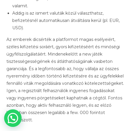
valamit.
Addig is az ismert valuták közül választhatsz,
befizetésnél automatikusan átváltásra kerül (pl. EUR,
USD).
Az emberek dicsérték a platformot magas esélyeiért,
széles kifizetési soráért, gyors kifizetéséért és minőségi
ügyfélszolgálatáért. Mindenekelőtt a new játék
tisztességességének és átláthatóságának vasbeton
garanciája. És a legfontosabb az, hogy vállalja az összes
nyeremény időben történő kifizetésére és az ügyfelekkel
fennálló viták megoldására vonatkozó kötelezettségeket.
Igen, a regisztrált felhasználók ingyenes fogadásokat
vagy ingyenes pörgetéseket kaphatnak a cégtől. Fontos
azonban, hogy aktív felhasználó legyen, és az előző
hónapban összesen legalább a few. 000 forintot
megjátszott.