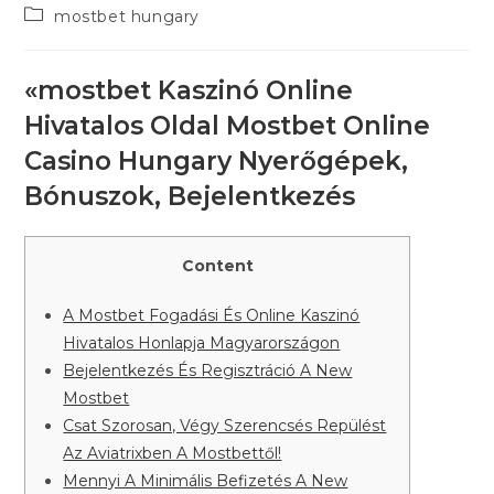
de
de
Categoría
mostbet hungary
la
la
de
entrada:
entrada:
la
entrada:
«mostbet Kaszinó Online
Hivatalos Oldal Mostbet Online
Casino Hungary Nyerőgépek,
Bónuszok, Bejelentkezés
Content
A Mostbet Fogadási És Online Kaszinó
Hivatalos Honlapja Magyarországon
Bejelentkezés És Regisztráció A New
Mostbet
Csat Szorosan, Végy Szerencsés Repülést
Az Aviatrixben A Mostbettől!
Mennyi A Minimális Befizetés A New