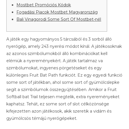
Mostbet Promóciós Kódok
Fogadási Piacok Mostbet Magyarország
Bali Vinagorodi Some Sort Of Mostbet-nél
A játék egy hagyományos 5 tárcsából és 3 sorból álló
nyerőgép, amely 243 nyerési módot kínál. A játékosoknak
az azonos szimbólumokból álló kombinációkat kell
elérniük a nyereményekért. A játék tartalmaz va
szimbólumokat, ingyenes pörgetéseket és egy
különleges Fruit Bat Path funkciót. Ez egy egyedi funkció
some sort of játékban, ahol some sort of gyümölcslepke
segít a szimbólumok összegyűjtésében. Amikor a Fruit
Softball bat Trail teljesen megtelik, extra nyereményeket
kaphatsz. Tehát, ez some sort of slot célközönsége
kifejezetten azon játékosok, akik szeretik a vidám és
gyümölcsös témájú nyerőgépeket.