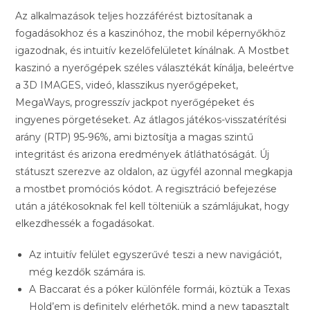
Az alkalmazások teljes hozzáférést biztosítanak a
fogadásokhoz és a kaszinóhoz, the mobil képernyőkhöz
igazodnak, és intuitív kezelőfelületet kínálnak. A Mostbet
kaszinó a nyerőgépek széles választékát kínálja, beleértve
a 3D IMAGES, videó, klasszikus nyerőgépeket,
MegaWays, progresszív jackpot nyerőgépeket és
ingyenes pörgetéseket. Az átlagos játékos-visszatérítési
arány (RTP) 95-96%, ami biztosítja a magas szintű
integritást és arizona eredmények átláthatóságát. Új
státuszt szerezve az oldalon, az ügyfél azonnal megkapja
a mostbet promóciós kódot. A regisztráció befejezése
után a játékosoknak fel kell tölteniük a számlájukat, hogy
elkezdhessék a fogadásokat.
Az intuitív felület egyszerűvé teszi a new navigációt,
még kezdők számára is.
A Baccarat és a póker különféle formái, köztük a Texas
Hold’em is definitely elérhetők, mind a new tapasztalt