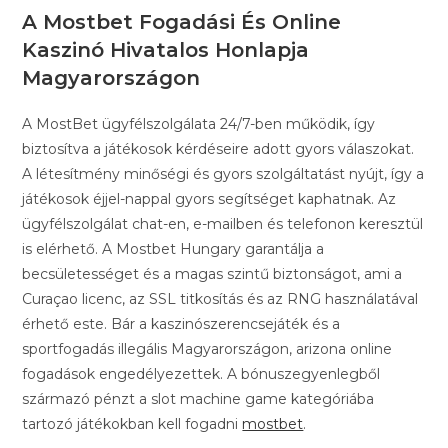
A Mostbet Fogadási És Online
Kaszinó Hivatalos Honlapja
Magyarországon
A MostBet ügyfélszolgálata 24/7-ben működik, így
biztosítva a játékosok kérdéseire adott gyors válaszokat.
A létesítmény minőségi és gyors szolgáltatást nyújt, így a
játékosok éjjel-nappal gyors segítséget kaphatnak. Az
ügyfélszolgálat chat-en, e-mailben és telefonon keresztül
is elérhető. A Mostbet Hungary garantálja a
becsületességet és a magas szintű biztonságot, ami a
Curaçao licenc, az SSL titkosítás és az RNG használatával
érhető este. Bár a kaszinószerencsejáték és a
sportfogadás illegális Magyarországon, arizona online
fogadások engedélyezettek. A bónuszegyenlegből
származó pénzt a slot machine game kategóriába
tartozó játékokban kell fogadni
mostbet
.