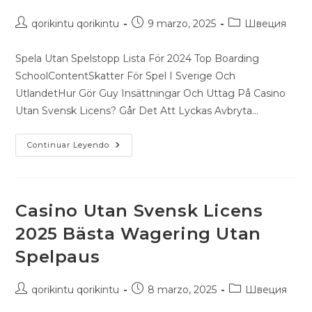
Autor
Publicación
Categoría
qorikintu qorikintu
9 marzo, 2025
Швеция
de
de
de
la
la
la
Spela Utan Spelstopp Lista För 2024 Top Boarding
entrada:
entrada:
entrada:
SchoolContentSkatter För Spel I Sverige Och
UtlandetHur Gör Guy Insättningar Och Uttag På Casino
Utan Svensk Licens? Går Det Att Lyckas Avbryta…
Casino
Continuar Leyendo
Utan
Svensk
Licens
&
Utländska
Casino
Casino Utan Svensk Licens
Lista
För
2025 Bästa Wagering Utan
2025
Spelpaus
Autor
Publicación
Categoría
qorikintu qorikintu
8 marzo, 2025
Швеция
de
de
de