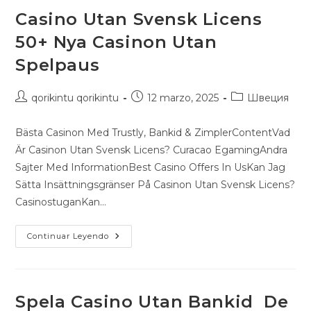
Licens
Regler
Casino Utan Svensk Licens
2025
50+ Nya Casinon Utan
Spelpaus ️
Autor
Publicación
Categoría
qorikintu qorikintu
12 marzo, 2025
Швеция
de
de
de
la
la
la
Bästa Casinon Med Trustly, Bankid & ZimplerContentVad
entrada:
entrada:
entrada:
Är Casinon Utan Svensk Licens? Curacao EgamingAndra
Sajter Med InformationBest Casino Offers In UsKan Jag
Sätta Insättningsgränser På Casinon Utan Svensk Licens?
CasinostuganKan…
Casino
Continuar Leyendo
Utan
Svensk
Licens
50+
Nya
Casinon
Spela Casino Utan Bankid ️ De
Utan