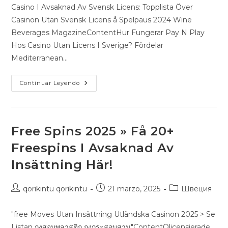
la
la
la
Casino I Avsaknad Av Svensk Licens: Topplista Över
entrada:
entrada:
entrada:
Casinon Utan Svensk Licens å Spelpaus 2024 Wine
Beverages MagazineContentHur Fungerar Pay N Play
Hos Casino Utan Licens I Sverige? Fördelar
Mediterranean…
Casino
Continuar Leyendo
Utan
Svensk
Licens
Spela
I
Avsaknad
Free Spins 2025 » Få 20+
Av
Spelpaus
Freespins I Avsaknad Av
2024
Insättning Här!
Autor
Publicación
Categoría
qorikintu qorikintu
21 marzo, 2025
Швеция
de
de
de
la
la
la
"free Moves Utan Insättning Utländska Casinon 2025 > Se
entrada:
entrada:
entrada:
Listan ถุงสอบพลาสติก ถุงกระสอบสาน"ContentOlicensierade