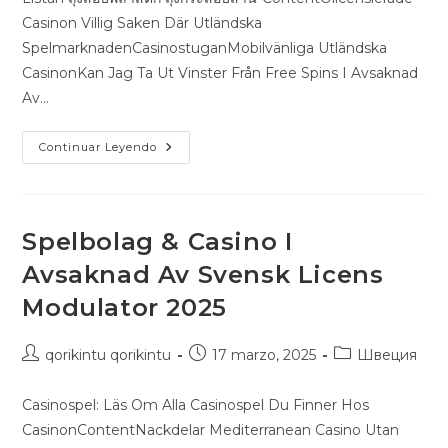
Casinon Villig Saken Där Utländska
SpelmarknadenCasinostuganMobilvänliga Utländska
CasinonKan Jag Ta Ut Vinster Från Free Spins I Avsaknad
Av…
Free
Continuar Leyendo
Spins
2025
»
Få
20+
Freespins
Spelbolag & Casino I
I
Avsaknad
Avsaknad Av Svensk Licens
Av
Insättning
Modulator 2025
Här!
Autor
Publicación
Categoría
qorikintu qorikintu
17 marzo, 2025
Швеция
de
de
de
la
la
la
Casinospel: Läs Om Alla Casinospel Du Finner Hos
entrada:
entrada:
entrada:
CasinonContentNackdelar Mediterranean Casino Utan